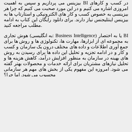
بیزینس می پردازیم و سپس به اهمیت BI در کسب و کارهای
امروزی اشاره می کنیم و در این مورد صحبت می کنیم که چرا هر
بیزینسی به خصوص کسب و کار های الکترونیکی و استارتاپ ها به
بیزینس اینتلیجنس نیاز دارند. برای دانلود رایگان این کتاب به ادامه
مطلب مراجعه کنید.
هوش تجاری (به انگلیسی: Business Intelligence) یا به اختصار BI
به مجموعه ای از ابزارها، مهارت ها، تکنولوژی ها و روش ها برای
جمع آوری اطلاعات و داده های مختلف درون یک سازمان و کسب
و کار و در ادامه تجزیه و تحلیل این داده ها برای رسیدن به روش
های بهینه در سازمان به منظور افزایش درآمد، کاهش هزینه ها و
تحلیل نیازهای مشتریان برای ارائه خدمات و محصولات بهتر گفته
می شود. امروزه این مفهوم یکی از بخش های مهم هر سازمانی
محسوب می شود. اما چرا؟
هوش تجاری به این دلیل در بین سازمان های امروزی بسیار
مطرح شده که بازار و دنیای بیزینس در قرن بیست و یکم به شدت
رقابتی شده و نسبت به گذشته بازیگران بسیار بیشتری در
بازارهای مختلف وجود دارند. تقریبا از هر محصول یا خدماتی که در
دنیا ارائه می شود، چندین و چند کسب و کار و سازمان وجود دارند
که در حال ارائه آن محصولات یا خدمات هستند. همین بازار به
شدت رقابتی و وجود بازیگران فراوان، سبب شده تا روش های
قدیمی برای جذب مشتری و فروش بیشتر، دیگر جواب ندهند و
نیازمند روش های نوین تر همچون BI احساس شود.