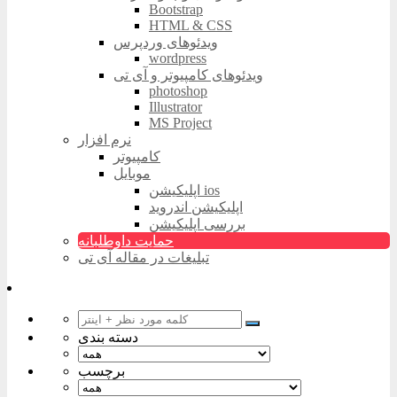
Bootstrap
HTML & CSS
ویدئوهای وردپرس
wordpress
ویدئوهای کامپیوتر و آی تی
photoshop
Illustrator
MS Project
نرم افزار
کامپیوتر
موبایل
اپلیکیشن ios
اپلیکیشن اندروید
بررسی اپلیکیشن
حمایت داوطلبانه
تبلیغات در مقاله آی تی
دسته بندی
برچسب