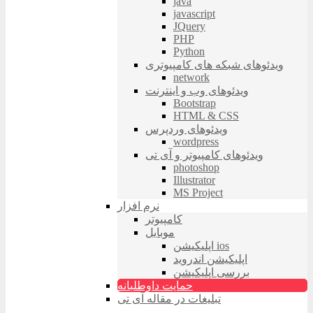
java
javascript
JQuery
PHP
Python
ویدئوهای شبکه های کامپیوتری
network
ویدئوهای وب و اینترنت
Bootstrap
HTML & CSS
ویدئوهای وردپرس
wordpress
ویدئوهای کامپیوتر و آی تی
photoshop
Illustrator
MS Project
نرم افزار
کامپیوتر
موبایل
اپلیکیشن ios
اپلیکیشن اندروید
بررسی اپلیکیشن
حمایت داوطلبانه
تبلیغات در مقاله آی تی