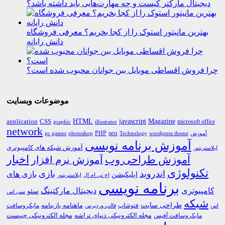
دیجیتال مارکتر کیست و چه مهارت‌هایی باید داشته باشد؟
بهترین مانیتور استوک را از کجا بخریم؟ معرفی فروشگاه
دانش رایانه
چرا فروش اقساطی موبایل بین جوانان محبوب شده است؟
موضوعات وبسایت
HTML
CSS
javascript
Magazine
application
microsoft office
graphic
illustrator
network
PHP
seo
pc games
photoshop
Technology
آموزش
wordpress theme
آموزش برنامه نویسی
آموزش شبکه های کامپیوتری
ایلاستریتور
اخبار
آموزش طراحی وب
آموزش نرم افزار
تکنولوژی
اندروید
بازی
بازی های
اپلیکیشن
اچ تی ام ال
ایلاستریتور
برنامه نویسی
کامپیوتری
دیجیتال مارکتینگ
سئو
سی اس
شبکه
طراحی سایت
فتوشاپ
ماهنامه بازینامه
مایکروسافت
اس
قالب وردپرس
مجله الکترونیکی دنیای تراشه
مجله الکترونیکی چیپست
مایکروسافت آفیس