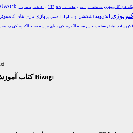
etwork
ه های کامپیوتری
PHP
seo
pc games
photoshop
Technology
wordpress theme
کنولوژی
اندروید
بازی
بازی های کامپیوت
اپلیکیشن
اچ تی ام ال
ایلاستریتور
مجله الکترونیکی دنیای تراشه
مجله الکترونیکی چیپست
یکروسافت
مایکروسافت آفیس
کتاب آموزش مدیریت 
کتاب آموزش مدیریت فرآیندهای کسب و کار با نرم افزار Bizagi