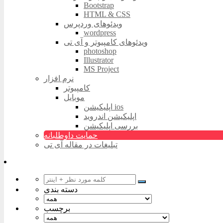
Bootstrap
HTML & CSS
ویدئوهای وردپرس
wordpress
ویدئوهای کامپیوتر و آی تی
photoshop
Illustrator
MS Project
نرم افزار
کامپیوتر
موبایل
اپلیکیشن ios
اپلیکیشن اندروید
بررسی اپلیکیشن
حمایت داوطلبانه
تبلیغات در مقاله آی تی
دسته بندی
برچسب