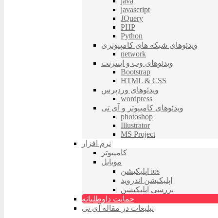
java
javascript
JQuery
PHP
Python
ویدئوهای شبکه های کامپیوتری
network
ویدئوهای وب و اینترنت
Bootstrap
HTML & CSS
ویدئوهای وردپرس
wordpress
ویدئوهای کامپیوتر و آی تی
photoshop
Illustrator
MS Project
نرم افزار
کامپیوتر
موبایل
اپلیکیشن ios
اپلیکیشن اندروید
بررسی اپلیکیشن
حمایت داوطلبانه
تبلیغات در مقاله آی تی