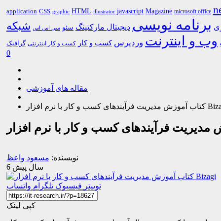
n
HTML
CSS
javascript
Magazine
application
microsoft office
graphic
illustrator
برنامه نویسی
شبکه
ری
دیجیتال مارکتینگ
سئو
سی اس اس
وب و اینترنت
وردپرس
کسب و کار
گرافیک
کسب و کار اینترنتی
0
مقاله های آموزشی
فرآیندهای کسب و کار با نرم افزار Bizagi
نویسنده:
مسعود واعظ
6 سال پیش
توییتر
فیسبوک
تلگرام
واتساپ
کپی لینک