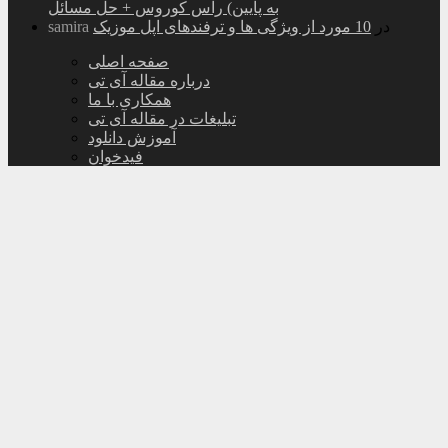
به پایین) راس کوروس + حل مسائل
در
10 مورد از ویژگی ها و ترفندهای اپل موزیک
samira
صفحه اصلی
درباره مقاله آی تی
همکاری با ما
تبلیغات در مقاله آی تی
آموزش دانلود
فیدخوان