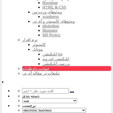
Bootstrap
HTML & CSS
ویدئوهای وردپرس
wordpress
ویدئوهای کامپیوتر و آی تی
photoshop
Illustrator
MS Project
نرم افزار
کامپیوتر
موبایل
اپلیکیشن ios
اپلیکیشن اندروید
بررسی اپلیکیشن
حمایت داوطلبانه
تبلیغات در مقاله آی تی
دسته بندی
برچسب