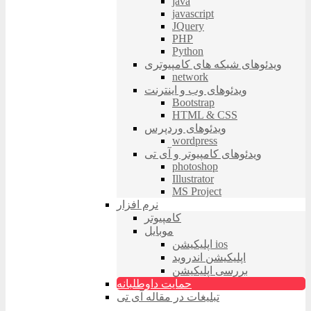
java
javascript
JQuery
PHP
Python
ویدئوهای شبکه های کامپیوتری
network
ویدئوهای وب و اینترنت
Bootstrap
HTML & CSS
ویدئوهای وردپرس
wordpress
ویدئوهای کامپیوتر و آی تی
photoshop
Illustrator
MS Project
نرم افزار
کامپیوتر
موبایل
اپلیکیشن ios
اپلیکیشن اندروید
بررسی اپلیکیشن
حمایت داوطلبانه
تبلیغات در مقاله آی تی