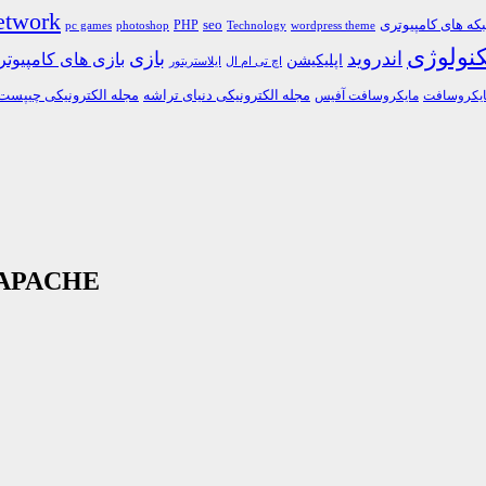
etwork
ه های کامپیوتری
PHP
seo
pc games
photoshop
Technology
wordpress theme
کنولوژی
اندروید
بازی
بازی های کامپیوت
اپلیکیشن
اچ تی ام ال
ایلاستریتور
مجله الکترونیکی دنیای تراشه
مجله الکترونیکی چیپست
یکروسافت
مایکروسافت آفیس
دانلود کتاب توضیحات