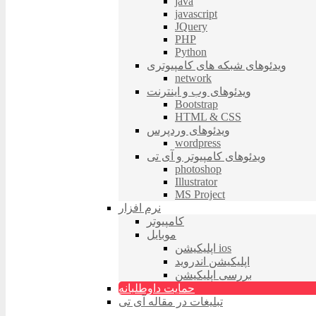
java
javascript
JQuery
PHP
Python
ویدئوهای شبکه های کامپیوتری
network
ویدئوهای وب و اینترنت
Bootstrap
HTML & CSS
ویدئوهای وردپرس
wordpress
ویدئوهای کامپیوتر و آی تی
photoshop
Illustrator
MS Project
نرم افزار
کامپیوتر
موبایل
اپلیکیشن ios
اپلیکیشن اندروید
بررسی اپلیکیشن
حمایت داوطلبانه
تبلیغات در مقاله آی تی