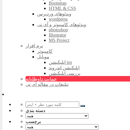
Bootstrap
HTML & CSS
ویدئوهای وردپرس
wordpress
ویدئوهای کامپیوتر و آی تی
photoshop
Illustrator
MS Project
نرم افزار
کامپیوتر
موبایل
اپلیکیشن ios
اپلیکیشن اندروید
بررسی اپلیکیشن
حمایت داوطلبانه
تبلیغات در مقاله آی تی
دسته بندی
برچسب