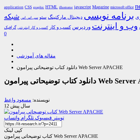
n
HTML
CSS
javascript
Magazine
application
microsoft office
graphic
illustrator
برنامه نویسی
شبکه
ری
دیجیتال مارکتینگ
سئو
سی اس اس
وب و اینترنت
وردپرس
کسب و کار
گرافیک
کسب و کار اینترنتی
0
مقاله های آموزشی
دانلود کتاب توضیحاتی پیرامون Web Server APACHE
ی پیرامون Web Server APACHE
نویسنده:
مسعود واعظ
12 سال پیش
توییتر
فیسبوک
تلگرام
واتساپ
کپی لینک
کتاب توضیحاتی پیرامون Web Server APACHE