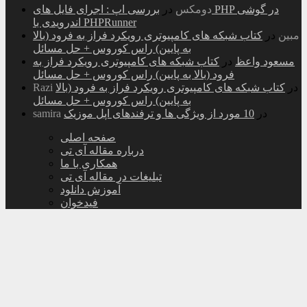
دومکس
در
بررسی اپ : اجرای فایل های PHP در گوشی
اندرویدی با PHPRunner
مبین
در
کتاب شبکه های کامپیوتری رویکرد فراز به فرود (بالا
به پایین) راس کوروس + حل مسائل
مسعود واعظ
در
کتاب شبکه های کامپیوتری رویکرد فراز به
فرود (بالا به پایین) راس کوروس + حل مسائل
در
کتاب شبکه های کامپیوتری رویکرد فراز به فرود (بالا
Razi
به پایین) راس کوروس + حل مسائل
در
10 مورد از ویژگی ها و ترفندهای اپل موزیک
samira
صفحه اصلی
درباره مقاله آی تی
همکاری با ما
تبلیغات در مقاله آی تی
آموزش دانلود
فیدخوان