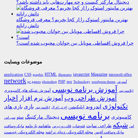
دیجیتال مارکتر کیست و چه مهارت‌هایی باید داشته باشد؟
بهترین مانیتور استوک را از کجا بخریم؟ معرفی فروشگاه
دانش رایانه
چرا فروش اقساطی موبایل بین جوانان محبوب شده است؟
موضوعات وبسایت
HTML
CSS
javascript
Magazine
application
microsoft office
graphic
illustrator
network
PHP
seo
pc games
photoshop
Technology
آموزش
wordpress theme
آموزش برنامه نویسی
آموزش شبکه های کامپیوتری
ایلاستریتور
اخبار
آموزش طراحی وب
آموزش نرم افزار
تکنولوژی
اندروید
بازی
بازی های
اپلیکیشن
اچ تی ام ال
ایلاستریتور
برنامه نویسی
کامپیوتری
دیجیتال مارکتینگ
سئو
سی اس
شبکه
طراحی سایت
فتوشاپ
ماهنامه بازینامه
مایکروسافت
اس
قالب وردپرس
مجله الکترونیکی دنیای تراشه
مجله الکترونیکی چیپست
مایکروسافت آفیس