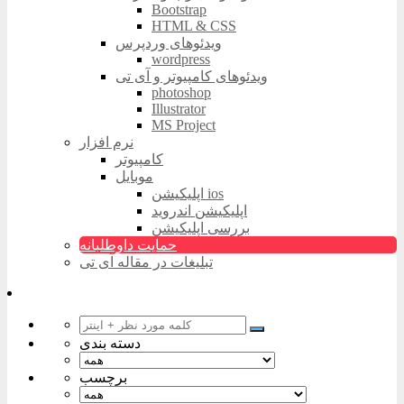
Bootstrap
HTML & CSS
ویدئوهای وردپرس
wordpress
ویدئوهای کامپیوتر و آی تی
photoshop
Illustrator
MS Project
نرم افزار
کامپیوتر
موبایل
اپلیکیشن ios
اپلیکیشن اندروید
بررسی اپلیکیشن
حمایت داوطلبانه
تبلیغات در مقاله آی تی
دسته بندی
برچسب