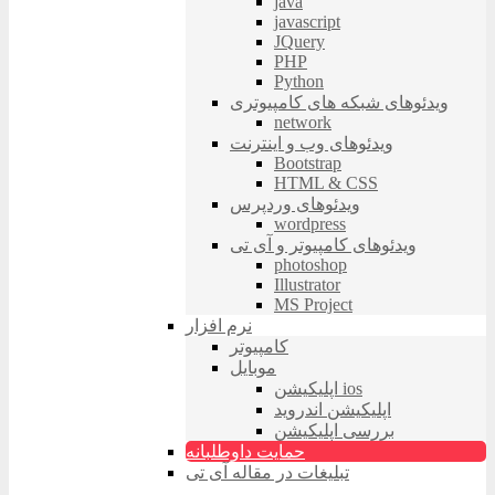
java
javascript
JQuery
PHP
Python
ویدئوهای شبکه های کامپیوتری
network
ویدئوهای وب و اینترنت
Bootstrap
HTML & CSS
ویدئوهای وردپرس
wordpress
ویدئوهای کامپیوتر و آی تی
photoshop
Illustrator
MS Project
نرم افزار
کامپیوتر
موبایل
اپلیکیشن ios
اپلیکیشن اندروید
بررسی اپلیکیشن
حمایت داوطلبانه
تبلیغات در مقاله آی تی