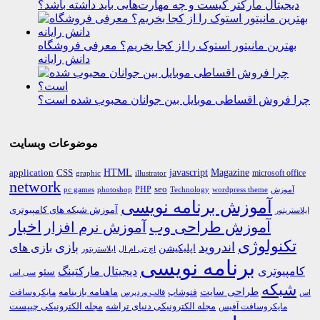
دیجیتال مارکتر کیست و چه مهارت‌هایی باید داشته باشد؟
بهترین مانیتور استوک را از کجا بخریم؟ معرفی فروشگاه
دانش رایانه
چرا فروش اقساطی موبایل بین جوانان محبوب شده است؟
موضوعات وبسایت
HTML
CSS
javascript
Magazine
application
microsoft office
graphic
illustrator
network
PHP
seo
pc games
photoshop
Technology
آموزش
wordpress theme
آموزش برنامه نویسی
آموزش شبکه های کامپیوتری
ایلاستریتور
اخبار
آموزش طراحی وب
آموزش نرم افزار
تکنولوژی
اندروید
بازی
بازی های
اپلیکیشن
اچ تی ام ال
ایلاستریتور
برنامه نویسی
کامپیوتری
دیجیتال مارکتینگ
سئو
سی اس
شبکه
طراحی سایت
فتوشاپ
ماهنامه بازینامه
مایکروسافت
اس
قالب وردپرس
مجله الکترونیکی دنیای تراشه
مجله الکترونیکی چیپست
مایکروسافت آفیس