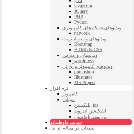
java
javascript
JQuery
PHP
Python
ویدئوهای شبکه های کامپیوتری
network
ویدئوهای وب و اینترنت
Bootstrap
HTML & CSS
ویدئوهای وردپرس
wordpress
ویدئوهای کامپیوتر و آی تی
photoshop
Illustrator
MS Project
نرم افزار
کامپیوتر
موبایل
اپلیکیشن ios
اپلیکیشن اندروید
بررسی اپلیکیشن
حمایت داوطلبانه
تبلیغات در مقاله آی تی