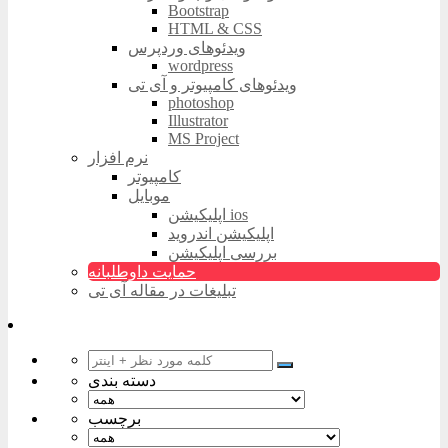
Bootstrap
HTML & CSS
ویدئوهای وردپرس
wordpress
ویدئوهای کامپیوتر و آی تی
photoshop
Illustrator
MS Project
نرم افزار
کامپیوتر
موبایل
اپلیکیشن ios
اپلیکیشن اندروید
بررسی اپلیکیشن
حمایت داوطلبانه
تبلیغات در مقاله آی تی
دسته بندی
برچسب