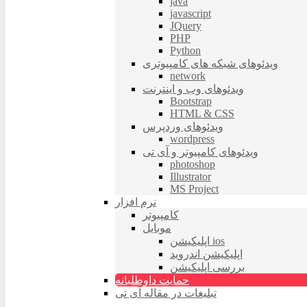
java
javascript
JQuery
PHP
Python
ویدئوهای شبکه های کامپیوتری
network
ویدئوهای وب و اینترنت
Bootstrap
HTML & CSS
ویدئوهای وردپرس
wordpress
ویدئوهای کامپیوتر و آی تی
photoshop
Illustrator
MS Project
نرم افزار
کامپیوتر
موبایل
اپلیکیشن ios
اپلیکیشن اندروید
بررسی اپلیکیشن
حمایت داوطلبانه
تبلیغات در مقاله آی تی