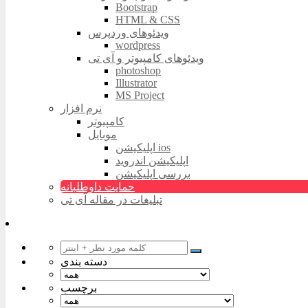
Bootstrap
HTML & CSS
ویدئوهای وردپرس
wordpress
ویدئوهای کامپیوتر و آی تی
photoshop
Illustrator
MS Project
نرم افزار
کامپیوتر
موبایل
اپلیکیشن ios
اپلیکیشن اندروید
بررسی اپلیکیشن
حمایت داوطلبانه
تبلیغات در مقاله آی تی
دسته بندی
برچسب