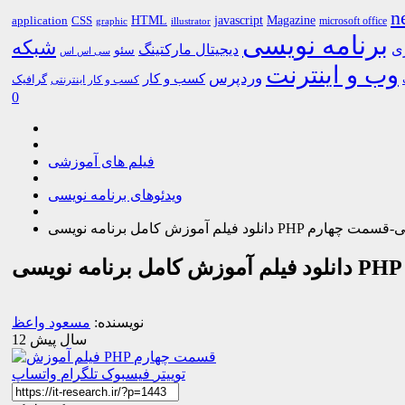
n
HTML
CSS
javascript
Magazine
application
microsoft office
graphic
illustrator
برنامه نویسی
شبکه
ری
دیجیتال مارکتینگ
سئو
سی اس اس
وب و اینترنت
وردپرس
کسب و کار
گرافیک
کسب و کار اینترنتی
0
فیلم های آموزشی
ویدئوهای برنامه نویسی
 نویسی PHP به زبان فارسی-قسمت چهارم
نویسنده:
مسعود واعظ
12 سال پیش
توییتر
فیسبوک
تلگرام
واتساپ