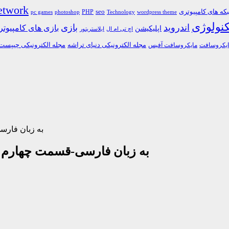
etwork
ه های کامپیوتری
PHP
seo
pc games
photoshop
Technology
wordpress theme
کنولوژی
اندروید
بازی
بازی های کامپیوت
اپلیکیشن
اچ تی ام ال
ایلاستریتور
مجله الکترونیکی دنیای تراشه
مجله الکترونیکی چیپست
یکروسافت
مایکروسافت آفیس
دانلود فیلم آموزش کامل برنامه
دانلود فیلم آموزش کامل برنامه نویسی PHP به زبان فارسی-قسمت چهارم