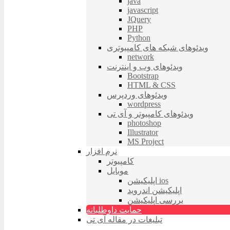
java
javascript
JQuery
PHP
Python
ویدئوهای شبکه های کامپیوتری
network
ویدئوهای وب و اینترنت
Bootstrap
HTML & CSS
ویدئوهای وردپرس
wordpress
ویدئوهای کامپیوتر و آی تی
photoshop
Illustrator
MS Project
نرم افزار
کامپیوتر
موبایل
اپلیکیشن ios
اپلیکیشن اندروید
بررسی اپلیکیشن
حمایت داوطلبانه
تبلیغات در مقاله آی تی