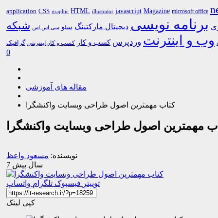
n
HTML
CSS
javascript
Magazine
application
microsoft office
graphic
illustrator
برنامه نویسی
شبکه
ری
دیجیتال مارکتینگ
سئو
سی اس اس
وب و اینترنت
وردپرس
کسب و کار
گرافیک
کسب و کار اینترنتی
0
مقاله های آموزشی
کتاب مهمترین اصول طراحی وبسایت واکنشگرا
ب مهمترین اصول طراحی وبسایت واکنشگرا
نویسنده:
مسعود واعظ
7 سال پیش
توییتر
فیسبوک
تلگرام
واتساپ
کپی لینک