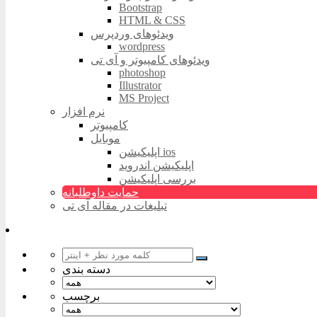
Bootstrap
HTML & CSS
ویدئوهای وردپرس
wordpress
ویدئوهای کامپیوتر و آی تی
photoshop
Illustrator
MS Project
نرم افزار
کامپیوتر
موبایل
اپلیکیشن ios
اپلیکیشن اندروید
بررسی اپلیکیشن
حمایت داوطلبانه
تبلیغات در مقاله آی تی
دسته بندی
برچسب