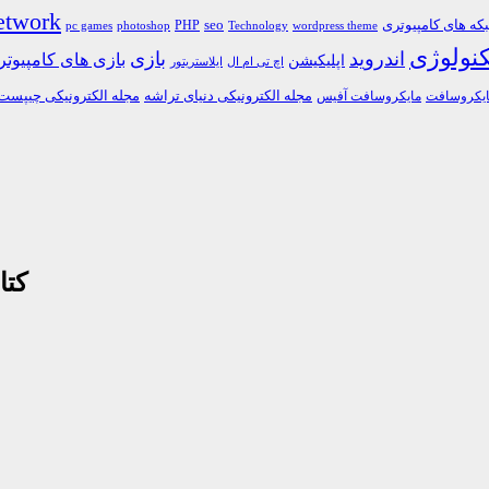
etwork
ه های کامپیوتری
PHP
seo
pc games
photoshop
Technology
wordpress theme
کنولوژی
اندروید
بازی
بازی های کامپیوت
اپلیکیشن
اچ تی ام ال
ایلاستریتور
مجله الکترونیکی دنیای تراشه
مجله الکترونیکی چیپست
یکروسافت
مایکروسافت آفیس
کتا