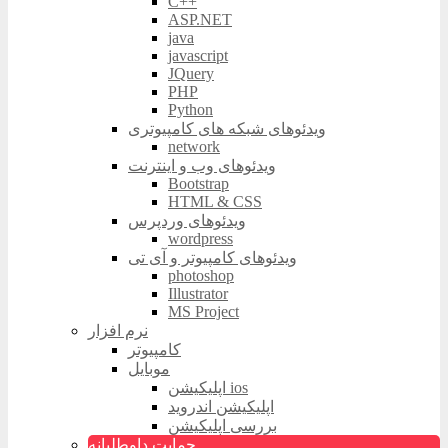
C++
ASP.NET
java
javascript
JQuery
PHP
Python
ویدئوهای شبکه های کامپیوتری
network
ویدئوهای وب و اینترنت
Bootstrap
HTML & CSS
ویدئوهای وردپرس
wordpress
ویدئوهای کامپیوتر و آی تی
photoshop
Illustrator
MS Project
نرم افزار
کامپیوتر
موبایل
اپلیکیشن ios
اپلیکیشن اندروید
بررسی اپلیکیشن
حمایت داوطلبانه