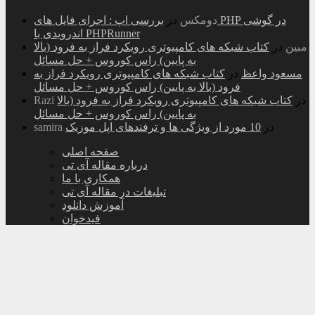
دومکس
در
بررسی اپ : اجرای فایل های PHP در گوشی
اندرویدی با PHPRunner
مبین
در
کتاب شبکه های کامپیوتری رویکرد فراز به فرود (بالا
به پایین) راس کوروس + حل مسائل
مسعود واعظ
در
کتاب شبکه های کامپیوتری رویکرد فراز به
فرود (بالا به پایین) راس کوروس + حل مسائل
در
کتاب شبکه های کامپیوتری رویکرد فراز به فرود (بالا
Razi
به پایین) راس کوروس + حل مسائل
در
10 مورد از ویژگی ها و ترفندهای اپل موزیک
samira
صفحه اصلی
درباره مقاله آی تی
همکاری با ما
تبلیغات در مقاله آی تی
آموزش دانلود
فیدخوان