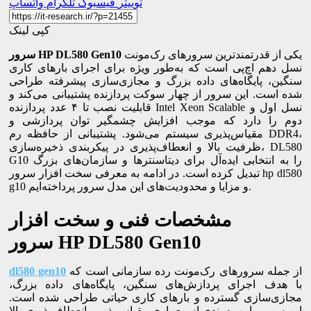
توییتر
فیسبوک
تلگرام
واتساپ
کپی لینک
یکی از قدرتمندترین سرورهای رک‌مونت
HP DL580 Gen10
سرور
نسل دهم اچ‌پی است که به‌طور ویژه برای اجرای بارهای کاری
سنگین، پایگاه‌های داده بزرگ و مجازی‌سازی پیشرفته طراحی
شده است. این سرور از چهار سوکت پردازنده پشتیبانی می‌کند و
قابلیت نصب تا ۴ عدد پردازنده Intel Xeon Scalable نسل اول و
دوم را دارد که موجب افزایش چشمگیر توان پردازشی و
مقیاس‌پذیری سیستم می‌شود. پشتیبانی از حافظه رم DDR4،
ظرفیت بالا و انعطاف‌پذیری در پیکربندی ذخیره‌سازی، DL580
G10 را به انتخابی ایده‌آل برای دیتاسنترها و سازمان‌های بزرگ
تبدیل کرده است. در ادامه به معرفی سخت افزار سرور hp dl580
g10 و مزایا و محدودیت‌های این مدل سرور پرداخته‌ایم.
مشخصات فنی و سخت افزار
HP DL580 Gen10
سرور
از جمله سرورهای رک‌مونت رده سازمانی است که
dl580 gen10
با هدف اجرای پردازش‌های سنگین، پایگاه‌های داده بزرگ،
مجازی‌سازی گسترده و بارهای کاری حیاتی طراحی شده است.
این سرور با بهره‌مندی از معماری مقیاس‌پذیر و انعطاف‌پذیری بالا