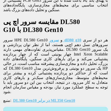
پشتیبانی از PCIe Gen3 با پهنای باند بالا باعث شده تا این سرور
انتخاب مناسبی برای محیط‌های مجازی‌سازی، پایگاه‌داده‌های
سنگین و تحلیل داده‌های بزرگ باشد.
DL580
مقایسه سرور اچ پی
DL380 Gen10
با
G10
هر دو از سری
سرور dl380 g10
سرور HPE DL580 Gen10 و
سرورهای نسل دهم اچ‌پی هستند، اما از نظر توان پردازشی و
مقیاس‌پذیری تفاوت‌های مهمی دارند. DL580 Gen10 یک سرور
چهار یونیتی است که از چهار پردازنده Intel Xeon Scalable
پشتیبانی می‌کند و برای بارهای کاری سنگین، پایگاه‌های داده
بزرگ، تحلیل داده و مجازی‌سازی پیشرفته مناسب است، در حالی
که DL380 Gen10 یک سرور دو یونیتی و پرفروش‌ترین مدل HP
است که از حداکثر دو پردازنده پشتیبانی کرده و بیشتر برای
محیط‌های متوسط، مجازی‌سازی‌های سبک‌تر و بارهای کاری
متعادل به کار می‌رود. در نتیجه، انتخاب بین این دو سرور باید با
توجه به سطح عملکرد مورد نیاز، بودجه و مقیاس سازمان انجام
شود.
DL380 Gen10 در برابر ML350 Gen10
منبع: