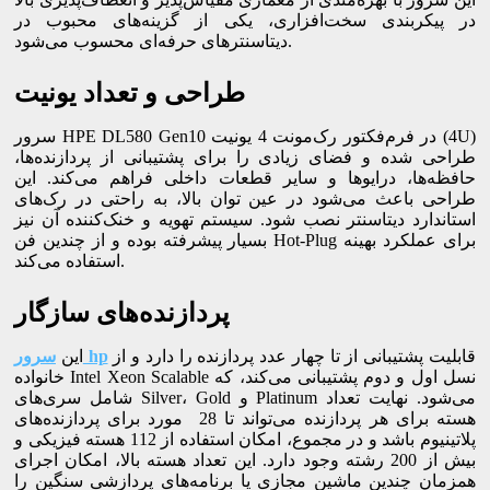
در پیکربندی سخت‌افزاری، یکی از گزینه‌های محبوب در
دیتاسنترهای حرفه‌ای محسوب می‌شود.
طراحی و تعداد یونیت
سرور HPE DL580 Gen10 در فرم‌فکتور رک‌مونت 4 یونیت (4U)
طراحی شده و فضای زیادی را برای پشتیبانی از پردازنده‌ها،
حافظه‌ها، درایوها و سایر قطعات داخلی فراهم می‌کند. این
طراحی باعث می‌شود در عین توان بالا، به راحتی در رک‌های
استاندارد دیتاسنتر نصب شود. سیستم تهویه و خنک‌کننده آن نیز
بسیار پیشرفته بوده و از چندین فن Hot-Plug برای عملکرد بهینه
استفاده می‌کند.
پردازنده‌های سازگار
قابلیت پشتیبانی از تا چهار عدد پردازنده را دارد و از
سرور hp
این
خانواده Intel Xeon Scalable نسل اول و دوم پشتیبانی می‌کند، که
شامل سری‌های Silver، Gold و Platinum می‌شود. نهایت تعداد
هسته برای هر پردازنده می‌تواند تا 28 مورد برای پردازنده‌های
پلاتینیوم باشد و در مجموع، امکان استفاده از 112 هسته فیزیکی و
بیش از 200 رشته وجود دارد. این تعداد هسته بالا، امکان اجرای
همزمان چندین ماشین مجازی یا برنامه‌های پردازشی سنگین را