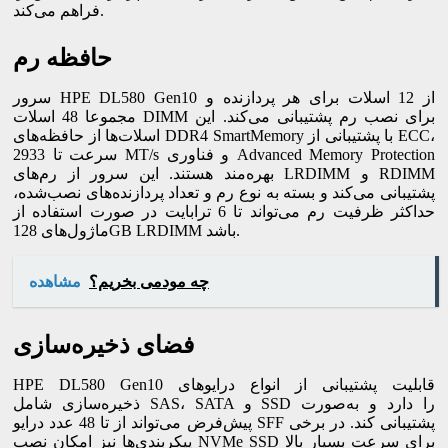
فراهم می‌کند.
حافظه رم
سرور HPE DL580 Gen10 از 12 اسلات برای هر پردازنده و
مجموعا 48 اسلات DIMM برای نصب رم پشتیبانی می‌کند. این
اسلات‌ها از حافظه‌های DDR4 SmartMemory با پشتیبانی از ECC،
سرعت تا 2933 MT/s و فناوری Advanced Memory Protection
بهره‌مند هستند. این سرور از رم‌های LRDIMM و RDIMM
پشتیبانی می‌کند و بسته به نوع رم و تعداد پردازنده‌های نصب‌شده،
حداکثر ظرفیت رم می‌تواند تا 6 ترابایت در صورت استفاده از
ماژول‌های 128GB LRDIMM باشد.
چه مودمی بخریم؟
مشاهده
فضای ذخیره‌سازی
HPE DL580 Gen10 قابلیت پشتیبانی از انواع درایوهای
ذخیره‌سازی شامل SAS، SATA و SSD را دارد و به‌صورت
پیش‌فرض می‌تواند از تا 48 عدد درایو SFF پشتیبانی کند. در برخی
پیکربندی‌ها نیز امکان نصب NVMe SSD برای سرعت بسیار بالا