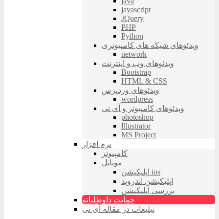
java
javascript
JQuery
PHP
Python
ویدئوهای شبکه های کامپیوتری
network
ویدئوهای وب و اینترنت
Bootstrap
HTML & CSS
ویدئوهای وردپرس
wordpress
ویدئوهای کامپیوتر و آی تی
photoshop
Illustrator
MS Project
نرم افزار
کامپیوتر
موبایل
اپلیکیشن ios
اپلیکیشن اندروید
بررسی اپلیکیشن
حمایت داوطلبانه
تبلیغات در مقاله آی تی