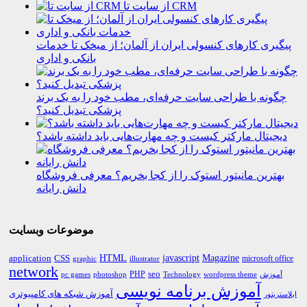
از سایت تا CRM
پیگیری کارهای کنسولی ایران از آلمان؛ از میخک تا خدمات
بانکی و اداری
چگونه با طراحی سایت حرفه‌ای، مطب خود را به یک برند
پزشکی تبدیل کنید؟
دیجیتال مارکتر کیست و چه مهارت‌هایی باید داشته باشد؟
بهترین مانیتور استوک را از کجا بخریم؟ معرفی فروشگاه
دانش رایانه
موضوعات وبسایت
HTML
CSS
javascript
Magazine
application
microsoft office
graphic
illustrator
network
PHP
seo
pc games
photoshop
Technology
آموزش
wordpress theme
آموزش برنامه نویسی
آموزش شبکه های کامپیوتری
ایلاستریتور