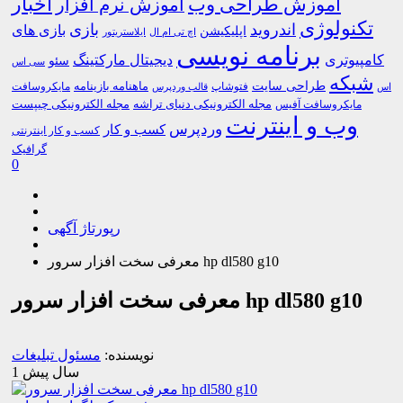
اخبار
آموزش طراحی وب
آموزش نرم افزار
تکنولوژی
اندروید
بازی
بازی های
اپلیکیشن
اچ تی ام ال
ایلاستریتور
برنامه نویسی
کامپیوتری
دیجیتال مارکتینگ
سئو
سی اس
شبکه
طراحی سایت
فتوشاپ
ماهنامه بازینامه
مایکروسافت
اس
قالب وردپرس
مجله الکترونیکی دنیای تراشه
مجله الکترونیکی چیپست
مایکروسافت آفیس
وب و اینترنت
وردپرس
کسب و کار
کسب و کار اینترنتی
گرافیک
0
رپورتاژ آگهی
معرفی سخت افزار سرور hp dl580 g10
معرفی سخت افزار سرور hp dl580 g10
نویسنده:
مسئول تبلیغات
1 سال پیش