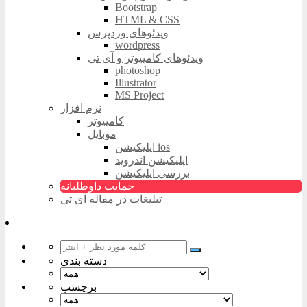
Bootstrap
HTML & CSS
ویدئوهای وردپرس
wordpress
ویدئوهای کامپیوتر و آی تی
photoshop
Illustrator
MS Project
نرم افزار
کامپیوتر
موبایل
اپلیکیشن ios
اپلیکیشن اندروید
بررسی اپلیکیشن
حمایت داوطلبانه
تبلیغات در مقاله آی تی
دسته بندی
برچسب