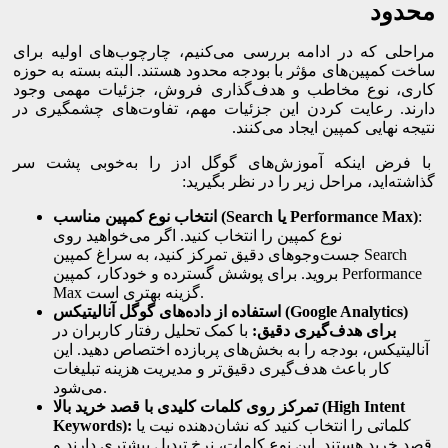
محدود
مراحلی که در ادامه بررسی می‌کنیم، چارچوب‌های اولیه برای
ساخت کمپین‌های مؤثر با بودجه محدود هستند. البته بسته به حوزه
کاری، نوع مخاطب و هدف‌گذاری فروش، جزئیات مهمی وجود
دارند. رعایت کردن این جزئیات مهم، تفاوت‌های چشمگیری در
نتیجه نهایی کمپین ایجاد می‌کنند.
با فرض اینکه آموزش‌های گوگل ادز را به‌خوبی پشت سر
گذاشته‌اید، مراحل زیر را در نظر بگیرید:
:
انتخاب نوع کمپین مناسب (Search یا Performance Max)
نوع کمپین را انتخاب کنید. اگر می‌خواهید روی
جست‌وجوهای دقیق تمرکز کنید، به سراغ کمپین Search
بروید. برای پوشش گسترده و خودکار، کمپین Performance
Max گزینه بهتری است.
)
Google Analytics
استفاده از داده‌های گوگل آنالیتیکس (
برای هدف‌گیری دقیق:
با کمک تحلیل رفتار کاربران در
آنالیتیکس، بودجه را به بخش‌های پربازده اختصاص دهید. این
کار باعث هدف‌گیری دقیق‌تر و مدیریت هزینه تبلیغات
می‌شود.
تمرکز روی کلمات کلیدی با قصد خرید بالا (High Intent
کلماتی را انتخاب کنید که نشان‌دهنده نیت یا
Keywords):
قصدِ خرید هستند. این نوع کلمات، نرخ تبدیل بیشتری دارند و