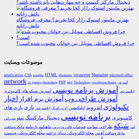
دیجیتال مارکتر کیست و چه مهارت‌هایی باید داشته باشد؟
بهترین مانیتور استوک را از کجا بخریم؟ معرفی فروشگاه
دانش رایانه
چرا فروش اقساطی موبایل بین جوانان محبوب شده است؟
موضوعات وبسایت
HTML
CSS
javascript
Magazine
application
microsoft office
graphic
illustrator
network
PHP
seo
pc games
photoshop
Technology
آموزش
wordpress theme
آموزش برنامه نویسی
آموزش شبکه های کامپیوتری
ایلاستریتور
اخبار
آموزش طراحی وب
آموزش نرم افزار
تکنولوژی
اندروید
بازی
بازی های
اپلیکیشن
اچ تی ام ال
ایلاستریتور
برنامه نویسی
کامپیوتری
دیجیتال مارکتینگ
سئو
سی اس
شبکه
طراحی سایت
فتوشاپ
ماهنامه بازینامه
مایکروسافت
اس
قالب وردپرس
مجله الکترونیکی دنیای تراشه
مجله الکترونیکی چیپست
مایکروسافت آفیس