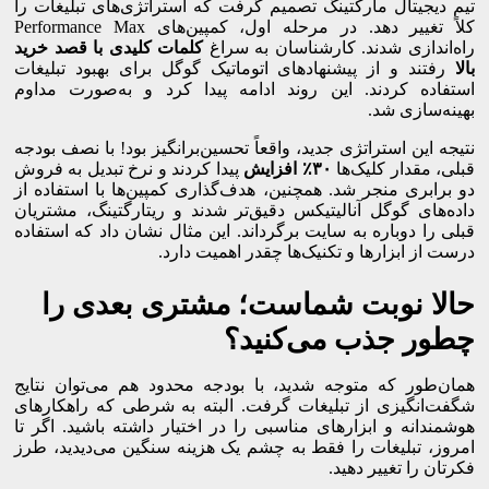
تیم دیجیتال مارکتینگ تصمیم گرفت که استراتژی‌های تبلیغات را
کلاً تغییر دهد. در مرحله اول، کمپین‌های Performance Max
راه‌اندازی شدند. کارشناسان به سراغ
کلمات کلیدی با
قصد خرید
بالا
رفتند و از پیشنهادهای اتوماتیک گوگل برای بهبود تبلیغات
استفاده کردند. این روند ادامه پیدا کرد و به‌صورت مداوم
بهینه‌سازی شد.
نتیجه این استراتژی جدید، واقعاً تحسین‌برانگیز بود! با نصف بودجه
قبلی، مقدار کلیک‌ها
۳۰٪ افزایش
پیدا کردند و نرخ تبدیل به فروش
دو برابری منجر شد. همچنین، هدف‌گذاری کمپین‌ها با استفاده از
داده‌های گوگل آنالیتیکس دقیق‌تر شدند و ریتارگتینگ، مشتریان
قبلی را دوباره به سایت برگرداند. این مثال نشان داد که استفاده
درست از ابزارها و تکنیک‌ها چقدر اهمیت دارد.
حالا نوبت شماست؛ مشتری بعدی را
چطور جذب می‌کنید؟
همان‌طور که متوجه شدید، با بودجه محدود هم می‌توان نتایج
شگفت‌انگیزی از تبلیغات گرفت. البته به شرطی که راهکارهای
هوشمندانه و ابزارهای مناسبی را در اختیار داشته باشید. اگر تا
امروز، تبلیغات را فقط به چشم یک هزینه سنگین می‌دیدید، طرز
فکرتان را تغییر دهید.