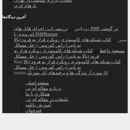
انتخاب باربری مناسب در تهران
تارهای اتری
آخرین دیدگاه‌ها
دومکس
در
بررسی اپ : اجرای فایل های PHP در گوشی
اندرویدی با PHPRunner
مبین
در
کتاب شبکه های کامپیوتری رویکرد فراز به فرود (بالا
به پایین) راس کوروس + حل مسائل
مسعود واعظ
در
کتاب شبکه های کامپیوتری رویکرد فراز به
فرود (بالا به پایین) راس کوروس + حل مسائل
در
کتاب شبکه های کامپیوتری رویکرد فراز به فرود (بالا
Razi
به پایین) راس کوروس + حل مسائل
در
10 مورد از ویژگی ها و ترفندهای اپل موزیک
samira
صفحه اصلی
درباره مقاله آی تی
همکاری با ما
تبلیغات در مقاله آی تی
آموزش دانلود
فیدخوان