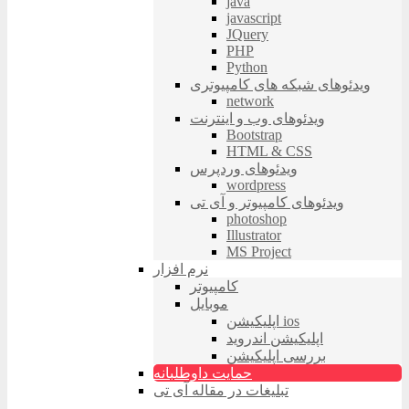
java
javascript
JQuery
PHP
Python
ویدئوهای شبکه های کامپیوتری
network
ویدئوهای وب و اینترنت
Bootstrap
HTML & CSS
ویدئوهای وردپرس
wordpress
ویدئوهای کامپیوتر و آی تی
photoshop
Illustrator
MS Project
نرم افزار
کامپیوتر
موبایل
اپلیکیشن ios
اپلیکیشن اندروید
بررسی اپلیکیشن
حمایت داوطلبانه
تبلیغات در مقاله آی تی