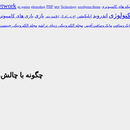
etwork
ه های کامپیوتری
PHP
seo
pc games
photoshop
Technology
wordpress theme
کنولوژی
اندروید
بازی
بازی های کامپیوت
اپلیکیشن
اچ تی ام ال
ایلاستریتور
مجله الکترونیکی دنیای تراشه
مجله الکترونیکی چیپست
یکروسافت
مایکروسافت آفیس
چگونه با چالش‌