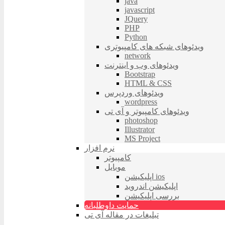
java
javascript
JQuery
PHP
Python
ویدئوهای شبکه های کامپیوتری
network
ویدئوهای وب و اینترنت
Bootstrap
HTML & CSS
ویدئوهای وردپرس
wordpress
ویدئوهای کامپیوتر و آی تی
photoshop
Illustrator
MS Project
نرم افزار
کامپیوتر
موبایل
اپلیکیشن ios
اپلیکیشن اندروید
بررسی اپلیکیشن
حمایت داوطلبانه
تبلیغات در مقاله آی تی