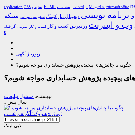
n
HTML
CSS
javascript
Magazine
application
microsoft office
graphic
illustrator
برنامه نویسی
شبکه
ری
دیجیتال مارکتینگ
سئو
سی اس اس
وب و اینترنت
وردپرس
کسب و کار
گرافیک
کسب و کار اینترنتی
0
رپورتاژ آگهی
چگونه با چالش‌های پیچیده پژوهش حسابداری مواجه‌ شویم؟
های پیچیده پژوهش حسابداری مواجه‌ شویم؟
نویسنده:
مسئول تبلیغات
1 سال پیش
توییتر
فیسبوک
تلگرام
واتساپ
کپی لینک