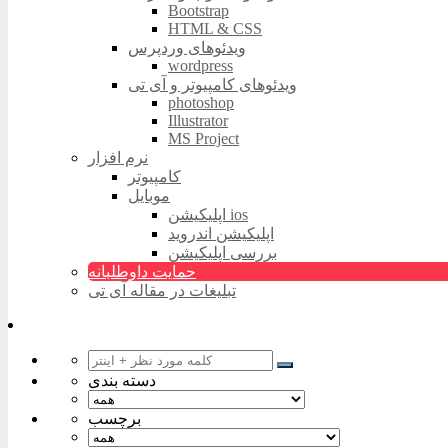
Bootstrap
HTML & CSS
ویدئوهای وردپرس
wordpress
ویدئوهای کامپیوتر و آی تی
photoshop
Illustrator
MS Project
نرم افزار
کامپیوتر
موبایل
اپلیکیشن ios
اپلیکیشن اندروید
بررسی اپلیکیشن
حمایت داوطلبانه
تبلیغات در مقاله آی تی
دسته بندی
برچسب