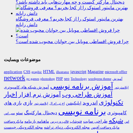
دیجیتال مارکتر کیست و چه مهارت‌هایی باید داشته باشد؟
بهترین مانیتور استوک را از کجا بخریم؟ معرفی فروشگاه
دانش رایانه
چرا فروش اقساطی موبایل بین جوانان محبوب شده است؟
موضوعات وبسایت
HTML
CSS
javascript
Magazine
application
microsoft office
graphic
illustrator
network
PHP
seo
pc games
photoshop
Technology
آموزش
wordpress theme
آموزش برنامه نویسی
آموزش شبکه های کامپیوتری
ایلاستریتور
اخبار
آموزش طراحی وب
آموزش نرم افزار
تکنولوژی
اندروید
بازی
بازی های
اپلیکیشن
اچ تی ام ال
ایلاستریتور
برنامه نویسی
کامپیوتری
دیجیتال مارکتینگ
سئو
سی اس
شبکه
طراحی سایت
فتوشاپ
ماهنامه بازینامه
مایکروسافت
اس
قالب وردپرس
مجله الکترونیکی دنیای تراشه
مجله الکترونیکی چیپست
مایکروسافت آفیس