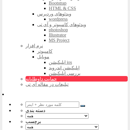
Bootstrap
HTML & CSS
ویدئوهای وردپرس
wordpress
ویدئوهای کامپیوتر و آی تی
photoshop
Illustrator
MS Project
نرم افزار
کامپیوتر
موبایل
اپلیکیشن ios
اپلیکیشن اندروید
بررسی اپلیکیشن
حمایت داوطلبانه
تبلیغات در مقاله آی تی
دسته بندی
برچسب