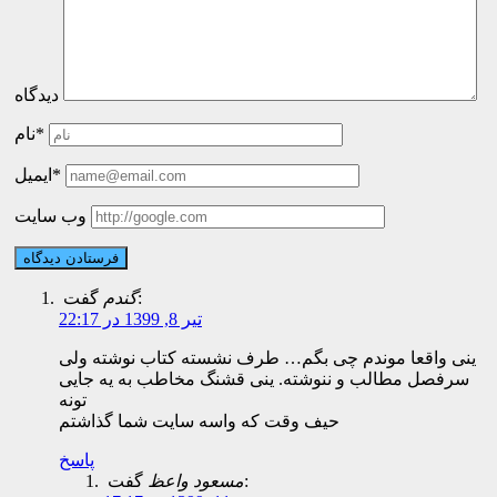
دیدگاه
نام*
ایمیل*
وب سایت
گفت:
گندم
تیر 8, 1399 در 22:17
ینی واقعا موندم چی بگم… طرف نشسته کتاب نوشته ولی
سرفصل مطالب و ننوشته. ینی قشنگ مخاطب به یه جایی
تونه
حیف وقت که واسه سایت شما گذاشتم
پاسخ
گفت:
مسعود واعظ