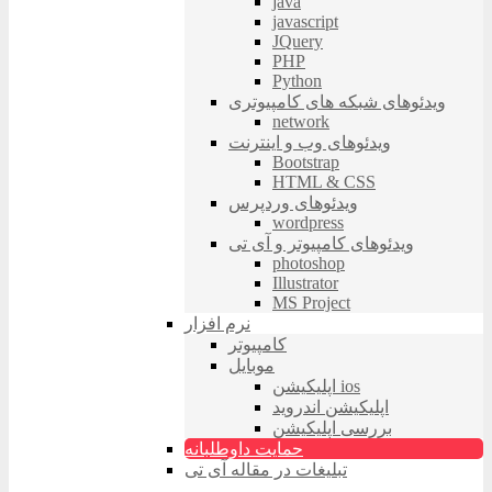
java
javascript
JQuery
PHP
Python
ویدئوهای شبکه های کامپیوتری
network
ویدئوهای وب و اینترنت
Bootstrap
HTML & CSS
ویدئوهای وردپرس
wordpress
ویدئوهای کامپیوتر و آی تی
photoshop
Illustrator
MS Project
نرم افزار
کامپیوتر
موبایل
اپلیکیشن ios
اپلیکیشن اندروید
بررسی اپلیکیشن
حمایت داوطلبانه
تبلیغات در مقاله آی تی