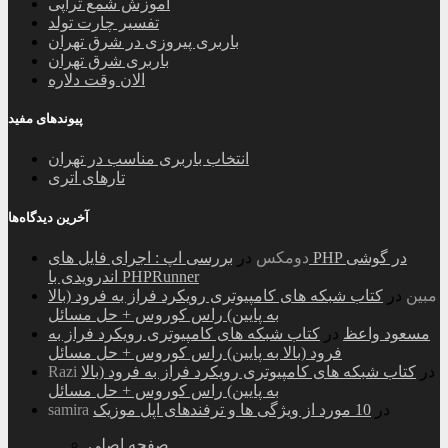
آموزش شمع تراپی
تفسیر چارت تولد
باربری پیروزی در شرق تهران
باربری شرق تهران
الان وقت دلاره
پیوندهای مفید
انتخاب باربری مناسب در تهران
تارهای اتری
آخرین دیدگاه‌ها
دومکس
در
بررسی اپ : اجرای فایل های PHP در گوشی
اندرویدی با PHPRunner
مبین
در
کتاب شبکه های کامپیوتری رویکرد فراز به فرود (بالا
به پایین) راس کوروس + حل مسائل
مسعود واعظ
در
کتاب شبکه های کامپیوتری رویکرد فراز به
فرود (بالا به پایین) راس کوروس + حل مسائل
در
کتاب شبکه های کامپیوتری رویکرد فراز به فرود (بالا
Razi
به پایین) راس کوروس + حل مسائل
در
10 مورد از ویژگی ها و ترفندهای اپل موزیک
samira
صفحه اصلی