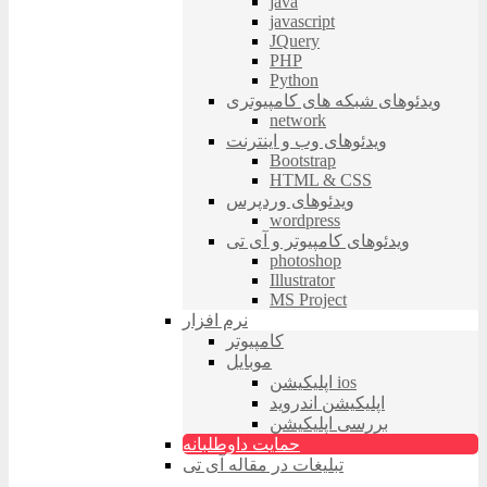
java
javascript
JQuery
PHP
Python
ویدئوهای شبکه های کامپیوتری
network
ویدئوهای وب و اینترنت
Bootstrap
HTML & CSS
ویدئوهای وردپرس
wordpress
ویدئوهای کامپیوتر و آی تی
photoshop
Illustrator
MS Project
نرم افزار
کامپیوتر
موبایل
اپلیکیشن ios
اپلیکیشن اندروید
بررسی اپلیکیشن
حمایت داوطلبانه
تبلیغات در مقاله آی تی