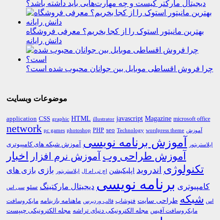
دیجیتال مارکتر کیست و چه مهارت‌هایی باید داشته باشد؟
بهترین مانیتور استوک را از کجا بخریم؟ معرفی فروشگاه
دانش رایانه
چرا فروش اقساطی موبایل بین جوانان محبوب شده است؟
موضوعات وبسایت
HTML
CSS
javascript
Magazine
application
microsoft office
graphic
illustrator
network
PHP
seo
pc games
photoshop
Technology
آموزش
wordpress theme
آموزش برنامه نویسی
آموزش شبکه های کامپیوتری
ایلاستریتور
اخبار
آموزش طراحی وب
آموزش نرم افزار
تکنولوژی
اندروید
بازی
بازی های
اپلیکیشن
اچ تی ام ال
ایلاستریتور
برنامه نویسی
کامپیوتری
دیجیتال مارکتینگ
سئو
سی اس
شبکه
طراحی سایت
فتوشاپ
ماهنامه بازینامه
مایکروسافت
اس
قالب وردپرس
مجله الکترونیکی دنیای تراشه
مجله الکترونیکی چیپست
مایکروسافت آفیس