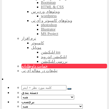
Bootstrap
HTML & CSS
ویدئوهای وردپرس
wordpress
ویدئوهای کامپیوتر و آی تی
photoshop
Illustrator
MS Project
نرم افزار
کامپیوتر
موبایل
اپلیکیشن ios
اپلیکیشن اندروید
بررسی اپلیکیشن
حمایت داوطلبانه
تبلیغات در مقاله آی تی
دسته بندی
برچسب