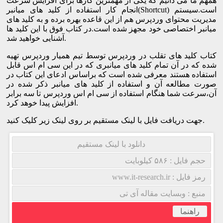
همهم ما می دانیم که یکی از مهمترین کارها برای افرایش سرعت
انجام کار استفاده از کلید های میانبر(Shortcut) است.سیستم
مدیریت محتوای وردپرس هم از این قاعده بهره برده و به کلید های
میانبر اختصاصی خود مجهز شده است.در کتاب فوق با این کلید ها
آشنایی خواهید شد.
کتاب کلید های تقلب در وردپرس توسط تیم همیار وردپرس تهیه
شده که در آن تمام کلید های میانبری که در این سی ام اس قابل
استفاده هستند معرفی شده است که براساس ادعای این کتاب در
صورت مطالعه آن و استفاده از کلید های میانبر ذکر شده در
آن،سرعت شما هنگام استفاده از سی ام اس وردپرس تا سه برابر
افزایش پیدا خوهد کرد.
جهت دریافت فایل با لینک مستقیم بر روی لینک زیر کلیک کنید.
دانلود با لینک مستقیم
حجم فایل : ۵۸۶ کیلوبایت
رمز فایل : www.it-research.ir
منبع : وبسایت مقاله آی تی
راهنما