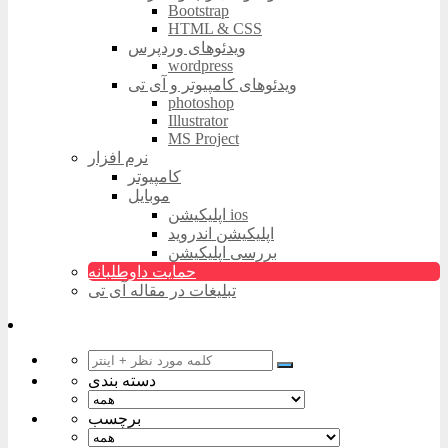
Bootstrap
HTML & CSS
ویدئوهای وردپرس
wordpress
ویدئوهای کامپیوتر و آی تی
photoshop
Illustrator
MS Project
نرم افزار
کامپیوتر
موبایل
اپلیکیشن ios
اپلیکیشن اندروید
بررسی اپلیکیشن
حمایت داوطلبانه
تبلیغات در مقاله آی تی
دسته بندی
برچسب