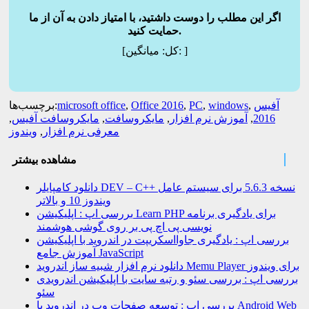
اگر این مطلب را دوست داشتید، با امتیاز دادن به آن از ما
حمایت کنید.
]
میانگین:
[کل:
آفیس
,
windows
,
PC
,
Office 2016
,
microsoft office
برچسب‌ها:
2016
,
آموزش نرم افزار
,
مایکروسافت
,
مایکروسافت آفیس
,
معرفی نرم افزار
,
ویندوز
مشاهده بیشتر
دانلود کامپایلر DEV – C++ نسخه 5.6.3 برای سیستم عامل
ویندوز 10 و بالاتر
بررسی اپ : اپلیکیشن Learn PHP برای یادگیری برنامه
نویسی پی اچ پی بر روی گوشی هوشمند
بررسی اپ : یادگیری جاوااسکریپت در اندروید با اپلیکیشن
آموزش جامع JavaScript
دانلود نرم افزار شبیه ساز اندروید Memu Player برای ویندوز
بررسی اپ : بررسی سئو و رتبه سایت با اپلیکیشن اندرویدی
سئو
بررسی اپ : توسعه صفحات وب در اندروید با Android Web