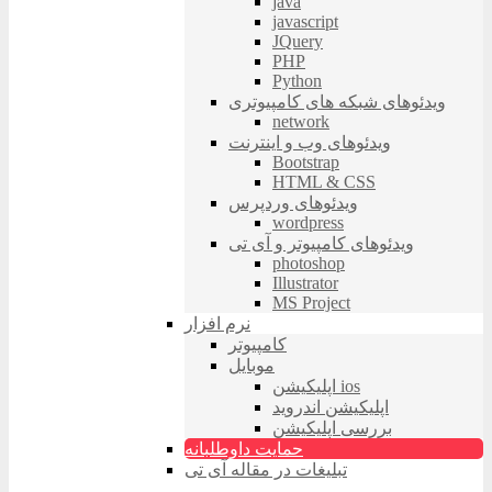
java
javascript
JQuery
PHP
Python
ویدئوهای شبکه های کامپیوتری
network
ویدئوهای وب و اینترنت
Bootstrap
HTML & CSS
ویدئوهای وردپرس
wordpress
ویدئوهای کامپیوتر و آی تی
photoshop
Illustrator
MS Project
نرم افزار
کامپیوتر
موبایل
اپلیکیشن ios
اپلیکیشن اندروید
بررسی اپلیکیشن
حمایت داوطلبانه
تبلیغات در مقاله آی تی