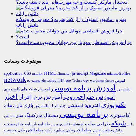
دیجیتال مارکتر کیست و چه مهارت‌هایی باید داشته باشد؟
بهترین مانیتور استوک را از کجا بخریم؟ معرفی فروشگاه
دانش رایانه
چرا فروش اقساطی موبایل بین جوانان محبوب شده است؟
موضوعات وبسایت
HTML
CSS
javascript
Magazine
application
microsoft office
graphic
illustrator
network
PHP
seo
pc games
photoshop
Technology
آموزش
wordpress theme
آموزش برنامه نویسی
آموزش شبکه های کامپیوتری
ایلاستریتور
اخبار
آموزش طراحی وب
آموزش نرم افزار
تکنولوژی
اندروید
بازی
بازی های
اپلیکیشن
اچ تی ام ال
ایلاستریتور
برنامه نویسی
کامپیوتری
دیجیتال مارکتینگ
سئو
سی اس
شبکه
طراحی سایت
فتوشاپ
ماهنامه بازینامه
مایکروسافت
اس
قالب وردپرس
مجله الکترونیکی دنیای تراشه
مجله الکترونیکی چیپست
مایکروسافت آفیس