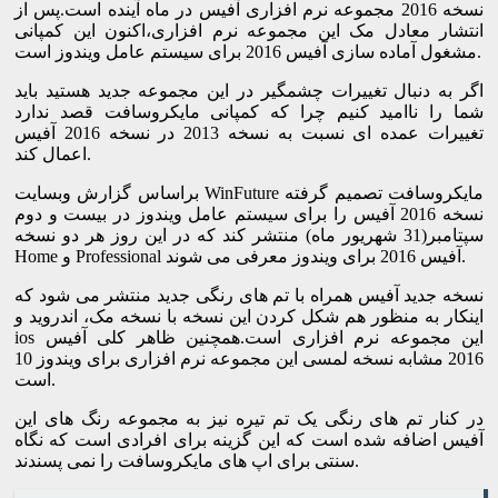
نسخه 2016 مجموعه نرم افزاری آفیس در ماه آینده است.پس از
انتشار معادل مک این مجموعه نرم افزاری،اکنون این کمپانی
مشغول آماده سازی آفیس 2016 برای سیستم عامل ویندوز است.
اگر به دنبال تغییرات چشمگیر در این مجموعه جدید هستید باید
شما را ناامید کنیم چرا که کمپانی مایکروسافت قصد ندارد
تغییرات عمده ای نسبت به نسخه 2013 در نسخه 2016 آفیس
اعمال کند.
براساس گزارش وبسایت WinFuture مایکروسافت تصمیم گرفته
نسخه 2016 آفیس را برای سیستم عامل ویندوز در بیست و دوم
سپتامبر(31 شهریور ماه) منتشر کند که در این روز هر دو نسخه
Home و Professional آفیس 2016 برای ویندوز معرفی می شوند.
نسخه جدید آفیس همراه با تم های رنگی جدید منتشر می شود که
اینکار به منظور هم شکل کردن این نسخه با نسخه مک، اندروید و
ios این مجموعه نرم افزاری است.همچنین ظاهر کلی آفیس
2016 مشابه نسخه لمسی این مجموعه نرم افزاری برای ویندوز 10
است.
در کنار تم های رنگی یک تم تیره نیز به مجموعه رنگ های این
آفیس اضافه شده است که این گزینه برای افرادی است که نگاه
سنتی برای اپ های مایکروسافت را نمی پسندند.