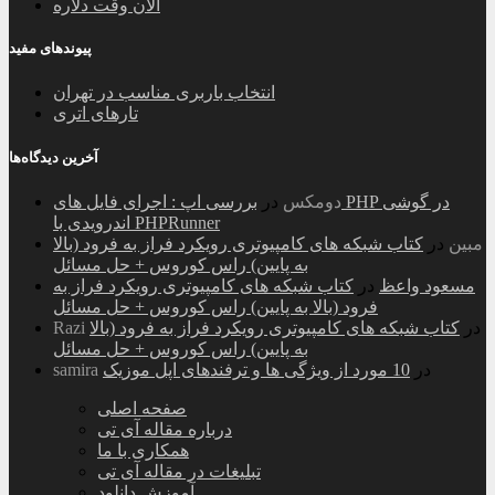
الان وقت دلاره
پیوندهای مفید
انتخاب باربری مناسب در تهران
تارهای اتری
آخرین دیدگاه‌ها
دومکس
در
بررسی اپ : اجرای فایل های PHP در گوشی
اندرویدی با PHPRunner
مبین
در
کتاب شبکه های کامپیوتری رویکرد فراز به فرود (بالا
به پایین) راس کوروس + حل مسائل
مسعود واعظ
در
کتاب شبکه های کامپیوتری رویکرد فراز به
فرود (بالا به پایین) راس کوروس + حل مسائل
در
کتاب شبکه های کامپیوتری رویکرد فراز به فرود (بالا
Razi
به پایین) راس کوروس + حل مسائل
در
10 مورد از ویژگی ها و ترفندهای اپل موزیک
samira
صفحه اصلی
درباره مقاله آی تی
همکاری با ما
تبلیغات در مقاله آی تی
آموزش دانلود