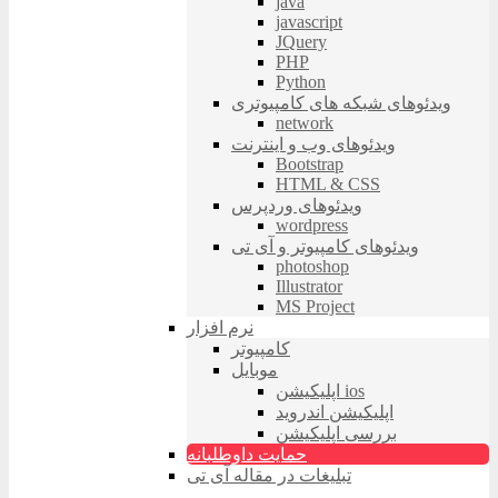
java
javascript
JQuery
PHP
Python
ویدئوهای شبکه های کامپیوتری
network
ویدئوهای وب و اینترنت
Bootstrap
HTML & CSS
ویدئوهای وردپرس
wordpress
ویدئوهای کامپیوتر و آی تی
photoshop
Illustrator
MS Project
نرم افزار
کامپیوتر
موبایل
اپلیکیشن ios
اپلیکیشن اندروید
بررسی اپلیکیشن
حمایت داوطلبانه
تبلیغات در مقاله آی تی