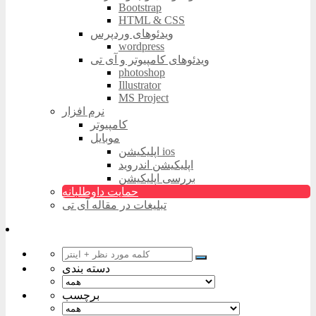
Bootstrap
HTML & CSS
ویدئوهای وردپرس
wordpress
ویدئوهای کامپیوتر و آی تی
photoshop
Illustrator
MS Project
نرم افزار
کامپیوتر
موبایل
اپلیکیشن ios
اپلیکیشن اندروید
بررسی اپلیکیشن
حمایت داوطلبانه
تبلیغات در مقاله آی تی
دسته بندی
برچسب