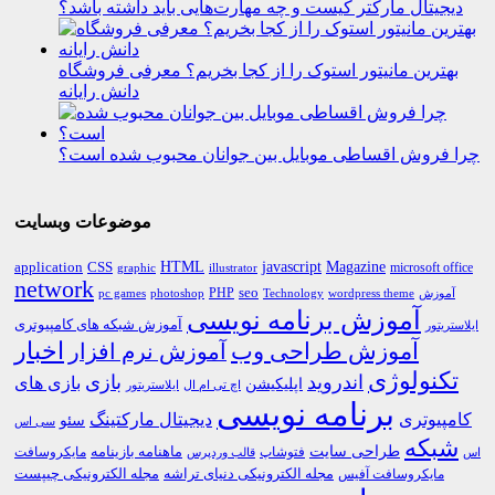
دیجیتال مارکتر کیست و چه مهارت‌هایی باید داشته باشد؟
بهترین مانیتور استوک را از کجا بخریم؟ معرفی فروشگاه
دانش رایانه
چرا فروش اقساطی موبایل بین جوانان محبوب شده است؟
موضوعات وبسایت
HTML
CSS
javascript
Magazine
application
microsoft office
graphic
illustrator
network
PHP
seo
pc games
photoshop
Technology
آموزش
wordpress theme
آموزش برنامه نویسی
آموزش شبکه های کامپیوتری
ایلاستریتور
اخبار
آموزش طراحی وب
آموزش نرم افزار
تکنولوژی
اندروید
بازی
بازی های
اپلیکیشن
اچ تی ام ال
ایلاستریتور
برنامه نویسی
کامپیوتری
دیجیتال مارکتینگ
سئو
سی اس
شبکه
طراحی سایت
فتوشاپ
ماهنامه بازینامه
مایکروسافت
اس
قالب وردپرس
مجله الکترونیکی دنیای تراشه
مجله الکترونیکی چیپست
مایکروسافت آفیس