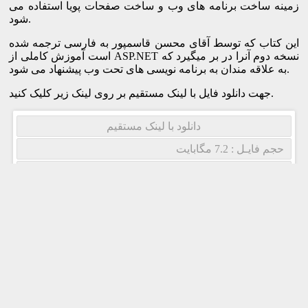
زمینه ساخت برنامه های وب و ساخت صفحات پویا استفاده می
شود.
این کتاب که توسط آقای محسن قاسمپور به فارسی ترجمه شده
است آموزش کاملی از ASP.NET نسخه دوم آنرا در بر میگیرد که
به علاقه مندان به برنامه نویسی های تحت وب پیشنهاد می شود.
جهت دانلود فایل با لینک مستقیم بر روی لینک زیر کلیک کنید.
دانلود با لینک مستقیم
حجم فایـل : 7.2 مگابایت
رمز فایـل : www.it-research.ir
مـنـبـع : وبسایت مقاله آی تی
راهنما
جهت دانلود سریع تر،لینک دانلود را در آدرس بار نرم افزار
اینترنت دانلود منیجر کپی کنید.
اگر این مطلب را دوست داشتید، با امتیاز دادن به آن از ما حمایت