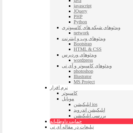
java
javascript
JQuery
PHP
Python
ویدئوهای شبکه های کامپیوتری
network
ویدئوهای وب و اینترنت
Bootstrap
HTML & CSS
ویدئوهای وردپرس
wordpress
ویدئوهای کامپیوتر و آی تی
photoshop
Illustrator
MS Project
نرم افزار
کامپیوتر
موبایل
اپلیکیشن ios
اپلیکیشن اندروید
بررسی اپلیکیشن
حمایت داوطلبانه
تبلیغات در مقاله آی تی