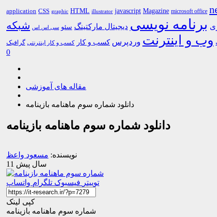
n
HTML
CSS
javascript
Magazine
application
microsoft office
graphic
illustrator
برنامه نویسی
شبکه
ری
دیجیتال مارکتینگ
سئو
سی اس اس
وب و اینترنت
وردپرس
کسب و کار
گرافیک
کسب و کار اینترنتی
0
مقاله های آموزشی
دانلود شماره سوم ماهنامه بازینامه
دانلود شماره سوم ماهنامه بازینامه
نویسنده:
مسعود واعظ
11 سال پیش
توییتر
فیسبوک
تلگرام
واتساپ
کپی لینک
شماره سوم ماهنامه بازینامه