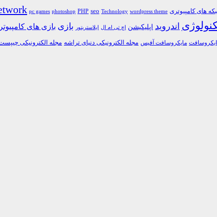
etwork
ه های کامپیوتری
PHP
seo
pc games
photoshop
Technology
wordpress theme
کنولوژی
اندروید
بازی
بازی های کامپیوت
اپلیکیشن
اچ تی ام ال
ایلاستریتور
مجله الکترونیکی دنیای تراشه
مجله الکترونیکی چیپست
یکروسافت
مایکروسافت آفیس