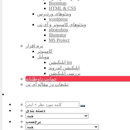
Bootstrap
HTML & CSS
ویدئوهای وردپرس
wordpress
ویدئوهای کامپیوتر و آی تی
photoshop
Illustrator
MS Project
نرم افزار
کامپیوتر
موبایل
اپلیکیشن ios
اپلیکیشن اندروید
بررسی اپلیکیشن
حمایت داوطلبانه
تبلیغات در مقاله آی تی
دسته بندی
برچسب