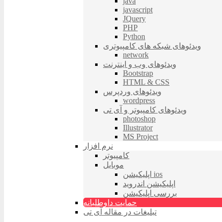
java
javascript
JQuery
PHP
Python
ویدئوهای شبکه های کامپیوتری
network
ویدئوهای وب و اینترنت
Bootstrap
HTML & CSS
ویدئوهای وردپرس
wordpress
ویدئوهای کامپیوتر و آی تی
photoshop
Illustrator
MS Project
نرم افزار
کامپیوتر
موبایل
اپلیکیشن ios
اپلیکیشن اندروید
بررسی اپلیکیشن
حمایت داوطلبانه
تبلیغات در مقاله آی تی