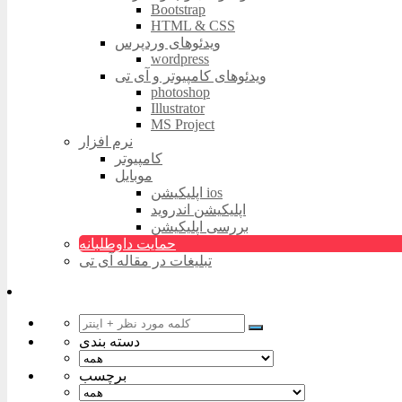
Bootstrap
HTML & CSS
ویدئوهای وردپرس
wordpress
ویدئوهای کامپیوتر و آی تی
photoshop
Illustrator
MS Project
نرم افزار
کامپیوتر
موبایل
اپلیکیشن ios
اپلیکیشن اندروید
بررسی اپلیکیشن
حمایت داوطلبانه
تبلیغات در مقاله آی تی
دسته بندی
برچسب