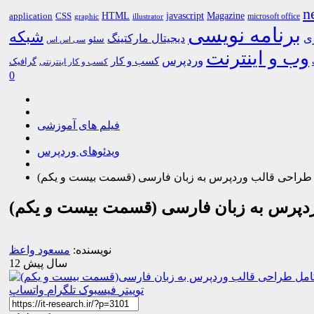
n
HTML
CSS
javascript
Magazine
application
microsoft office
graphic
illustrator
برنامه نویسی
شبکه
ری
دیجیتال مارکتینگ
سئو
سی اس اس
وب و اینترنت
وردپرس
کسب و کار
گرافیک
کسب و کار اینترنتی
0
فیلم های آموزشی
ویدئوهای وردپرس
ش طراحی قالب وردپرس به زبان فارسی (قسمت بیست و یکم)
ردپرس به زبان فارسی (قسمت بیست و یکم)
نویسنده:
مسعود واعظ
12 سال پیش
توییتر
فیسبوک
تلگرام
واتساپ