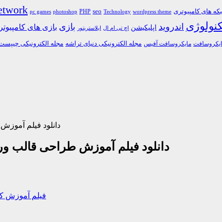
etwork
ه های کامپیوتری
PHP
seo
pc games
photoshop
Technology
wordpress theme
کنولوژی
اندروید
بازی
بازی های کامپیوت
اپلیکیشن
اچ تی ام ال
ایلاستریتور
مجله الکترونیکی دنیای تراشه
مجله الکترونیکی چیپست
یکروسافت
مایکروسافت آفیس
دانلود فیلم آموز
دانلود فیلم آموزش طراحی قالب و