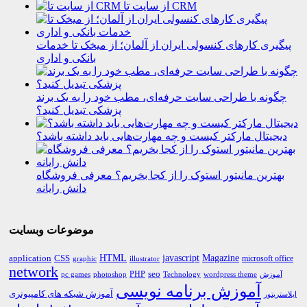
از سایت تا CRM
پیگیری کارهای کنسولی ایران از آلمان؛ از میخک تا خدمات
بانکی و اداری
چگونه با طراحی سایت حرفه‌ای، مطب خود را به یک برند
پزشکی تبدیل کنید؟
دیجیتال مارکتر کیست و چه مهارت‌هایی باید داشته باشد؟
بهترین مانیتور استوک را از کجا بخریم؟ معرفی فروشگاه
دانش رایانه
موضوعات وبسایت
HTML
CSS
javascript
Magazine
application
microsoft office
graphic
illustrator
network
PHP
seo
pc games
photoshop
Technology
آموزش
wordpress theme
آموزش برنامه نویسی
آموزش شبکه های کامپیوتری
ایلاستریتور