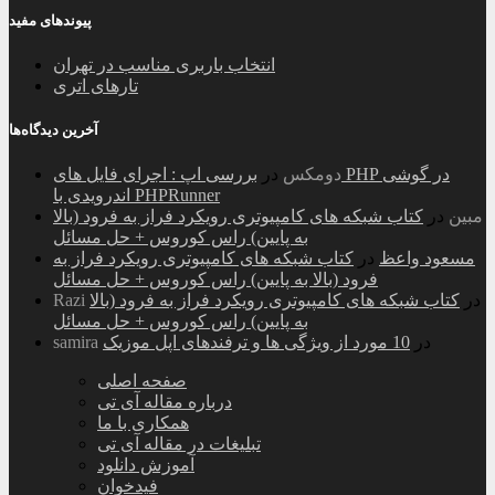
پیوندهای مفید
انتخاب باربری مناسب در تهران
تارهای اتری
آخرین دیدگاه‌ها
دومکس
در
بررسی اپ : اجرای فایل های PHP در گوشی
اندرویدی با PHPRunner
مبین
در
کتاب شبکه های کامپیوتری رویکرد فراز به فرود (بالا
به پایین) راس کوروس + حل مسائل
مسعود واعظ
در
کتاب شبکه های کامپیوتری رویکرد فراز به
فرود (بالا به پایین) راس کوروس + حل مسائل
در
کتاب شبکه های کامپیوتری رویکرد فراز به فرود (بالا
Razi
به پایین) راس کوروس + حل مسائل
در
10 مورد از ویژگی ها و ترفندهای اپل موزیک
samira
صفحه اصلی
درباره مقاله آی تی
همکاری با ما
تبلیغات در مقاله آی تی
آموزش دانلود
فیدخوان