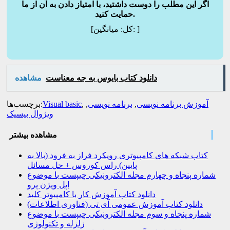
اگر این مطلب را دوست داشتید، با امتیاز دادن به آن از ما
حمایت کنید.
]
میانگین:
[کل:
دانلود کتاب بایوس به جه معناست
مشاهده
آموزش برنامه نویسی
,
برنامه نویسی
,
,
Visual basic
برچسب‌ها:
ویژوال بیسیک
مشاهده بیشتر
کتاب شبکه های کامپیوتری رویکرد فراز به فرود (بالا به
پایین) راس کوروس + حل مسائل
شماره پنجاه و چهارم مجله الکترونیکی چیپست با موضوع
اپل ویژن پرو
دانلود کتاب آموزش کار با کامپیوتر کلید
دانلود کتاب آموزش عمومی آی تی (فناوری اطلاعات)
شماره پنجاه و سوم مجله الکترونیکی چیپست با موضوع
زلزله و تکنولوژی