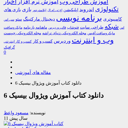
اخبار
آموزش طراحی وب
آموزش نرم افزار
تکنولوژی
اندروید
بازی
بازی های
اپلیکیشن
اچ تی ام ال
ایلاستریتور
برنامه نویسی
کامپیوتری
دیجیتال مارکتینگ
سئو
سی اس
شبکه
طراحی سایت
فتوشاپ
ماهنامه بازینامه
مایکروسافت
اس
قالب وردپرس
مجله الکترونیکی دنیای تراشه
مجله الکترونیکی چیپست
مایکروسافت آفیس
وب و اینترنت
وردپرس
کسب و کار
کسب و کار اینترنتی
گرافیک
0
مقاله های آموزشی
دانلود کتاب آموزش ویژوال بیسیک 6
دانلود کتاب آموزش ویژوال بیسیک 6
نویسنده:
مسعود واعظ
11 سال پیش