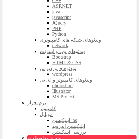
C++
ASP.NET
java
javascript
JQuery
PHP
Python
ویدئوهای شبکه های کامپیوتری
network
ویدئوهای وب و اینترنت
Bootstrap
HTML & CSS
ویدئوهای وردپرس
wordpress
ویدئوهای کامپیوتر و آی تی
photoshop
Illustrator
MS Project
نرم افزار
کامپیوتر
موبایل
اپلیکیشن ios
اپلیکیشن اندروید
بررسی اپلیکیشن
حمایت داوطلبانه