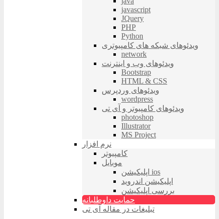
java
javascript
JQuery
PHP
Python
ویدئوهای شبکه های کامپیوتری
network
ویدئوهای وب و اینترنت
Bootstrap
HTML & CSS
ویدئوهای وردپرس
wordpress
ویدئوهای کامپیوتر و آی تی
photoshop
Illustrator
MS Project
نرم افزار
کامپیوتر
موبایل
اپلیکیشن ios
اپلیکیشن اندروید
بررسی اپلیکیشن
حمایت داوطلبانه
تبلیغات در مقاله آی تی