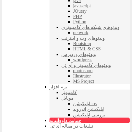
java
javascript
JQuery
PHP
Python
ویدئوهای شبکه های کامپیوتری
network
ویدئوهای وب و اینترنت
Bootstrap
HTML & CSS
ویدئوهای وردپرس
wordpress
ویدئوهای کامپیوتر و آی تی
photoshop
Illustrator
MS Project
نرم افزار
کامپیوتر
موبایل
اپلیکیشن ios
اپلیکیشن اندروید
بررسی اپلیکیشن
حمایت داوطلبانه
تبلیغات در مقاله آی تی