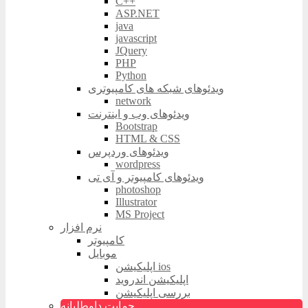
C++
ASP.NET
java
javascript
JQuery
PHP
Python
ویدئوهای شبکه های کامپیوتری
network
ویدئوهای وب و اینترنت
Bootstrap
HTML & CSS
ویدئوهای وردپرس
wordpress
ویدئوهای کامپیوتر و آی تی
photoshop
Illustrator
MS Project
نرم افزار
کامپیوتر
موبایل
اپلیکیشن ios
اپلیکیشن اندروید
بررسی اپلیکیشن
حمایت داوطلبانه