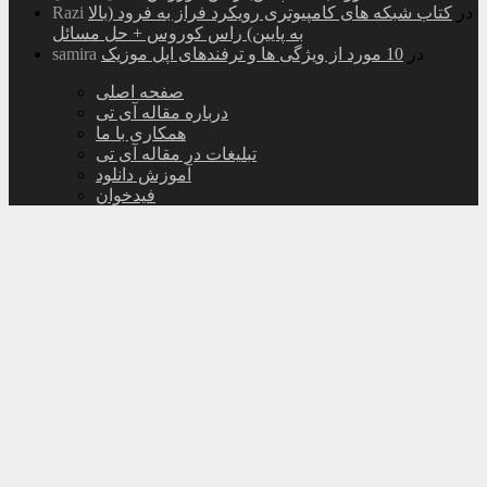
در
کتاب شبکه های کامپیوتری رویکرد فراز به فرود (بالا
Razi
به پایین) راس کوروس + حل مسائل
در
10 مورد از ویژگی ها و ترفندهای اپل موزیک
samira
صفحه اصلی
درباره مقاله آی تی
همکاری با ما
تبلیغات در مقاله آی تی
آموزش دانلود
فیدخوان