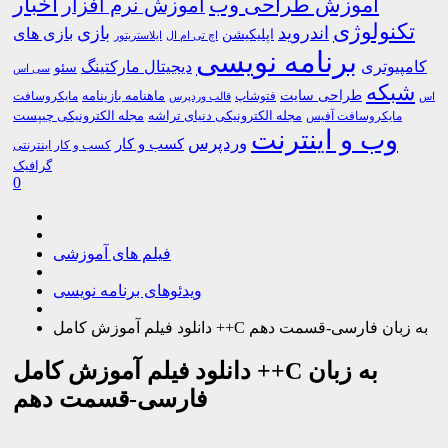
اخبار
آموزش طراحی وب
آموزش نرم افزار
تکنولوژی
اندروید
بازی
بازی های
اپلیکیشن
اچ تی ام ال
ایلاستریتور
برنامه نویسی
کامپیوتری
دیجیتال مارکتینگ
سئو
سی اس
شبکه
طراحی سایت
فتوشاپ
ماهنامه بازینامه
مایکروسافت
اس
قالب وردپرس
مجله الکترونیکی دنیای تراشه
مجله الکترونیکی چیپست
مایکروسافت آفیس
وب و اینترنت
وردپرس
کسب و کار
کسب و کار اینترنتی
گرافیک
0
فیلم های آموزشی
ویدئوهای برنامه نویسی
دانلود فیلم آموزش کامل ++C به زبان فارسی-قسمت دهم
دانلود فیلم آموزش کامل ++C به زبان
فارسی-قسمت دهم