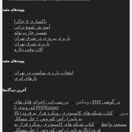
پیوندهای مفید
پاکسازی ۷ چاکرا
آموزش شمع تراپی
تفسیر چارت تولد
باربری پیروزی در شرق تهران
باربری شرق تهران
الان وقت دلاره
پیوندهای مفید
انتخاب باربری مناسب در تهران
تارهای اتری
آخرین دیدگاه‌ها
دومکس
در
بررسی اپ : اجرای فایل های PHP در گوشی
اندرویدی با PHPRunner
مبین
در
کتاب شبکه های کامپیوتری رویکرد فراز به فرود (بالا
به پایین) راس کوروس + حل مسائل
مسعود واعظ
در
کتاب شبکه های کامپیوتری رویکرد فراز به
فرود (بالا به پایین) راس کوروس + حل مسائل