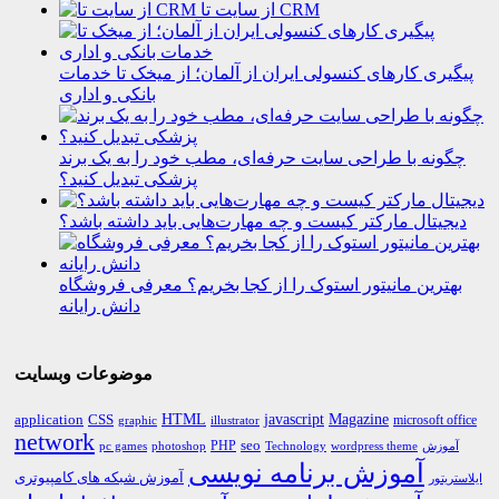
از سایت تا CRM
پیگیری کارهای کنسولی ایران از آلمان؛ از میخک تا خدمات
بانکی و اداری
چگونه با طراحی سایت حرفه‌ای، مطب خود را به یک برند
پزشکی تبدیل کنید؟
دیجیتال مارکتر کیست و چه مهارت‌هایی باید داشته باشد؟
بهترین مانیتور استوک را از کجا بخریم؟ معرفی فروشگاه
دانش رایانه
موضوعات وبسایت
HTML
CSS
javascript
Magazine
application
microsoft office
graphic
illustrator
network
PHP
seo
pc games
photoshop
Technology
آموزش
wordpress theme
آموزش برنامه نویسی
آموزش شبکه های کامپیوتری
ایلاستریتور