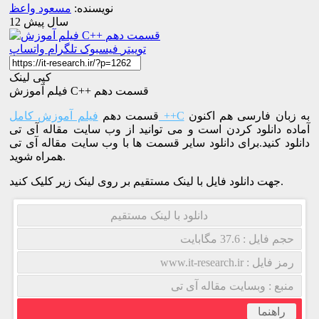
نویسنده:
مسعود واعظ
12 سال پیش
توییتر
فیسبوک
تلگرام
واتساپ
کپی لینک
فیلم آموزش C++ قسمت دهم
به زبان فارسی هم اکنون
فیلم آموزش کامل ++C
قسمت دهم
آماده دانلود کردن است و می توانید از وب سایت مقاله آی تی
دانلود کنید.برای دانلود سایر قسمت ها با وب سایت مقاله آی تی
همراه شوید.
جهت دانلود فایل با لینک مستقیم بر روی لینک زیر کلیک کنید.
دانلود با لینک مستقیم
حجم فایل : 37.6 مگابایت
رمز فایل : www.it-research.ir
منبع : وبسایت مقاله آی تی
راهنما