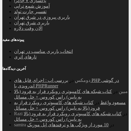
پاکسازی ۷ چاکرا
آموزش شمع تراپی
تفسیر چارت تولد
باربری پیروزی در شرق تهران
باربری شرق تهران
الان وقت دلاره
پیوندهای مفید
انتخاب باربری مناسب در تهران
تارهای اتری
آخرین دیدگاه‌ها
دومکس
در
بررسی اپ : اجرای فایل های PHP در گوشی
اندرویدی با PHPRunner
مبین
در
کتاب شبکه های کامپیوتری رویکرد فراز به فرود (بالا
به پایین) راس کوروس + حل مسائل
مسعود واعظ
در
کتاب شبکه های کامپیوتری رویکرد فراز به
فرود (بالا به پایین) راس کوروس + حل مسائل
در
کتاب شبکه های کامپیوتری رویکرد فراز به فرود (بالا
Razi
به پایین) راس کوروس + حل مسائل
در
10 مورد از ویژگی ها و ترفندهای اپل موزیک
samira