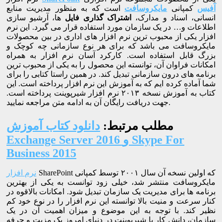
آفیس
کمپانی
مایکروسافت
است که به منظور مدیریت منابع
انسانی، اسناد و مدارک،
اشتراک گذاری فایل
ها، آرشیو سازی
اطلاعات و… در یک سازمان مورد استفاده قرار می گیرد. این نرم
افزار یکی از محبوب ترین نرم افزار های اداری در بین محصولات
مایکروسافت می باشد که برای هر نوع سازمانی چه کوچک و
بزرگ قابل استفاده است. کارکرد آسان نرم افزار به همراه
امکانات فراوان آن، توانسته این محصول را به یکی از محبوب ترین
برنامه های درون سازمانی تبدیل کند. در همین راستا کتابی را برای
شما آماده کرده ایم که به آموزش این نرم افزار پرداخته است. این
کتاب به آموزش نسخه ۲۰۱۳ نرم افزار شیرپوینت پرداخته است.
جهت دریافت رایگان آن به ادامه متن مراجعه نمایید.
مطلب مرتبط:
دانلود کتاب آموزش
Exchange Server 2016 و Skype For
Business 2015
SharePoint که اولین نسخه آن سال ۲۰۰۱ توسط کمپانی
نرم افزار
مایکروسافت منتشر شد، خیلی زود توانست به یکی از بهترین
برنامه ها برای مدیریت یک سازمان تبدیل شود. امکانات بالاقوه در
کنار سرعت و منیت بالا توانسته این نرم افزار را در نوع خود کم
نظیر کند. با توجه به این موضوع و میزان اهمیت آن در یک
سازمان، دانش کار با شیرپوینت در دنیای امروز یک مزیت و حرفه