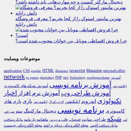
دیجیتال مارکتر کیست و چه مهارت‌هایی باید داشته باشد؟
بهترین مانیتور استوک را از کجا بخریم؟ معرفی فروشگاه
دانش رایانه
چرا فروش اقساطی موبایل بین جوانان محبوب شده است؟
موضوعات وبسایت
HTML
CSS
javascript
Magazine
application
microsoft office
graphic
illustrator
network
PHP
seo
pc games
photoshop
Technology
آموزش
wordpress theme
آموزش برنامه نویسی
آموزش شبکه های کامپیوتری
ایلاستریتور
اخبار
آموزش طراحی وب
آموزش نرم افزار
تکنولوژی
اندروید
بازی
بازی های
اپلیکیشن
اچ تی ام ال
ایلاستریتور
برنامه نویسی
کامپیوتری
دیجیتال مارکتینگ
سئو
سی اس
شبکه
طراحی سایت
فتوشاپ
ماهنامه بازینامه
مایکروسافت
اس
قالب وردپرس
مجله الکترونیکی دنیای تراشه
مجله الکترونیکی چیپست
مایکروسافت آفیس