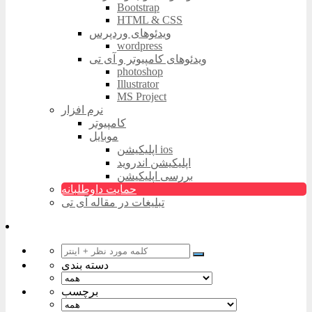
Bootstrap
HTML & CSS
ویدئوهای وردپرس
wordpress
ویدئوهای کامپیوتر و آی تی
photoshop
Illustrator
MS Project
نرم افزار
کامپیوتر
موبایل
اپلیکیشن ios
اپلیکیشن اندروید
بررسی اپلیکیشن
حمایت داوطلبانه
تبلیغات در مقاله آی تی
دسته بندی
برچسب