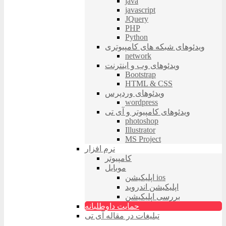
java
javascript
JQuery
PHP
Python
ویدئوهای شبکه های کامپیوتری
network
ویدئوهای وب و اینترنت
Bootstrap
HTML & CSS
ویدئوهای وردپرس
wordpress
ویدئوهای کامپیوتر و آی تی
photoshop
Illustrator
MS Project
نرم افزار
کامپیوتر
موبایل
اپلیکیشن ios
اپلیکیشن اندروید
بررسی اپلیکیشن
حمایت داوطلبانه
تبلیغات در مقاله آی تی