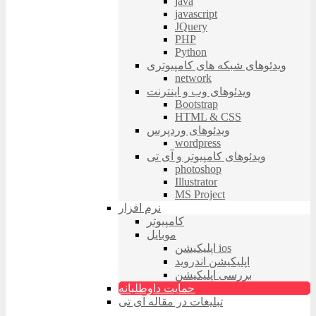
java
javascript
JQuery
PHP
Python
ویدئوهای شبکه های کامپیوتری
network
ویدئوهای وب و اینترنت
Bootstrap
HTML & CSS
ویدئوهای وردپرس
wordpress
ویدئوهای کامپیوتر و آی تی
photoshop
Illustrator
MS Project
نرم افزار
کامپیوتر
موبایل
اپلیکیشن ios
اپلیکیشن اندروید
بررسی اپلیکیشن
حمایت داوطلبانه
تبلیغات در مقاله آی تی