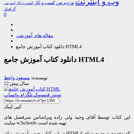
وب و اینترنت
وردپرس
کسب و کار
کسب و کار اینترنتی
گرافیک
0
مقاله های آموزشی
دانلود کتاب آموزش جامع HTML4
دانلود کتاب آموزش جامع HTML4
نویسنده:
مسعود واعظ
12 سال پیش
توییتر
فیسبوک
تلگرام
واتساپ
کپی لینک
این کتاب توسط آقای وجید ولی زاده وبراساس سرفصل های
سایت w3schools تهیه شده است.
در این کتاب ضمن آموزش زبان HTML4 که مقدمه ورود به دنیای