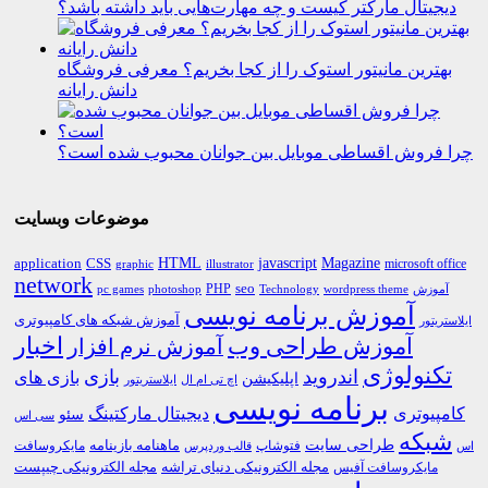
دیجیتال مارکتر کیست و چه مهارت‌هایی باید داشته باشد؟
بهترین مانیتور استوک را از کجا بخریم؟ معرفی فروشگاه
دانش رایانه
چرا فروش اقساطی موبایل بین جوانان محبوب شده است؟
موضوعات وبسایت
HTML
CSS
javascript
Magazine
application
microsoft office
graphic
illustrator
network
PHP
seo
pc games
photoshop
Technology
آموزش
wordpress theme
آموزش برنامه نویسی
آموزش شبکه های کامپیوتری
ایلاستریتور
اخبار
آموزش طراحی وب
آموزش نرم افزار
تکنولوژی
اندروید
بازی
بازی های
اپلیکیشن
اچ تی ام ال
ایلاستریتور
برنامه نویسی
کامپیوتری
دیجیتال مارکتینگ
سئو
سی اس
شبکه
طراحی سایت
فتوشاپ
ماهنامه بازینامه
مایکروسافت
اس
قالب وردپرس
مجله الکترونیکی دنیای تراشه
مجله الکترونیکی چیپست
مایکروسافت آفیس