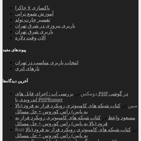
پاکسازی ۷ چاکرا
آموزش شمع تراپی
تفسیر چارت تولد
باربری پیروزی در شرق تهران
باربری شرق تهران
الان وقت دلاره
پیوندهای مفید
انتخاب باربری مناسب در تهران
تارهای اتری
آخرین دیدگاه‌ها
دومکس
در
بررسی اپ : اجرای فایل های PHP در گوشی
اندرویدی با PHPRunner
مبین
در
کتاب شبکه های کامپیوتری رویکرد فراز به فرود (بالا
به پایین) راس کوروس + حل مسائل
مسعود واعظ
در
کتاب شبکه های کامپیوتری رویکرد فراز به
فرود (بالا به پایین) راس کوروس + حل مسائل
در
کتاب شبکه های کامپیوتری رویکرد فراز به فرود (بالا
Razi
به پایین) راس کوروس + حل مسائل