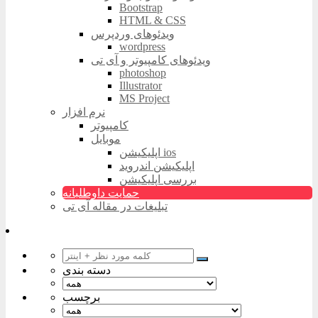
Bootstrap
HTML & CSS
ویدئوهای وردپرس
wordpress
ویدئوهای کامپیوتر و آی تی
photoshop
Illustrator
MS Project
نرم افزار
کامپیوتر
موبایل
اپلیکیشن ios
اپلیکیشن اندروید
بررسی اپلیکیشن
حمایت داوطلبانه
تبلیغات در مقاله آی تی
دسته بندی
برچسب