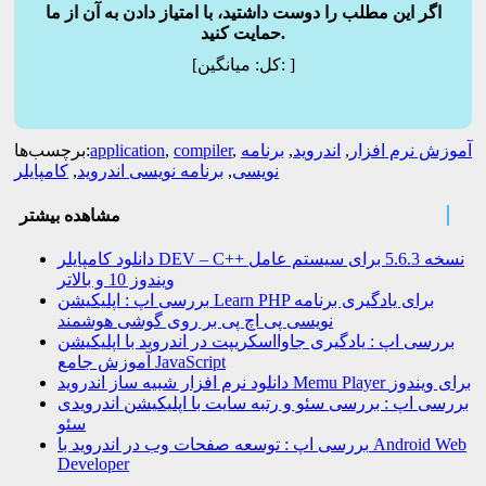
اگر این مطلب را دوست داشتید، با امتیاز دادن به آن از ما
حمایت کنید.
]
میانگین:
[کل:
آموزش نرم افزار
,
اندروید
,
برنامه
,
compiler
,
application
برچسب‌ها:
نویسی
,
برنامه نویسی اندروید
,
کامپایلر
مشاهده بیشتر
دانلود کامپایلر DEV – C++ نسخه 5.6.3 برای سیستم عامل
ویندوز 10 و بالاتر
بررسی اپ : اپلیکیشن Learn PHP برای یادگیری برنامه
نویسی پی اچ پی بر روی گوشی هوشمند
بررسی اپ : یادگیری جاوااسکریپت در اندروید با اپلیکیشن
آموزش جامع JavaScript
دانلود نرم افزار شبیه ساز اندروید Memu Player برای ویندوز
بررسی اپ : بررسی سئو و رتبه سایت با اپلیکیشن اندرویدی
سئو
بررسی اپ : توسعه صفحات وب در اندروید با Android Web
Developer