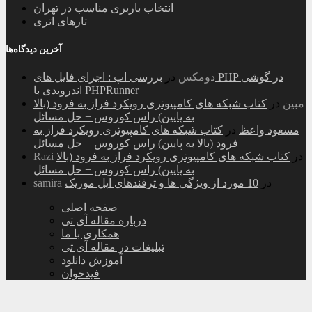
انتخاب باربری مناسب در تهران
تارهای اتری
آخرین دیدگاه‌ها
دومکس
در
بررسی اپ : اجرای فایل های PHP در گوشی
اندرویدی با PHPRunner
مبین
در
کتاب شبکه های کامپیوتری رویکرد فراز به فرود (بالا
به پایین) راس کوروس + حل مسائل
مسعود واعظ
در
کتاب شبکه های کامپیوتری رویکرد فراز به
فرود (بالا به پایین) راس کوروس + حل مسائل
در
کتاب شبکه های کامپیوتری رویکرد فراز به فرود (بالا
Razi
به پایین) راس کوروس + حل مسائل
در
10 مورد از ویژگی ها و ترفندهای اپل موزیک
samira
صفحه اصلی
درباره مقاله آی تی
همکاری با ما
تبلیغات در مقاله آی تی
آموزش دانلود
فیدخوان