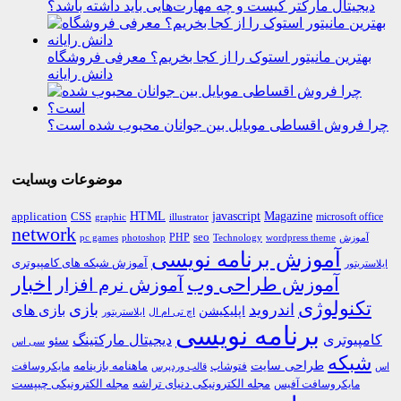
دیجیتال مارکتر کیست و چه مهارت‌هایی باید داشته باشد؟
بهترین مانیتور استوک را از کجا بخریم؟ معرفی فروشگاه
دانش رایانه
چرا فروش اقساطی موبایل بین جوانان محبوب شده است؟
موضوعات وبسایت
HTML
CSS
javascript
Magazine
application
microsoft office
graphic
illustrator
network
PHP
seo
pc games
photoshop
Technology
آموزش
wordpress theme
آموزش برنامه نویسی
آموزش شبکه های کامپیوتری
ایلاستریتور
اخبار
آموزش طراحی وب
آموزش نرم افزار
تکنولوژی
اندروید
بازی
بازی های
اپلیکیشن
اچ تی ام ال
ایلاستریتور
برنامه نویسی
کامپیوتری
دیجیتال مارکتینگ
سئو
سی اس
شبکه
طراحی سایت
فتوشاپ
ماهنامه بازینامه
مایکروسافت
اس
قالب وردپرس
مجله الکترونیکی دنیای تراشه
مجله الکترونیکی چیپست
مایکروسافت آفیس