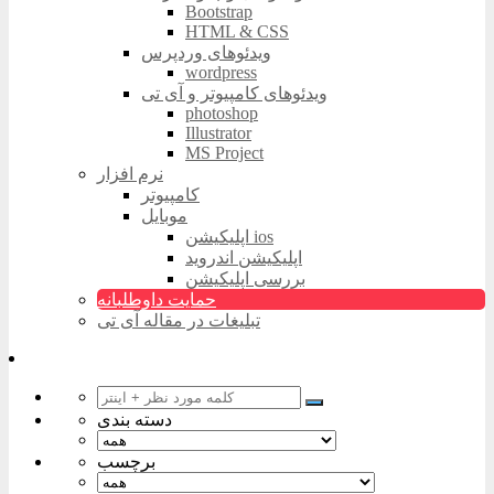
Bootstrap
HTML & CSS
ویدئوهای وردپرس
wordpress
ویدئوهای کامپیوتر و آی تی
photoshop
Illustrator
MS Project
نرم افزار
کامپیوتر
موبایل
اپلیکیشن ios
اپلیکیشن اندروید
بررسی اپلیکیشن
حمایت داوطلبانه
تبلیغات در مقاله آی تی
دسته بندی
برچسب