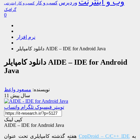
وب و اینترنت
وردپرس
کسب و کار
کسب و کار اینترنتی
گرافیک
0
نرم افزار
دانلود کامپایلر AIDE – IDE for Android Java
دانلود کامپایلر AIDE – IDE for Android
Java
نویسنده:
مسعود واعظ
11 سال پیش
توییتر
فیسبوک
تلگرام
واتساپ
کپی لینک
AIDE – IDE for Android Java
به
CppDroid – C/C++ IDE
هفته گذشته کامپایلری تحت عنوان