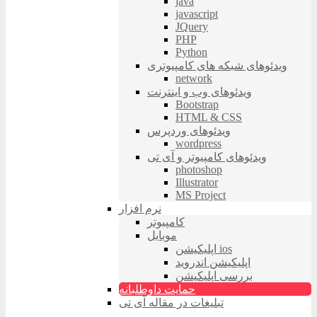
java
javascript
JQuery
PHP
Python
ویدئوهای شبکه های کامپیوتری
network
ویدئوهای وب و اینترنت
Bootstrap
HTML & CSS
ویدئوهای وردپرس
wordpress
ویدئوهای کامپیوتر و آی تی
photoshop
Illustrator
MS Project
نرم افزار
کامپیوتر
موبایل
اپلیکیشن ios
اپلیکیشن اندروید
بررسی اپلیکیشن
حمایت داوطلبانه
تبلیغات در مقاله آی تی