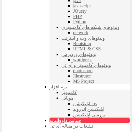
java
javascript
JQuery
PHP
Python
ویدئوهای شبکه های کامپیوتری
network
ویدئوهای وب و اینترنت
Bootstrap
HTML & CSS
ویدئوهای وردپرس
wordpress
ویدئوهای کامپیوتر و آی تی
photoshop
Illustrator
MS Project
نرم افزار
کامپیوتر
موبایل
اپلیکیشن ios
اپلیکیشن اندروید
بررسی اپلیکیشن
حمایت داوطلبانه
تبلیغات در مقاله آی تی