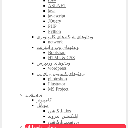
C++
ASP.NET
java
javascript
JQuery
PHP
Python
ویدئوهای شبکه های کامپیوتری
network
ویدئوهای وب و اینترنت
Bootstrap
HTML & CSS
ویدئوهای وردپرس
wordpress
ویدئوهای کامپیوتر و آی تی
photoshop
Illustrator
MS Project
نرم افزار
کامپیوتر
موبایل
اپلیکیشن ios
اپلیکیشن اندروید
بررسی اپلیکیشن
حمایت داوطلبانه