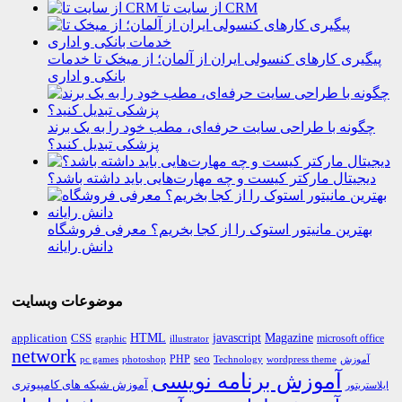
از سایت تا CRM
پیگیری کارهای کنسولی ایران از آلمان؛ از میخک تا خدمات
بانکی و اداری
چگونه با طراحی سایت حرفه‌ای، مطب خود را به یک برند
پزشکی تبدیل کنید؟
دیجیتال مارکتر کیست و چه مهارت‌هایی باید داشته باشد؟
بهترین مانیتور استوک را از کجا بخریم؟ معرفی فروشگاه
دانش رایانه
موضوعات وبسایت
HTML
CSS
javascript
Magazine
application
microsoft office
graphic
illustrator
network
PHP
seo
pc games
photoshop
Technology
آموزش
wordpress theme
آموزش برنامه نویسی
آموزش شبکه های کامپیوتری
ایلاستریتور