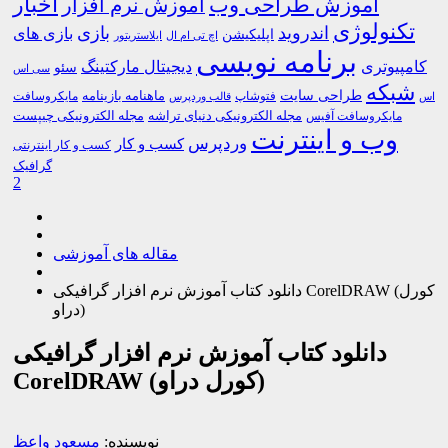
اخبار
آموزش طراحی وب
آموزش نرم افزار
تکنولوژی
اندروید
بازی
بازی های
اپلیکیشن
اچ تی ام ال
ایلاستریتور
برنامه نویسی
کامپیوتری
دیجیتال مارکتینگ
سئو
سی اس
شبکه
طراحی سایت
فتوشاپ
ماهنامه بازینامه
مایکروسافت
اس
قالب وردپرس
مجله الکترونیکی دنیای تراشه
مجله الکترونیکی چیپست
مایکروسافت آفیس
وب و اینترنت
وردپرس
کسب و کار
کسب و کار اینترنتی
گرافیک
2
مقاله های آموزشی
دانلود کتاب آموزش نرم افزار گرافیکی CorelDRAW (کورل
دراو)
دانلود کتاب آموزش نرم افزار گرافیکی
CorelDRAW (کورل دراو)
نویسنده:
مسعود واعظ