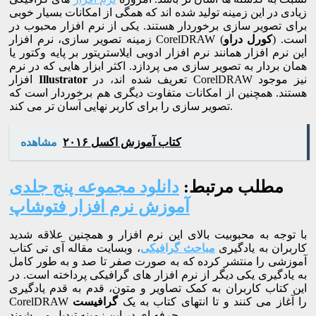
زیادی در این زمینه تولید شده اند که همگی از امکانات بسیار خوبی
برای تصویر سازی برخوردار هستند. یکی از نرم افزار محبوب در
) است.
کورل دراو
زمینه تصویر سازی، نرم افزار CorelDRAW (
این نرم افزار همانند نرم افزار ادوبی ایلاستریتور بر پایه وکتور یا
همان بردار به تصویر سازی می پردازد. اکثر ابزار هایی که در نرم
تعریف شده اند، در CorelDRAW نیز موجود
Illustrator
افزار
هستند. همچنین از امکانات متفاوت دیگری هم برخوردار است که
تصویر سازی را برای کاربر نهایی آسان تر می کند.
کتاب آموزش اکسل ۲۰۱۶
مشاهده
مطلب مرتبط:
دانلود مجموعه پنج جلدی
آموزش نرم افزار فتوشاپ
با توجه به محبوبیت بالای این نرم افزار و همچنین علاقه شدید
کاربران به یادگیری
مباحث گرافیکی
، وبسایت مقاله آی تی کتاب
آموزشی را منتشر کرده که به صورت صفر تا صد و به طور کامل
به یادگیری یکی دیگر از نرم افزار های گرافیکی پرداخته است. در
این کتاب کاربران به کمک تصاویر و متون، قدم به قدم یادگیری
CorelDRAW را آغاز می کنند و تا انتهای کتاب به یک
گرافیست
حرفه ای در این زمینه تبدیل می شوند.