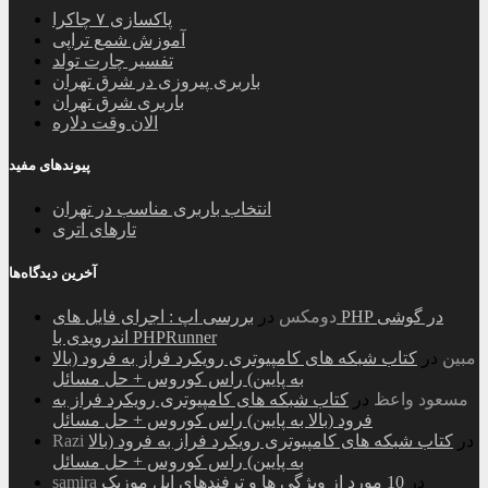
پاکسازی ۷ چاکرا
آموزش شمع تراپی
تفسیر چارت تولد
باربری پیروزی در شرق تهران
باربری شرق تهران
الان وقت دلاره
پیوندهای مفید
انتخاب باربری مناسب در تهران
تارهای اتری
آخرین دیدگاه‌ها
دومکس
در
بررسی اپ : اجرای فایل های PHP در گوشی
اندرویدی با PHPRunner
مبین
در
کتاب شبکه های کامپیوتری رویکرد فراز به فرود (بالا
به پایین) راس کوروس + حل مسائل
مسعود واعظ
در
کتاب شبکه های کامپیوتری رویکرد فراز به
فرود (بالا به پایین) راس کوروس + حل مسائل
در
کتاب شبکه های کامپیوتری رویکرد فراز به فرود (بالا
Razi
به پایین) راس کوروس + حل مسائل
در
10 مورد از ویژگی ها و ترفندهای اپل موزیک
samira