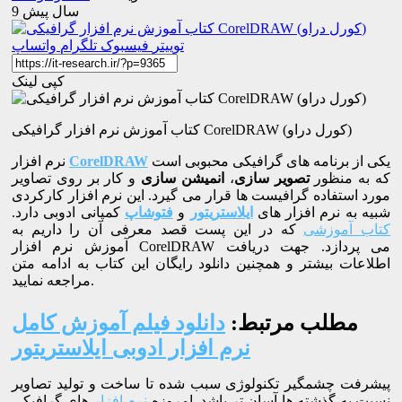
9 سال پیش
توییتر
فیسبوک
تلگرام
واتساپ
کپی لینک
کتاب آموزش نرم افزار گرافیکی CorelDRAW (کورل دراو)
یکی از برنامه های گرافیکی محبوبی است
CorelDRAW
نرم افزار
که به منظور
تصویر سازی
،
انمیشن سازی
و کار بر روی تصاویر
مورد استفاده گرافیست ها قرار می گیرد. این نرم افزار کارکردی
شبیه به نرم افزار های
ایلاستریتور
و
فتوشاپ
کمپانی ادوبی دارد.
کتاب آموزشی
که در این پست قصد معرفی آن را داریم به
آموزش نرم افزار CorelDRAW می پردازد. جهت دریافت
اطلاعات بیشتر و همچنین دانلود رایگان این کتاب به ادامه متن
مراجعه نمایید.
مطلب مرتبط:
دانلود فیلم آموزش کامل
نرم افزار ادوبی ایلاستریتور
پیشرفت چشمگیر تکنولوژی سبب شده تا ساخت و تولید تصاویر
نسبت به گذشته ها آسان تر باشد. امروزه
نرم افزار
های گرافیکی