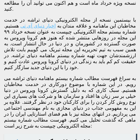
نسخه ویژه خرداد ماه است و هم اکنون می توانید آن را مطالعه
کنید.
با بیستمین نسخه از مجله الکترونیکی دنیای تراشه در خدمت
مخاطبان این ماهنامه و علاقه مندان به
اخبار دنیای آی تی
هستیم.
شماره بیستم مجله الکترونیکی چیپست به عنوان نسخه خرداد ۹۹
این مجله در روزهایی منتشر شده که هنوز هم کرونا ویروس به
صورت گسترده در کشورمان و در دنیا در حال انتشار است. به
همین سبب به تیم تحریریه این مجله تبریک می گوییم بابت تلاش
ارزشمندشان جهت تهیه شماره بیستم ماهنامه دنیای تراشه. در
حقیقت کم کم باید به زندگی در دنیای کرونا ویروس عادت کنیم و
خود را با این دنیای جدید سازگار کنیم.
به سراغ فهرست مطالب شماره بیستم ماهنامه دنیای تراشه می
رویم. در این شماره با موضوع دورکاری در خدمت مخاطبان
هستیم. سبک کاری که به دلیل گسترش کرونا ویروس در دنیا
خیلی بر سر زبان ها افتاد و سازمان ها و شرکت های بسیاری این
نوع روش کار کردن را برای کارکنان خود در نظر گرفتند. علاوه بر
این به مفهومی جذاب در دنیای مجازی به نام مهندسی اجتماعی
می پردازیم. در انتهای مجله نیز با هم فضای استارتاپی ایران را در
ماهی که گذشت تحلیل می کنیم. فهرست مطالب شماره بیستم
مجله الکترونیکی چیپست به شرح زیر است: