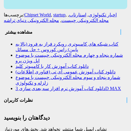
اخبار تکنولوژی
,
استارتاپ
,
,
startup
,
Chipset World
برچسب‌ها:
مجله الکترونیکی چیپست
,
مجله الکترونیکی دنیای تراشه
مشاهده بیشتر
کتاب شبکه های کامپیوتری رویکرد فراز به فرود (بالا به
پایین) راس کوروس + حل مسائل
شماره پنجاه و چهارم مجله الکترونیکی چیپست با موضوع
اپل ویژن پرو
دانلود کتاب آموزش کار با کامپیوتر کلید
دانلود کتاب آموزش عمومی آی تی (فناوری اطلاعات)
شماره پنجاه و سوم مجله الکترونیکی چیپست با موضوع
زلزله و تکنولوژی
دانلود کتاب آموزش نرم افزار سه بعدی سازی 3D MAX
نظرات کاربران
دیدگاهتان را بنویسید
نشانی ایمیل شما منتشر نخواهد شد.
بخش‌های موردنیاز