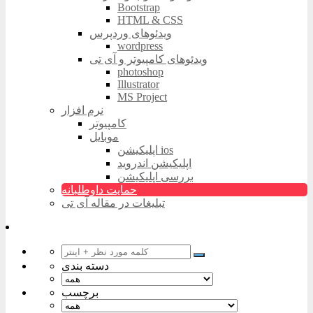
Bootstrap
HTML & CSS
ویدئوهای وردپرس
wordpress
ویدئوهای کامپیوتر و آی تی
photoshop
Illustrator
MS Project
نرم افزار
کامپیوتر
موبایل
اپلیکیشن ios
اپلیکیشن اندروید
بررسی اپلیکیشن
حمایت داوطلبانه
تبلیغات در مقاله آی تی
دسته بندی
برچسب