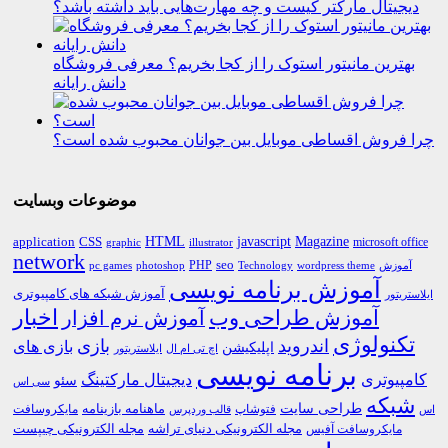
دیجیتال مارکتر کیست و چه مهارت‌هایی باید داشته باشد؟
بهترین مانیتور استوک را از کجا بخریم؟ معرفی فروشگاه
دانش رایانه
چرا فروش اقساطی موبایل بین جوانان محبوب شده است؟
موضوعات وبسایت
HTML
CSS
javascript
Magazine
application
microsoft office
graphic
illustrator
network
PHP
seo
pc games
photoshop
Technology
آموزش
wordpress theme
آموزش برنامه نویسی
آموزش شبکه های کامپیوتری
ایلاستریتور
اخبار
آموزش طراحی وب
آموزش نرم افزار
تکنولوژی
اندروید
بازی
بازی های
اپلیکیشن
اچ تی ام ال
ایلاستریتور
برنامه نویسی
کامپیوتری
دیجیتال مارکتینگ
سئو
سی اس
شبکه
طراحی سایت
فتوشاپ
ماهنامه بازینامه
مایکروسافت
اس
قالب وردپرس
مجله الکترونیکی دنیای تراشه
مجله الکترونیکی چیپست
مایکروسافت آفیس