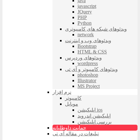
java
javascript
JQuery
PHP
Python
ویدئوهای شبکه های کامپیوتری
network
ویدئوهای وب و اینترنت
Bootstrap
HTML & CSS
ویدئوهای وردپرس
wordpress
ویدئوهای کامپیوتر و آی تی
photoshop
Illustrator
MS Project
نرم افزار
کامپیوتر
موبایل
اپلیکیشن ios
اپلیکیشن اندروید
بررسی اپلیکیشن
حمایت داوطلبانه
تبلیغات در مقاله آی تی