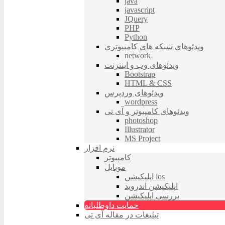
java
javascript
JQuery
PHP
Python
ویدئوهای شبکه های کامپیوتری
network
ویدئوهای وب و اینترنت
Bootstrap
HTML & CSS
ویدئوهای وردپرس
wordpress
ویدئوهای کامپیوتر و آی تی
photoshop
Illustrator
MS Project
نرم افزار
کامپیوتر
موبایل
اپلیکیشن ios
اپلیکیشن اندروید
بررسی اپلیکیشن
حمایت داوطلبانه
تبلیغات در مقاله آی تی