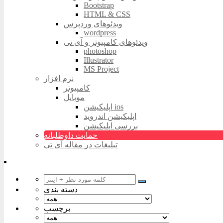
Bootstrap
HTML & CSS
ویدئوهای وردپرس
wordpress
ویدئوهای کامپیوتر و آی تی
photoshop
Illustrator
MS Project
نرم افزار
کامپیوتر
موبایل
اپلیکیشن ios
اپلیکیشن اندروید
بررسی اپلیکیشن
حمایت داوطلبانه
تبلیغات در مقاله آی تی
دسته بندی
برچسب