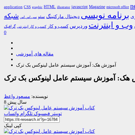
n
HTML
CSS
javascript
Magazine
application
microsoft office
graphic
illustrator
برنامه نویسی
شبکه
ری
دیجیتال مارکتینگ
سئو
سی اس اس
وب و اینترنت
وردپرس
کسب و کار
گرافیک
کسب و کار اینترنتی
0
مقاله های آموزشی
آموزش هک: آموزش سیستم عامل لینوکس بک ترک
 هک: آموزش سیستم عامل لینوکس بک ترک
نویسنده:
مسعود واعظ
8 سال پیش
توییتر
فیسبوک
تلگرام
واتساپ
کپی لینک