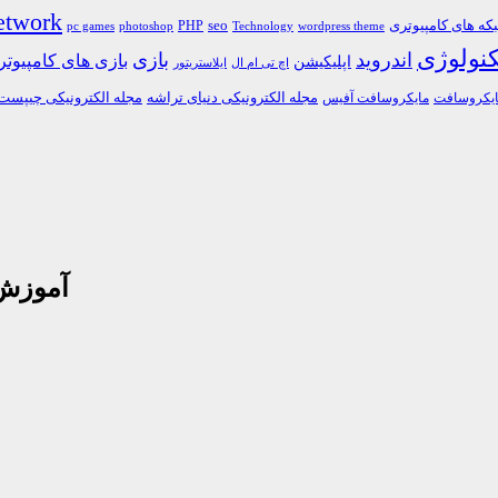
etwork
ه های کامپیوتری
PHP
seo
pc games
photoshop
Technology
wordpress theme
کنولوژی
اندروید
بازی
بازی های کامپیوت
اپلیکیشن
اچ تی ام ال
ایلاستریتور
مجله الکترونیکی دنیای تراشه
مجله الکترونیکی چیپست
یکروسافت
مایکروسافت آفیس
آموزش