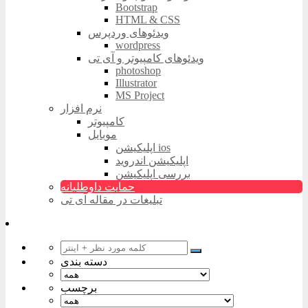
Bootstrap
HTML & CSS
ویدئوهای وردپرس
wordpress
ویدئوهای کامپیوتر و آی تی
photoshop
Illustrator
MS Project
نرم افزار
کامپیوتر
موبایل
اپلیکیشن ios
اپلیکیشن اندروید
بررسی اپلیکیشن
حمایت داوطلبانه
تبلیغات در مقاله آی تی
دسته بندی
برچسب