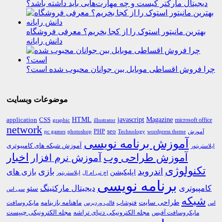
دیجیتال مارکتر کیست و چه مهارت‌هایی باید داشته باشد؟
بهترین مانیتور استوک را از کجا بخریم؟ معرفی فروشگاه
دانش رایانه
چرا فروش اقساطی موبایل بین جوانان محبوب شده است؟
موضوعات وبسایت
HTML
CSS
javascript
Magazine
application
microsoft office
graphic
illustrator
network
PHP
seo
pc games
photoshop
Technology
آموزش
wordpress theme
آموزش برنامه نویسی
آموزش شبکه های کامپیوتری
ایلاستریتور
اخبار
آموزش طراحی وب
آموزش نرم افزار
تکنولوژی
اندروید
بازی
بازی های
اپلیکیشن
اچ تی ام ال
ایلاستریتور
برنامه نویسی
کامپیوتری
دیجیتال مارکتینگ
سئو
سی اس
شبکه
طراحی سایت
فتوشاپ
ماهنامه بازینامه
مایکروسافت
اس
قالب وردپرس
مجله الکترونیکی دنیای تراشه
مجله الکترونیکی چیپست
مایکروسافت آفیس