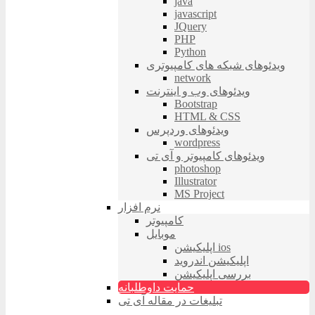
java
javascript
JQuery
PHP
Python
ویدئوهای شبکه های کامپیوتری
network
ویدئوهای وب و اینترنت
Bootstrap
HTML & CSS
ویدئوهای وردپرس
wordpress
ویدئوهای کامپیوتر و آی تی
photoshop
Illustrator
MS Project
نرم افزار
کامپیوتر
موبایل
اپلیکیشن ios
اپلیکیشن اندروید
بررسی اپلیکیشن
حمایت داوطلبانه
تبلیغات در مقاله آی تی