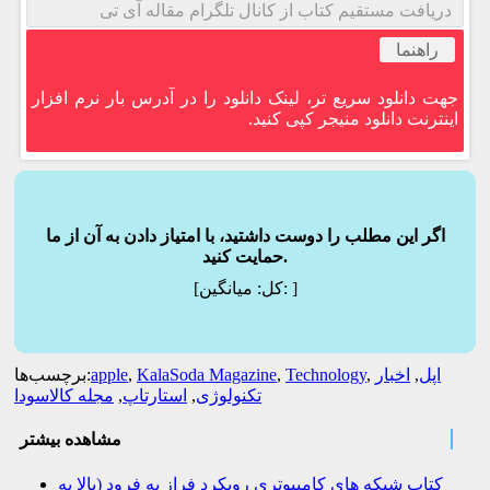
دریافت مستقیم کتاب از کانال تلگرام مقاله آی تی
راهنما
جهت دانلود سریع تر، لینک دانلود را در آدرس بار نرم افزار
اینترنت دانلود منیجر کپی کنید.
اگر این مطلب را دوست داشتید، با امتیاز دادن به آن از ما
حمایت کنید.
]
میانگین:
[کل:
اپل
,
اخبار
,
Technology
,
KalaSoda Magazine
,
apple
برچسب‌ها:
تکنولوژی
,
استارتاپ
,
مجله کالاسودا
مشاهده بیشتر
کتاب شبکه های کامپیوتری رویکرد فراز به فرود (بالا به