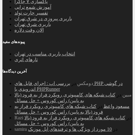
پاکسازی ۷ چاکرا
آموزش شمع تراپی
تفسیر چارت تولد
باربری پیروزی در شرق تهران
باربری شرق تهران
الان وقت دلاره
پیوندهای مفید
انتخاب باربری مناسب در تهران
تارهای اتری
آخرین دیدگاه‌ها
دومکس
در
بررسی اپ : اجرای فایل های PHP در گوشی
اندرویدی با PHPRunner
مبین
در
کتاب شبکه های کامپیوتری رویکرد فراز به فرود (بالا
به پایین) راس کوروس + حل مسائل
مسعود واعظ
در
کتاب شبکه های کامپیوتری رویکرد فراز به
فرود (بالا به پایین) راس کوروس + حل مسائل
در
کتاب شبکه های کامپیوتری رویکرد فراز به فرود (بالا
Razi
به پایین) راس کوروس + حل مسائل
در
10 مورد از ویژگی ها و ترفندهای اپل موزیک
samira