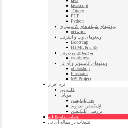
java
javascript
JQuery
PHP
Python
ویدئوهای شبکه های کامپیوتری
network
ویدئوهای وب و اینترنت
Bootstrap
HTML & CSS
ویدئوهای وردپرس
wordpress
ویدئوهای کامپیوتر و آی تی
photoshop
Illustrator
MS Project
نرم افزار
کامپیوتر
موبایل
اپلیکیشن ios
اپلیکیشن اندروید
بررسی اپلیکیشن
حمایت داوطلبانه
تبلیغات در مقاله آی تی