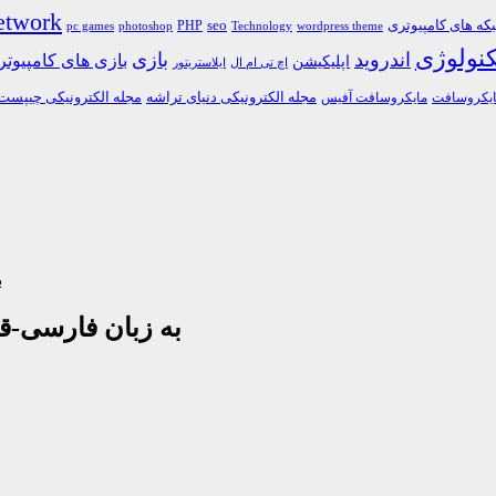
etwork
ه های کامپیوتری
PHP
seo
pc games
photoshop
Technology
wordpress theme
کنولوژی
اندروید
بازی
بازی های کامپیوت
اپلیکیشن
اچ تی ام ال
ایلاستریتور
مجله الکترونیکی دنیای تراشه
مجله الکترونیکی چیپست
یکروسافت
مایکروسافت آفیس
د
دانلود فیلم آموزش کامل ++C به