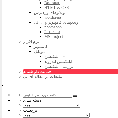
Bootstrap
HTML & CSS
ویدئوهای وردپرس
wordpress
ویدئوهای کامپیوتر و آی تی
photoshop
Illustrator
MS Project
نرم افزار
کامپیوتر
موبایل
اپلیکیشن ios
اپلیکیشن اندروید
بررسی اپلیکیشن
حمایت داوطلبانه
تبلیغات در مقاله آی تی
دسته بندی
برچسب