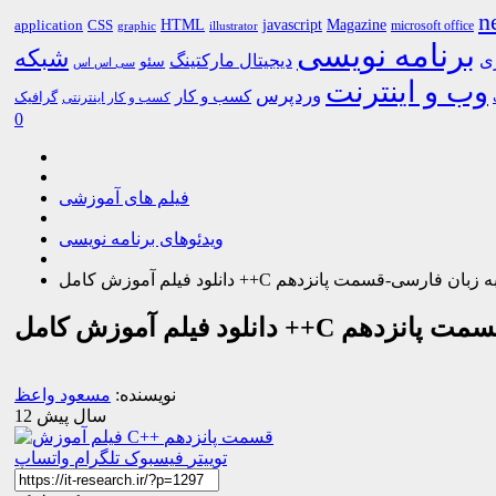
n
HTML
CSS
javascript
Magazine
application
microsoft office
graphic
illustrator
برنامه نویسی
شبکه
ری
دیجیتال مارکتینگ
سئو
سی اس اس
وب و اینترنت
وردپرس
کسب و کار
گرافیک
کسب و کار اینترنتی
0
فیلم های آموزشی
ویدئوهای برنامه نویسی
انلود فیلم آموزش کامل ++C به زبان فارسی-قسمت پانزدهم
 زبان فارسی-قسمت پانزدهم
نویسنده:
مسعود واعظ
12 سال پیش
توییتر
فیسبوک
تلگرام
واتساپ