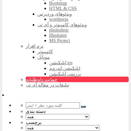
Bootstrap
HTML & CSS
ویدئوهای وردپرس
wordpress
ویدئوهای کامپیوتر و آی تی
photoshop
Illustrator
MS Project
نرم افزار
کامپیوتر
موبایل
اپلیکیشن ios
اپلیکیشن اندروید
بررسی اپلیکیشن
حمایت داوطلبانه
تبلیغات در مقاله آی تی
دسته بندی
برچسب