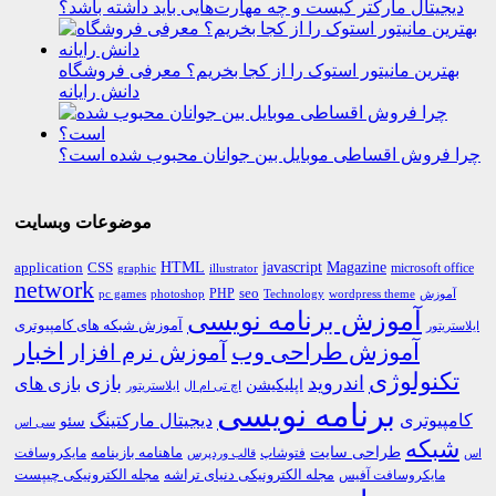
دیجیتال مارکتر کیست و چه مهارت‌هایی باید داشته باشد؟
بهترین مانیتور استوک را از کجا بخریم؟ معرفی فروشگاه
دانش رایانه
چرا فروش اقساطی موبایل بین جوانان محبوب شده است؟
موضوعات وبسایت
HTML
CSS
javascript
Magazine
application
microsoft office
graphic
illustrator
network
PHP
seo
pc games
photoshop
Technology
آموزش
wordpress theme
آموزش برنامه نویسی
آموزش شبکه های کامپیوتری
ایلاستریتور
اخبار
آموزش طراحی وب
آموزش نرم افزار
تکنولوژی
اندروید
بازی
بازی های
اپلیکیشن
اچ تی ام ال
ایلاستریتور
برنامه نویسی
کامپیوتری
دیجیتال مارکتینگ
سئو
سی اس
شبکه
طراحی سایت
فتوشاپ
ماهنامه بازینامه
مایکروسافت
اس
قالب وردپرس
مجله الکترونیکی دنیای تراشه
مجله الکترونیکی چیپست
مایکروسافت آفیس