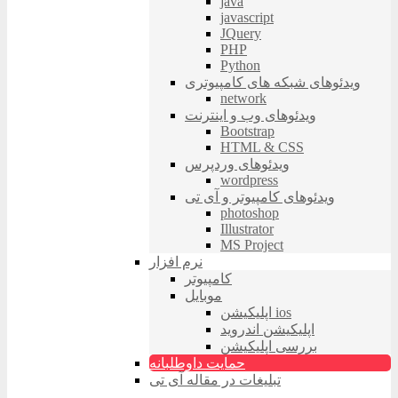
java
javascript
JQuery
PHP
Python
ویدئوهای شبکه های کامپیوتری
network
ویدئوهای وب و اینترنت
Bootstrap
HTML & CSS
ویدئوهای وردپرس
wordpress
ویدئوهای کامپیوتر و آی تی
photoshop
Illustrator
MS Project
نرم افزار
کامپیوتر
موبایل
اپلیکیشن ios
اپلیکیشن اندروید
بررسی اپلیکیشن
حمایت داوطلبانه
تبلیغات در مقاله آی تی