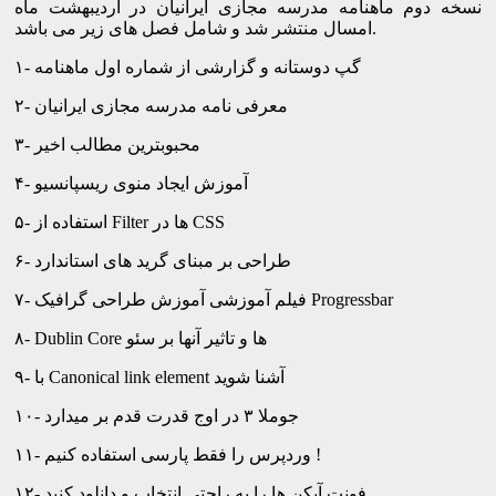
نسخه دوم ماهنامه مدرسه مجازی ایرانیان در اردیبهشت ماه
امسال منتشر شد و شامل فصل های زیر می باشد.
۱- گپ دوستانه و گزارشی از شماره اول ماهنامه
۲- معرفی نامه مدرسه مجازی ایرانیان
۳- محبوبترین مطالب اخیر
۴- آموزش ایجاد منوی ریسپانسیو
۵- استفاده از Filter ها در CSS
۶- طراحی بر مبنای گرید های استاندارد
۷- فیلم آموزشی آموزش طراحی گرافیک Progressbar
۸- Dublin Core ها و تاثیر آنها بر سئو
۹- با Canonical link element آشنا شوید
۱۰- جوملا ۳ در اوج قدرت قدم بر میدارد
۱۱- وردپرس را فقط پارسی استفاده کنیم !
۱۲- فونت آیکن ها را به راحتی انتخاب و دانلود کنید