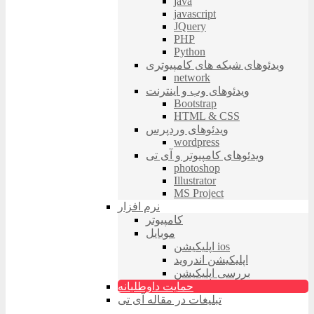
java
javascript
JQuery
PHP
Python
ویدئوهای شبکه های کامپیوتری
network
ویدئوهای وب و اینترنت
Bootstrap
HTML & CSS
ویدئوهای وردپرس
wordpress
ویدئوهای کامپیوتر و آی تی
photoshop
Illustrator
MS Project
نرم افزار
کامپیوتر
موبایل
اپلیکیشن ios
اپلیکیشن اندروید
بررسی اپلیکیشن
حمایت داوطلبانه
تبلیغات در مقاله آی تی