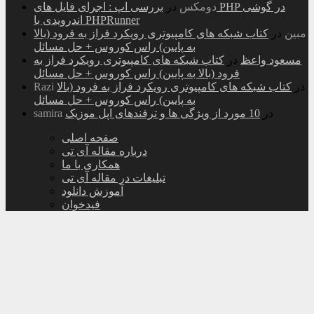
دومکس
در
بررسی اپ : اجرای فایل های PHP در گوشی
اندرویدی با PHPRunner
مبین
در
کتاب شبکه های کامپیوتری رویکرد فراز به فرود (بالا
به پایین) راس کوروس + حل مسائل
مسعود واعظ
در
کتاب شبکه های کامپیوتری رویکرد فراز به
فرود (بالا به پایین) راس کوروس + حل مسائل
در
کتاب شبکه های کامپیوتری رویکرد فراز به فرود (بالا
Razi
به پایین) راس کوروس + حل مسائل
در
10 مورد از ویژگی ها و ترفندهای اپل موزیک
samira
صفحه اصلی
درباره مقاله آی تی
همکاری با ما
تبلیغات در مقاله آی تی
آموزش دانلود
فیدخوان