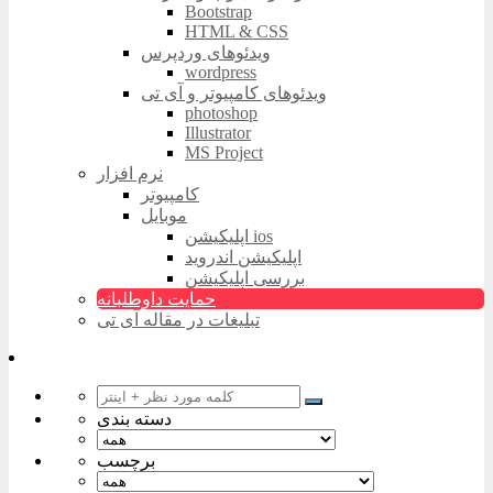
Bootstrap
HTML & CSS
ویدئوهای وردپرس
wordpress
ویدئوهای کامپیوتر و آی تی
photoshop
Illustrator
MS Project
نرم افزار
کامپیوتر
موبایل
اپلیکیشن ios
اپلیکیشن اندروید
بررسی اپلیکیشن
حمایت داوطلبانه
تبلیغات در مقاله آی تی
دسته بندی
برچسب