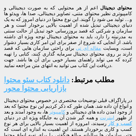
محتوای دیجیتال
اعم از هر محتوایی که به صورت دیجیتالی و
کامپیوتری نظیر محتوای متنی، تصاویر دیجیتالی، صدا ها، ویدئو ها
و… تولید می شود را گویند. این نوع محتوا در دنیای امروز که به یک
دنیای دیجیتالی تبدیل شده از اهمیت بالایی برخودار است و هر
سازمان و شرکتی که قصد بروزرسانی خود تبدیل از حالت سنتی
به مدرنیته را دارد، باید به محتوای دیجیتال توجه ویژه ای داشته
باشد. از آنجایی که شروع از صفر برای این امر کاری بسیار دشوار
است، وبسایت
مقاله آی تی
برای راحتی سازمان هایی که قصد
دارند بر روی محتوای دیجیتال سرمایه گذاری کنند، کتابی را تهیه
کرده که می تواند راهنمای بسیار خوبی برای آن ها باشد. جهت
دریافت این کتاب می توانید به انتهای متن مراجعه نمایید.
مطلب مرتبط:
دانلود کتاب سئو محتوا
بازاریابی محتوا محور
در پاراگراف قبلی توضیحات مختصری در خصوص محتوای دیجیتال
و انواع آن داده شد. همان طور که ذکر کردیم این نوع محتوا که بعد
از وجود آمدن داده های دیجیتالی و
کامپیوتر
ها، به وجود آمدند و بعد
از ظهور
اینترنت
و همه گیر شدن آن به جایگاه ویژه ای در دنیای
کسب و کار
رسیدند، امروزه از اهمیت بسیار بالایی برای هر نوع
کسب و کاری برخوردار هستند. این اهمیت به اندازه ای است که
حتی سازمان ها سالیانه مبالغ هنگفتی را برای تهیه انواع محتوا