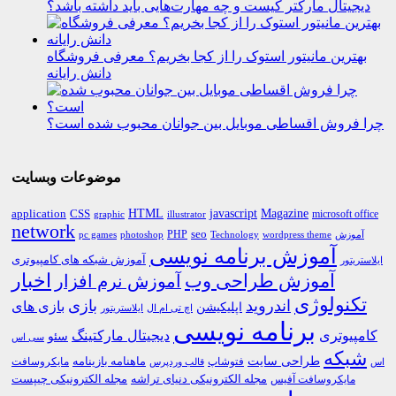
دیجیتال مارکتر کیست و چه مهارت‌هایی باید داشته باشد؟
بهترین مانیتور استوک را از کجا بخریم؟ معرفی فروشگاه
دانش رایانه
چرا فروش اقساطی موبایل بین جوانان محبوب شده است؟
موضوعات وبسایت
HTML
CSS
javascript
Magazine
application
microsoft office
graphic
illustrator
network
PHP
seo
pc games
photoshop
Technology
آموزش
wordpress theme
آموزش برنامه نویسی
آموزش شبکه های کامپیوتری
ایلاستریتور
اخبار
آموزش طراحی وب
آموزش نرم افزار
تکنولوژی
اندروید
بازی
بازی های
اپلیکیشن
اچ تی ام ال
ایلاستریتور
برنامه نویسی
کامپیوتری
دیجیتال مارکتینگ
سئو
سی اس
شبکه
طراحی سایت
فتوشاپ
ماهنامه بازینامه
مایکروسافت
اس
قالب وردپرس
مجله الکترونیکی دنیای تراشه
مجله الکترونیکی چیپست
مایکروسافت آفیس