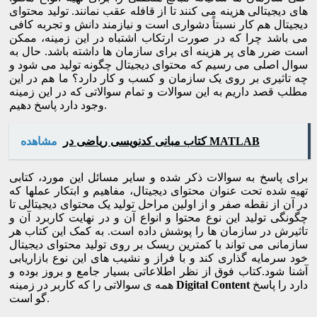
های دیجیتالی هزینه می کنند تا از قافله عقب نمانند. تولید محتوای
دیجیتال هم کار نسبتاً دشواری است و نیازمند دانش و تجربه کافی
می باشد چرا که در صورت ارتکاب اشتباه در این زمینه، ممکن
است ضرر های پر هزینه ای برای سازمان ها داشته باشد. حال به
سوال اصلی می رسیم که محتوای دیجیتال چگونه تولید می شود و
چه تاثیری بر روی یک سازمان و کسب و کار دارد؟ ما هم در این
مطلب قصد داریم به این سوالات و تمام سوالاتی که در این زمینه
وجود دارد پاسخ دهیم.
کتاب مبانی کدنویسی ریاضی در MATLAB
مشاهده
برای پاسخ به سوالات ذکر شده و سایر مسائل این مورد، کتابی
تهیه شده تحت عنوان محتوای دیجیتال، مفاهیم و ابتکار عملها که
در آن از نقطه صفر و از اولین مراحل تولید یک محتوای دیجیتالی تا
چگونگی تولید این نوع محتوا و انواع آن و در نهایت کاربرد آن و
تاثیرش در سازمان ها را پوشش داده است. به کمک این کتاب هر
سازمانی می تواند با کمترین ریسک بر روی تولید محتوای دیجیتال
خود سرمایه گذاری کند و با فراز و نشیب های این نوع بازاریابی
آشنا شود.کتاب فوق از نظر اطلاعاتی بسیار جامع و بروز بوده و
دارد را پاسخ
Digital Content
همه ی سوالاتی را که کاربر در زمینه
گو است.