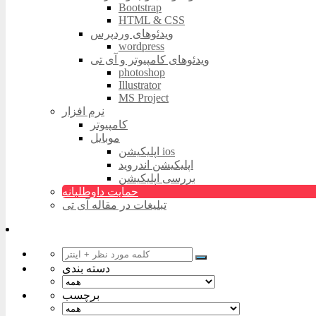
Bootstrap
HTML & CSS
ویدئوهای وردپرس
wordpress
ویدئوهای کامپیوتر و آی تی
photoshop
Illustrator
MS Project
نرم افزار
کامپیوتر
موبایل
اپلیکیشن ios
اپلیکیشن اندروید
بررسی اپلیکیشن
حمایت داوطلبانه
تبلیغات در مقاله آی تی
دسته بندی
برچسب