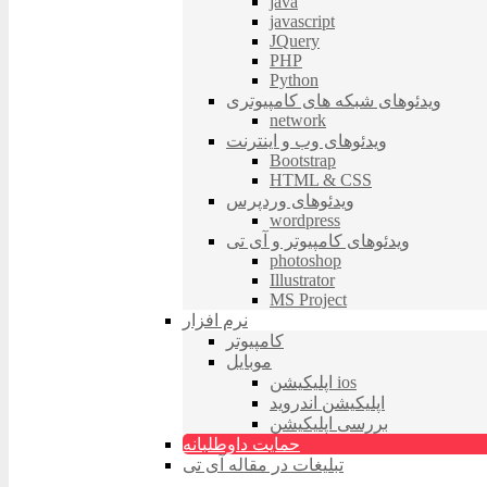
java
javascript
JQuery
PHP
Python
ویدئوهای شبکه های کامپیوتری
network
ویدئوهای وب و اینترنت
Bootstrap
HTML & CSS
ویدئوهای وردپرس
wordpress
ویدئوهای کامپیوتر و آی تی
photoshop
Illustrator
MS Project
نرم افزار
کامپیوتر
موبایل
اپلیکیشن ios
اپلیکیشن اندروید
بررسی اپلیکیشن
حمایت داوطلبانه
تبلیغات در مقاله آی تی