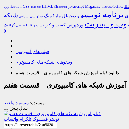
n
HTML
CSS
javascript
Magazine
application
microsoft office
graphic
illustrator
برنامه نویسی
شبکه
ری
دیجیتال مارکتینگ
سئو
سی اس اس
وب و اینترنت
وردپرس
کسب و کار
گرافیک
کسب و کار اینترنتی
0
فیلم های آموزشی
ویدئوهای شبکه های کامپیوتری
دانلود فیلم آموزش شبکه های کامپیوتری – قسمت هفتم
م آموزش شبکه های کامپیوتری – قسمت هفتم
نویسنده:
مسعود واعظ
11 سال پیش
توییتر
فیسبوک
تلگرام
واتساپ