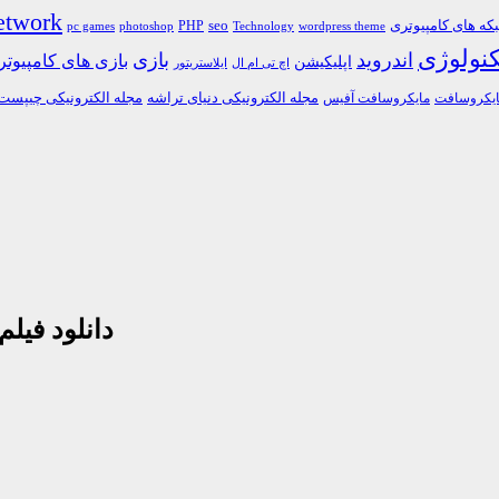
etwork
ه های کامپیوتری
PHP
seo
pc games
photoshop
Technology
wordpress theme
کنولوژی
اندروید
بازی
بازی های کامپیوت
اپلیکیشن
اچ تی ام ال
ایلاستریتور
مجله الکترونیکی دنیای تراشه
مجله الکترونیکی چیپست
یکروسافت
مایکروسافت آفیس
دانلود فیل