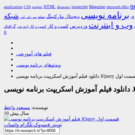
n
HTML
CSS
javascript
Magazine
application
microsoft office
graphic
illustrator
برنامه نویسی
شبکه
ری
دیجیتال مارکتینگ
سئو
سی اس اس
وب و اینترنت
وردپرس
کسب و کار
گرافیک
کسب و کار اینترنتی
0
فیلم های آموزشی
ویدئوهای برنامه نویسی
یلم آموزش اسکریپت برنامه نویسی JQuery قسمت اول
نویسنده:
مسعود واعظ
10 سال پیش
توییتر
فیسبوک
تلگرام
واتساپ