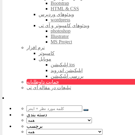
Bootstrap
HTML & CSS
ویدئوهای وردپرس
wordpress
ویدئوهای کامپیوتر و آی تی
photoshop
Illustrator
MS Project
نرم افزار
کامپیوتر
موبایل
اپلیکیشن ios
اپلیکیشن اندروید
بررسی اپلیکیشن
حمایت داوطلبانه
تبلیغات در مقاله آی تی
دسته بندی
برچسب