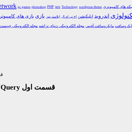
etwork
ه های کامپیوتری
PHP
seo
pc games
photoshop
Technology
wordpress theme
کنولوژی
اندروید
بازی
بازی های کامپیوت
اپلیکیشن
اچ تی ام ال
ایلاستریتور
مجله الکترونیکی دنیای تراشه
مجله الکترونیکی چیپست
یکروسافت
مایکروسافت آفیس
دانلود ف
دانلود فیلم آموزش اسکریپت برنامه نویسی JQuery قسمت اول