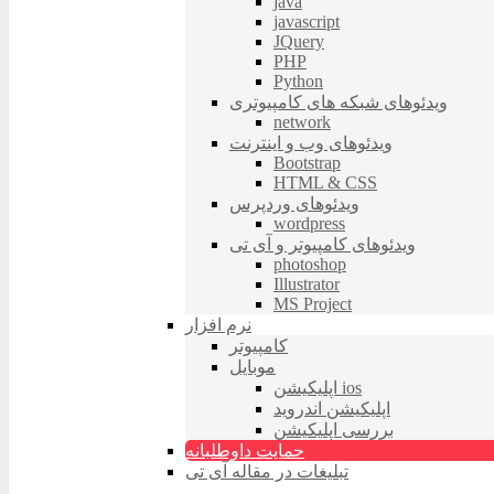
java
javascript
JQuery
PHP
Python
ویدئوهای شبکه های کامپیوتری
network
ویدئوهای وب و اینترنت
Bootstrap
HTML & CSS
ویدئوهای وردپرس
wordpress
ویدئوهای کامپیوتر و آی تی
photoshop
Illustrator
MS Project
نرم افزار
کامپیوتر
موبایل
اپلیکیشن ios
اپلیکیشن اندروید
بررسی اپلیکیشن
حمایت داوطلبانه
تبلیغات در مقاله آی تی