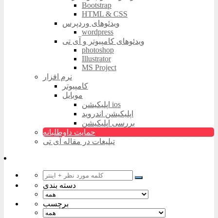
Bootstrap
HTML & CSS
ویدئوهای وردپرس
wordpress
ویدئوهای کامپیوتر و آی تی
photoshop
Illustrator
MS Project
نرم افزار
کامپیوتر
موبایل
اپلیکیشن ios
اپلیکیشن اندروید
بررسی اپلیکیشن
حمایت داوطلبانه
تبلیغات در مقاله آی تی
دسته بندی
برچسب