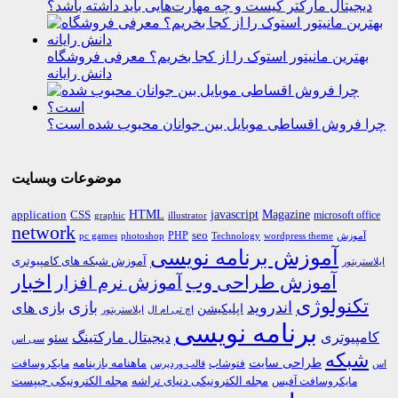
دیجیتال مارکتر کیست و چه مهارت‌هایی باید داشته باشد؟
بهترین مانیتور استوک را از کجا بخریم؟ معرفی فروشگاه
دانش رایانه
چرا فروش اقساطی موبایل بین جوانان محبوب شده است؟
موضوعات وبسایت
HTML
CSS
javascript
Magazine
application
microsoft office
graphic
illustrator
network
PHP
seo
pc games
photoshop
Technology
آموزش
wordpress theme
آموزش برنامه نویسی
آموزش شبکه های کامپیوتری
ایلاستریتور
اخبار
آموزش طراحی وب
آموزش نرم افزار
تکنولوژی
اندروید
بازی
بازی های
اپلیکیشن
اچ تی ام ال
ایلاستریتور
برنامه نویسی
کامپیوتری
دیجیتال مارکتینگ
سئو
سی اس
شبکه
طراحی سایت
فتوشاپ
ماهنامه بازینامه
مایکروسافت
اس
قالب وردپرس
مجله الکترونیکی دنیای تراشه
مجله الکترونیکی چیپست
مایکروسافت آفیس