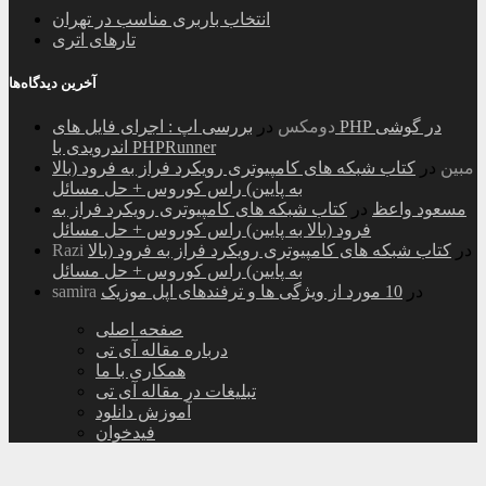
انتخاب باربری مناسب در تهران
تارهای اتری
آخرین دیدگاه‌ها
دومکس
در
بررسی اپ : اجرای فایل های PHP در گوشی
اندرویدی با PHPRunner
مبین
در
کتاب شبکه های کامپیوتری رویکرد فراز به فرود (بالا
به پایین) راس کوروس + حل مسائل
مسعود واعظ
در
کتاب شبکه های کامپیوتری رویکرد فراز به
فرود (بالا به پایین) راس کوروس + حل مسائل
در
کتاب شبکه های کامپیوتری رویکرد فراز به فرود (بالا
Razi
به پایین) راس کوروس + حل مسائل
در
10 مورد از ویژگی ها و ترفندهای اپل موزیک
samira
صفحه اصلی
درباره مقاله آی تی
همکاری با ما
تبلیغات در مقاله آی تی
آموزش دانلود
فیدخوان