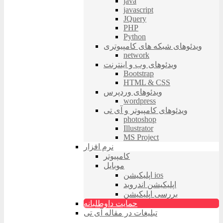
java
javascript
JQuery
PHP
Python
ویدئوهای شبکه های کامپیوتری
network
ویدئوهای وب و اینترنت
Bootstrap
HTML & CSS
ویدئوهای وردپرس
wordpress
ویدئوهای کامپیوتر و آی تی
photoshop
Illustrator
MS Project
نرم افزار
کامپیوتر
موبایل
اپلیکیشن ios
اپلیکیشن اندروید
بررسی اپلیکیشن
حمایت داوطلبانه
تبلیغات در مقاله آی تی