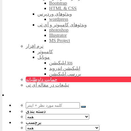
Bootstrap
HTML & CSS
ویدئوهای وردپرس
wordpress
ویدئوهای کامپیوتر و آی تی
photoshop
Illustrator
MS Project
نرم افزار
کامپیوتر
موبایل
اپلیکیشن ios
اپلیکیشن اندروید
بررسی اپلیکیشن
حمایت داوطلبانه
تبلیغات در مقاله آی تی
دسته بندی
برچسب