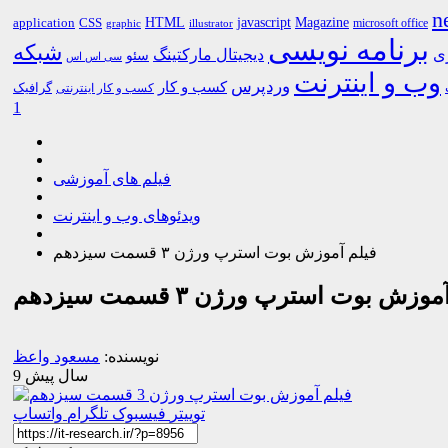
n
HTML
CSS
javascript
Magazine
application
microsoft office
graphic
illustrator
برنامه نویسی
شبکه
ری
دیجیتال مارکتینگ
سئو
سی اس اس
وب و اینترنت
وردپرس
کسب و کار
گرافیک
کسب و کار اینترنتی
1
فیلم های آموزشی
ویدئوهای وب و اینترنت
فیلم آموزش بوت استرپ ورژن ۳ قسمت سیزدهم
وزش بوت استرپ ورژن ۳ قسمت سیزدهم
نویسنده:
مسعود واعظ
9 سال پیش
توییتر
فیسبوک
تلگرام
واتساپ