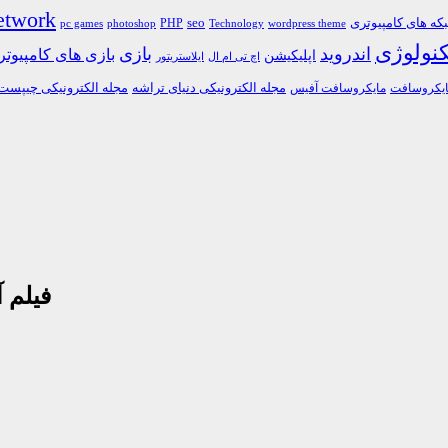
etwork
ه های کامپیوتری
PHP
seo
pc games
photoshop
Technology
wordpress theme
کنولوژی
اندروید
بازی
بازی های کامپیوت
اپلیکیشن
اچ تی ام ال
ایلاستریتور
مجله الکترونیکی دنیای تراشه
مجله الکترونیکی چیپست
یکروسافت
مایکروسافت آفیس
فیلم آم