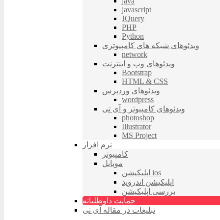
java
javascript
JQuery
PHP
Python
ویدئوهای شبکه های کامپیوتری
network
ویدئوهای وب و اینترنت
Bootstrap
HTML & CSS
ویدئوهای وردپرس
wordpress
ویدئوهای کامپیوتر و آی تی
photoshop
Illustrator
MS Project
نرم افزار
کامپیوتر
موبایل
اپلیکیشن ios
اپلیکیشن اندروید
بررسی اپلیکیشن
حمایت داوطلبانه
تبلیغات در مقاله آی تی