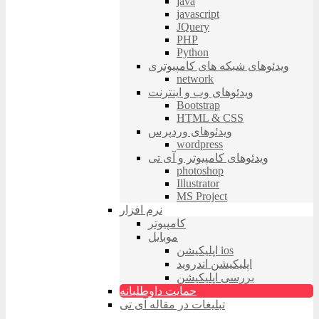
java
javascript
JQuery
PHP
Python
ویدئوهای شبکه های کامپیوتری
network
ویدئوهای وب و اینترنت
Bootstrap
HTML & CSS
ویدئوهای وردپرس
wordpress
ویدئوهای کامپیوتر و آی تی
photoshop
Illustrator
MS Project
نرم افزار
کامپیوتر
موبایل
اپلیکیشن ios
اپلیکیشن اندروید
بررسی اپلیکیشن
حمایت داوطلبانه
تبلیغات در مقاله آی تی