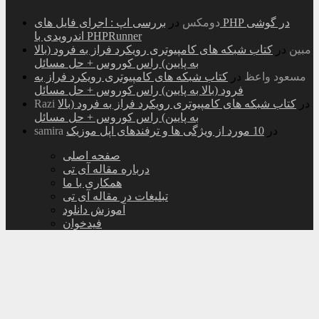
دومکس
در
بررسی اپ : اجرای فایل های PHP در گوشی
اندرویدی با PHPRunner
مبین
در
کتاب شبکه های کامپیوتری رویکرد فراز به فرود (بالا
به پایین) راس کوروس + حل مسائل
مسعود واعظ
در
کتاب شبکه های کامپیوتری رویکرد فراز به
فرود (بالا به پایین) راس کوروس + حل مسائل
در
کتاب شبکه های کامپیوتری رویکرد فراز به فرود (بالا
Razi
به پایین) راس کوروس + حل مسائل
در
10 مورد از ویژگی ها و ترفندهای اپل موزیک
samira
صفحه اصلی
درباره مقاله آی تی
همکاری با ما
تبلیغات در مقاله آی تی
آموزش دانلود
فیدخوان