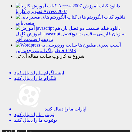
دانلود کتاب آموزش
تصویری کار با Access 2007
دانلود کتاب الگوریتم های
مسیریابی
دانلود فیلم
آموزش کامل javascript به زبان فارسی – قسمت دو(فصل
یازدهم)-قسمت آخر
آسیب پذیری میلیون ها سایت وردپرسی به
خاطر باگ امنیتی جدید این CMS
شروع به کار وب سایت مقاله آی تی
اینستاگرام
ما را دنبال کنید
تلگرام
ما را دنبال کنید
آپارات
ما را دنبال کنید
توییتر
ما را دنبال کنید
یوتیوب
ما را دنبال کنید
درباره مقاله آی تی