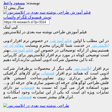
نویسنده:
مسعود واعظ
12 سال پیش
توییتر
فیسبوک
تلگرام
واتساپ
کپی لینک
فیلم آموزش طراحی نوشته سه بعدی در ایلاستریتور
در این مطلب با اولین
فیلم آموزشی
در خصوص نرم افزار ادوبی
ایلاستریتور
در خدمت شما کاربران محترم وبسایت
مقاله آی تی
هستیم.پیش از ارائه توضیحاتی در خصوص این
فیلم آموزشی
،بهتر
است توضیحی کوتاه در مورد نرم افزار ایلاستریتور برای کاربرانی
که با این محصول شرکت ادوبی آشنایی ندارند،ارائه دهیم.
نرم افزار
ایلاستریتور
یکی دیگر از محصولات پرطرفدار شرکت
ادوبی است که همانند نرم افزار
فتوشاپ
برای کارهای گرافیکی
نظیر طراحی برداری روی تصاویر،ساخت انمیشن های
فلش،طراحی لوگو های حرفه ای،تصویر سازی های حرفه ای و…
مورد استفاده قرار می گیرد که نسبت به
فتوشاپ
نیز دارای
تمایزات ویژه ای است که یکی از این تمایزات وجود امکانات و
می باشد.
ابزار های بیشتر نسبت به
فتوشاپ