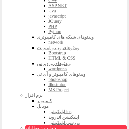
C++
ASP.NET
java
javascript
JQuery
PHP
Python
ویدئوهای شبکه های کامپیوتری
network
ویدئوهای وب و اینترنت
Bootstrap
HTML & CSS
ویدئوهای وردپرس
wordpress
ویدئوهای کامپیوتر و آی تی
photoshop
Illustrator
MS Project
نرم افزار
کامپیوتر
موبایل
اپلیکیشن ios
اپلیکیشن اندروید
بررسی اپلیکیشن
حمایت داوطلبانه