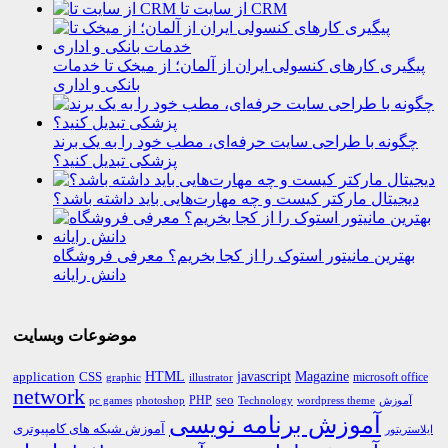
از سایت تا CRM
پیگیری کارهای کنسولی ایران از آلمان؛ از میخک تا خدمات
بانکی و اداری
چگونه با طراحی سایت حرفه‌ای، مطب خود را به یک برند
پزشکی تبدیل کنید؟
دیجیتال مارکتر کیست و چه مهارت‌هایی باید داشته باشد؟
بهترین مانیتور استوک را از کجا بخریم؟ معرفی فروشگاه
دانش رایانه
موضوعات وبسایت
HTML
CSS
javascript
Magazine
application
microsoft office
graphic
illustrator
network
PHP
seo
pc games
photoshop
Technology
آموزش
wordpress theme
آموزش برنامه نویسی
آموزش شبکه های کامپیوتری
ایلاستریتور