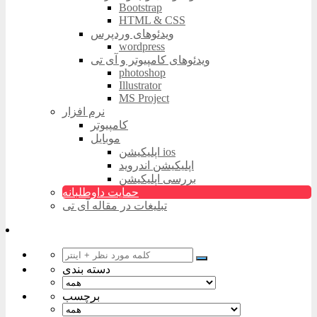
Bootstrap
HTML & CSS
ویدئوهای وردپرس
wordpress
ویدئوهای کامپیوتر و آی تی
photoshop
Illustrator
MS Project
نرم افزار
کامپیوتر
موبایل
اپلیکیشن ios
اپلیکیشن اندروید
بررسی اپلیکیشن
حمایت داوطلبانه
تبلیغات در مقاله آی تی
دسته بندی
برچسب