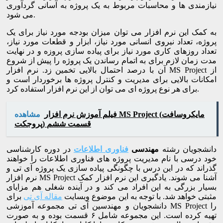
نیازمندی ها و محاسبات مربوط به یک پروژه به آسانی گردآوری
می شود.
به کمک این نرم افزار می توان میزان بودجه مورد نیاز برای یک
پروژه، تعداد نیروی انسانی مورد نیاز، ابزار و قطعات مورد نیاز،
تعداد روزهای کاری مورد نیاز برای پیاده سازی پروزه و در نهایت
مدت زمان لازم برای به اتمام رساندن یک پروژه را پیش از شروع
آن با درصد احتمال بالایی تخمین زد. نرم افزار MS Project از
امکانات بالایی برای مدیریت و کنترل پروژه ها برخوردار است و
برای هر نوع پروژه ای می توان از این نرم افزار استفاده کرد.
فیلم آموزش نرم افزار MS Project (مایکروسافت
مشاهده
پروجکت) قسمت ششم
دانشجویان رشته
مهندسی
فناوری اطلاعات
در دوره کارشناسی
خود درسی با نام مدیریت پروژه های فناوری اطلاعات را خواهند
گذراند که در این درس با چگونگی پیاده سازی یک پروژه آی تی و
نرم افزار MS Project آشنا می شوند. یادگیری این نرم افزار کمک
بسیار بزرگی به این افراد می کند و در آینده شغلی هم مزایای
مثبتی خواهد شد. با توجه به این موضوع وبسایت
مقاله آی تی
برای
دانشجویان و مهندسین آی تی مجموعه آموزشی MS Project را
تهیه کرده است. این مجموعه شامل ۶ قسمت بوده و به صورت