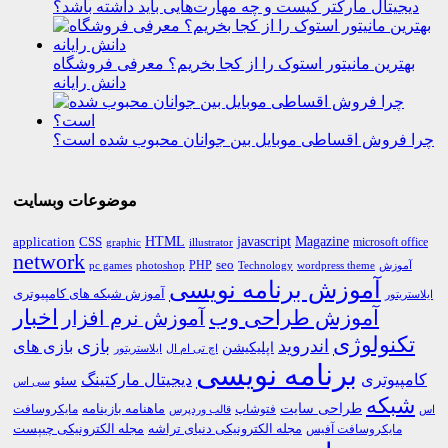
دیجیتال مارکتر کیست و چه مهارت‌هایی باید داشته باشد؟
بهترین مانیتور استوک را از کجا بخریم؟ معرفی فروشگاه
دانش رایانه
چرا فروش اقساطی موبایل بین جوانان محبوب شده است؟
موضوعات وبسایت
HTML
CSS
javascript
Magazine
application
microsoft office
graphic
illustrator
network
PHP
seo
pc games
photoshop
Technology
آموزش
wordpress theme
آموزش برنامه نویسی
آموزش شبکه های کامپیوتری
ایلاستریتور
اخبار
آموزش طراحی وب
آموزش نرم افزار
تکنولوژی
اندروید
بازی
بازی های
اپلیکیشن
اچ تی ام ال
ایلاستریتور
برنامه نویسی
کامپیوتری
دیجیتال مارکتینگ
سئو
سی اس
شبکه
طراحی سایت
فتوشاپ
ماهنامه بازینامه
مایکروسافت
اس
قالب وردپرس
مجله الکترونیکی دنیای تراشه
مجله الکترونیکی چیپست
مایکروسافت آفیس