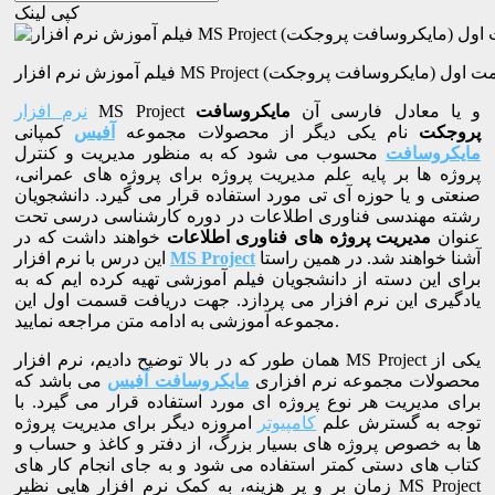
کپی لینک
 MS Project (مایکروسافت پروجکت) قسمت اول
MS Project و یا معادل فارسی آن
مایکروسافت
نرم افزار
پروجکت
نام یکی دیگر از محصولات مجموعه
آفیس
کمپانی
مایکروسافت
محسوب می شود که به منظور مدیریت و کنترل
پروژه ها بر پایه علم مدیریت پروژه برای پروژه های عمرانی،
صنعتی و یا حوزه آی تی مورد استفاده قرار می گیرد. دانشجویان
رشته مهندسی فناوری اطلاعات در دوره کارشناسی درسی تحت
عنوان
مدیریت پروژه های فناوری اطلاعات
خواهند داشت که در
آشنا خواهند شد. در همین راستا
MS Project
این درس با نرم افزار
برای این دسته از دانشجویان فیلم آموزشی تهیه کرده ایم که به
یادگیری این نرم افزار می پردازد. جهت دریافت قسمت اول این
مجموعه آموزشی به ادامه متن مراجعه نمایید.
همان طور که در بالا توضیح دادیم، نرم افزار MS Project یکی از
محصولات مجموعه نرم افزاری
مایکروسافت آفیس
می باشد که
برای مدیریت هر نوع پروژه ای مورد استفاده قرار می گیرد. با
توجه به گسترش علم
کامپیوتر
امروزه دیگر برای مدیریت پروژه
ها به خصوص پروژه های بسیار بزرگ، از دفتر و کاغذ و حساب و
کتاب های دستی کمتر استفاده می شود و به جای انجام کار های
زمان بر و پر هزینه، به کمک نرم افزار هایی نظیر MS Project