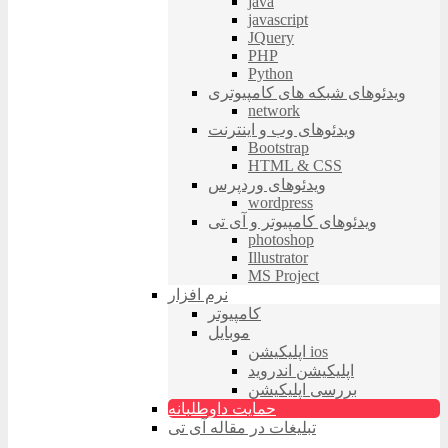
java
javascript
JQuery
PHP
Python
ویدئوهای شبکه های کامپیوتری
network
ویدئوهای وب و اینترنت
Bootstrap
HTML & CSS
ویدئوهای وردپرس
wordpress
ویدئوهای کامپیوتر و آی تی
photoshop
Illustrator
MS Project
نرم افزار
کامپیوتر
موبایل
اپلیکیشن ios
اپلیکیشن اندروید
بررسی اپلیکیشن
حمایت داوطلبانه
تبلیغات در مقاله آی تی