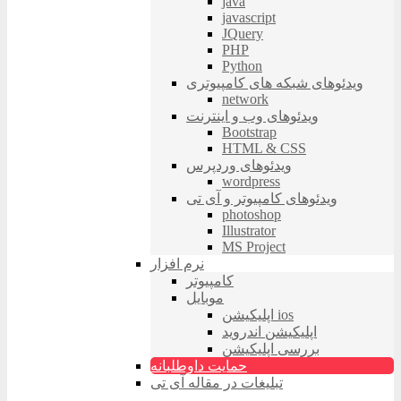
java
javascript
JQuery
PHP
Python
ویدئوهای شبکه های کامپیوتری
network
ویدئوهای وب و اینترنت
Bootstrap
HTML & CSS
ویدئوهای وردپرس
wordpress
ویدئوهای کامپیوتر و آی تی
photoshop
Illustrator
MS Project
نرم افزار
کامپیوتر
موبایل
اپلیکیشن ios
اپلیکیشن اندروید
بررسی اپلیکیشن
حمایت داوطلبانه
تبلیغات در مقاله آی تی