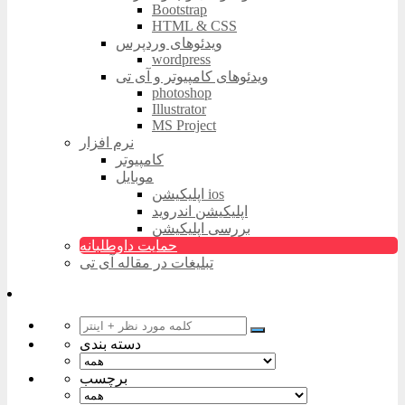
Bootstrap
HTML & CSS
ویدئوهای وردپرس
wordpress
ویدئوهای کامپیوتر و آی تی
photoshop
Illustrator
MS Project
نرم افزار
کامپیوتر
موبایل
اپلیکیشن ios
اپلیکیشن اندروید
بررسی اپلیکیشن
حمایت داوطلبانه
تبلیغات در مقاله آی تی
دسته بندی
برچسب