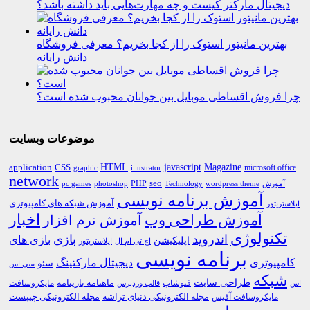
دیجیتال مارکتر کیست و چه مهارت‌هایی باید داشته باشد؟
بهترین مانیتور استوک را از کجا بخریم؟ معرفی فروشگاه
دانش رایانه
چرا فروش اقساطی موبایل بین جوانان محبوب شده است؟
موضوعات وبسایت
HTML
CSS
javascript
Magazine
application
microsoft office
graphic
illustrator
network
PHP
seo
pc games
photoshop
Technology
آموزش
wordpress theme
آموزش برنامه نویسی
آموزش شبکه های کامپیوتری
ایلاستریتور
اخبار
آموزش طراحی وب
آموزش نرم افزار
تکنولوژی
اندروید
بازی
بازی های
اپلیکیشن
اچ تی ام ال
ایلاستریتور
برنامه نویسی
کامپیوتری
دیجیتال مارکتینگ
سئو
سی اس
شبکه
طراحی سایت
فتوشاپ
ماهنامه بازینامه
مایکروسافت
اس
قالب وردپرس
مجله الکترونیکی دنیای تراشه
مجله الکترونیکی چیپست
مایکروسافت آفیس