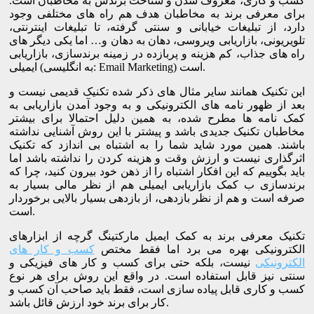
کسب و کاری، معروف شدن و شناخت برندش به مخاطبان است.
برای معرفی برند به مخاطبان هدف هم راه های مختلفی وجود
دارد، از تبلیغات خیابانی و سنتی گرفته، تا تبلیغات اینترنتی،
تلویریونی، بازاریابی ویروسی، دهان به دهان و… اما یکی دیگر های
راه های جذاب، کم هزینه و پربازده در زمینه برندسازی، بازاریابی
ایمیلی (به انگلیسی: Email Marketing) است.
این تکنیک همانند سایر مثال های ذکر شده تکنیک قدیمی نیست و
بعد از ظهور نامه های الکترونیکی و به وجود آمدن بازاریابی به
کمک نامه ها مطرح شده، به همین دلیل احتمالا برای بیشتر
مخاطبان تکنیک جدیدی باشد و پیشتر با این روش آشنایی نداشته
باشند. همین مورد شاید شما را به اشتباه بی اندازد که تکنیک
اثرگذاری نیست و ارزش وقت و هزینه کردن را نداشته باشد اما
باید بگوییم که این افکار اشتباه را از ذهن خود بیرون کنید، چرا که
برندسازی ب کمک بازاریابی ایمیلی هم از نظر مالی بسیار به
صرفه است و هم از نظر بازدهی، از بازدهی بسیار بالایی برخوردار
است.
تکنیک معرفی برند به کمک ایمیل مارکتینگ گرچه از ابزارهای
الکترونیکی بهره می برد اما فقط مختص
کسب و کار های
الکترونیکی
نیست، بلکه حتی برای کسب و کار های فیزیکی و
سنتی نیز قابل استفاده است. در واقع این روش برای هر نوع
کسب و کاری قابل پیاده سازی است، فقط باید صاحب آن کسب و
کار برای برند خود ارزش قائل باشد.