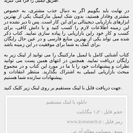
طریق ایمیل را فرا می گیرید.
در نهایت باید بگوییم اگر به دنبال جذب مشتری، به خصوص
مشتری وفادار هستید، بدون شک ایمیل مارکتینگ یکی از بهترین
ابزارهای بازاریابی دیجیتالی برای این کار است. پس تا دیر نشده در
این زمینه اطلاعات لازم را کسب کنید و با دانش کافی، برای
کسب و کار خود راین بازاریابی را پیاده سازی نمایید. کتاب ذکر
شده می تواند یکی از بهترین منابع فارسی و در عین حال رایگان
برای کمک به شما برای موفقیت در این زمینه باشد.
کتاب آشنایی کامل با ایمیل مارکتینگ را می توانید از لینک زیر به
رایگان دریافت نمایید. همچنین در انتهای همین پست می توانید
نظرات و پیشنهادات خود را با ما در مورد این کتاب و در مجموع
مبحث بازاریابی ایمیلی به اشتراک بگذارید. منتظر انتقادات و
پیشنهادات سازنده شما هستیم.
جهت دریافت فایل با لینک مستقیم بر روی لینک زیر کلیک کنید.
دانلود با لینک مستقیم
حجم فایل : ۱٫۲ مگابایت
رمز فایل : www.it-research.ir
منبع : وبسایت مقاله آی تی