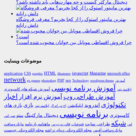
دیجیتال مارکتر کیست و چه مهارت‌هایی باید داشته باشد؟
بهترین مانیتور استوک را از کجا بخریم؟ معرفی فروشگاه
دانش رایانه
چرا فروش اقساطی موبایل بین جوانان محبوب شده است؟
موضوعات وبسایت
HTML
CSS
javascript
Magazine
application
microsoft office
graphic
illustrator
network
PHP
seo
pc games
photoshop
Technology
آموزش
wordpress theme
آموزش برنامه نویسی
آموزش شبکه های کامپیوتری
ایلاستریتور
اخبار
آموزش طراحی وب
آموزش نرم افزار
تکنولوژی
اندروید
بازی
بازی های
اپلیکیشن
اچ تی ام ال
ایلاستریتور
برنامه نویسی
کامپیوتری
دیجیتال مارکتینگ
سئو
سی اس
شبکه
طراحی سایت
فتوشاپ
ماهنامه بازینامه
مایکروسافت
اس
قالب وردپرس
مجله الکترونیکی دنیای تراشه
مجله الکترونیکی چیپست
مایکروسافت آفیس