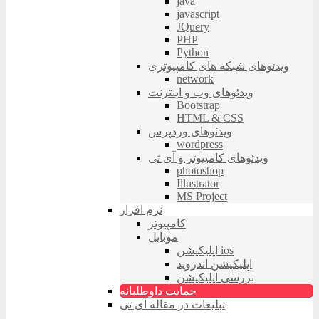
java
javascript
JQuery
PHP
Python
ویدئوهای شبکه های کامپیوتری
network
ویدئوهای وب و اینترنت
Bootstrap
HTML & CSS
ویدئوهای وردپرس
wordpress
ویدئوهای کامپیوتر و آی تی
photoshop
Illustrator
MS Project
نرم افزار
کامپیوتر
موبایل
اپلیکیشن ios
اپلیکیشن اندروید
بررسی اپلیکیشن
حمایت داوطلبانه
تبلیغات در مقاله آی تی