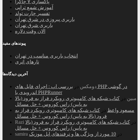
پاکسازی ۷ چاکرا
آموزش شمع تراپی
تفسیر چارت تولد
باربری پیروزی در شرق تهران
باربری شرق تهران
الان وقت دلاره
پیوندهای مفید
انتخاب باربری مناسب در تهران
تارهای اتری
آخرین دیدگاه‌ها
دومکس
در
بررسی اپ : اجرای فایل های PHP در گوشی
اندرویدی با PHPRunner
مبین
در
کتاب شبکه های کامپیوتری رویکرد فراز به فرود (بالا
به پایین) راس کوروس + حل مسائل
مسعود واعظ
در
کتاب شبکه های کامپیوتری رویکرد فراز به
فرود (بالا به پایین) راس کوروس + حل مسائل
در
کتاب شبکه های کامپیوتری رویکرد فراز به فرود (بالا
Razi
به پایین) راس کوروس + حل مسائل
در
10 مورد از ویژگی ها و ترفندهای اپل موزیک
samira