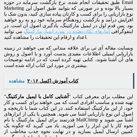
طبق تحقیقات انجام شده، نرخ بازگشت سرمایه در حوزه Email
Marketing بسیار بالا بوده و در صورتی که بتوانید طبق اصول این
نوع بازاریابی را برای کسب و کارتان پیاده سازی کنید، بدون شک با
افزایش درآمد و بازگشت زودهنگام سرمایه خود رو به رو خواهید
بود. پس قدم اول در ایمیل مارکتینگ، یادگیری اصول آن است. در
اینفوگرافی
آمارهای تکان‌دهنده در مورد ایمیل مارکتینگ
می توانید
اعداد و ارقام این تحقیقات را مشاهده کنید.
وبسایت مقاله آی تی برای علاقه مندانی که می خواهند در زمینه
بازاریابی ایمیلی اطلاعات مفیدی بدست آورد و با اصول و روش
های آن آشنا شوند، کتابی تهیه کرده است که در ادامه توضیحات
بیشتری در مورد این کتاب ارائه شده است.
کتاب آموزش اکسل ۲۰۱۶
مشاهده
این مطلب برای معرفی کتاب “
آشنایی کامل با ایمیل مارکتینگ
”
تهیه شده و مناسب افرادی است که می خواهند برای کسب و کار
خود، از این مارکتینگ استفاده کنند. در این کتاب شما با تاریخچه و
اصول این نوع بازاریابی آشنا می شوید. همچنین با یکی از ابزارهای
قدرتمند برای ایمیل مارکتینگ با نام MailChimp آشنا می شوید و
نحوه کار با این ابزار را می آموزید. یاد می گیرید که چگونه یک
کمپین ارسال ایمیل بسازید و در نهایت نحوه جذب مخاطب از