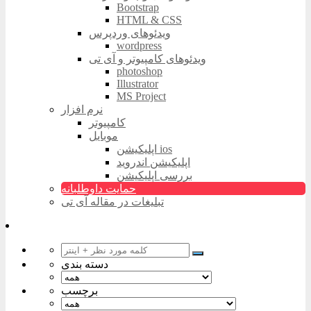
Bootstrap
HTML & CSS
ویدئوهای وردپرس
wordpress
ویدئوهای کامپیوتر و آی تی
photoshop
Illustrator
MS Project
نرم افزار
کامپیوتر
موبایل
اپلیکیشن ios
اپلیکیشن اندروید
بررسی اپلیکیشن
حمایت داوطلبانه
تبلیغات در مقاله آی تی
دسته بندی
برچسب