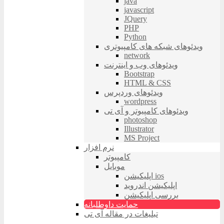
java
javascript
JQuery
PHP
Python
ویدئوهای شبکه های کامپیوتری
network
ویدئوهای وب و اینترنت
Bootstrap
HTML & CSS
ویدئوهای وردپرس
wordpress
ویدئوهای کامپیوتر و آی تی
photoshop
Illustrator
MS Project
نرم افزار
کامپیوتر
موبایل
اپلیکیشن ios
اپلیکیشن اندروید
بررسی اپلیکیشن
حمایت داوطلبانه
تبلیغات در مقاله آی تی