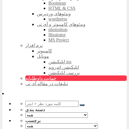
Bootstrap
HTML & CSS
ویدئوهای وردپرس
wordpress
ویدئوهای کامپیوتر و آی تی
photoshop
Illustrator
MS Project
نرم افزار
کامپیوتر
موبایل
اپلیکیشن ios
اپلیکیشن اندروید
بررسی اپلیکیشن
حمایت داوطلبانه
تبلیغات در مقاله آی تی
دسته بندی
برچسب