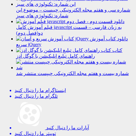
شماره سی و هفتم مجله الکترونیکی چیپست – موضوع این
شماره: تکنولوژی های سبز
دانلود
فیلم آموزش کامل javascript به زبان فارسی – قسمت
دو(فصل دوم)
دانلود کتاب آموزش
سریع jQuery
کتاب
راهنمای کامل تبلیغ اپلیکیشن با گوگل ادز
شماره بیست و هفتم مجله الکترونیکی چیپست منتشر شد
اینستاگرام
ما را دنبال کنید
تلگرام
ما را دنبال کنید
آپارات
ما را دنبال کنید
توییتر
ما را دنبال کنید