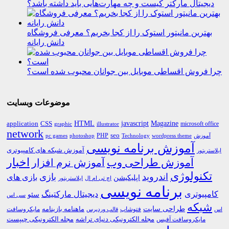
دیجیتال مارکتر کیست و چه مهارت‌هایی باید داشته باشد؟
بهترین مانیتور استوک را از کجا بخریم؟ معرفی فروشگاه
دانش رایانه
چرا فروش اقساطی موبایل بین جوانان محبوب شده است؟
موضوعات وبسایت
HTML
CSS
javascript
Magazine
application
microsoft office
graphic
illustrator
network
PHP
seo
pc games
photoshop
Technology
آموزش
wordpress theme
آموزش برنامه نویسی
آموزش شبکه های کامپیوتری
ایلاستریتور
اخبار
آموزش طراحی وب
آموزش نرم افزار
تکنولوژی
اندروید
بازی
بازی های
اپلیکیشن
اچ تی ام ال
ایلاستریتور
برنامه نویسی
کامپیوتری
دیجیتال مارکتینگ
سئو
سی اس
شبکه
طراحی سایت
فتوشاپ
ماهنامه بازینامه
مایکروسافت
اس
قالب وردپرس
مجله الکترونیکی دنیای تراشه
مجله الکترونیکی چیپست
مایکروسافت آفیس