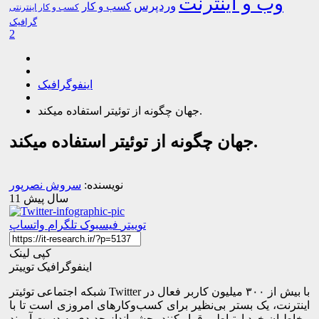
وب و اینترنت
وردپرس
کسب و کار
کسب و کار اینترنتی
گرافیک
2
اینفوگرافیک
جهان چگونه از توئیتر استفاده میکند.
جهان چگونه از توئیتر استفاده میکند.
نویسنده:
سروش نصرپور
11 سال پیش
توییتر
فیسبوک
تلگرام
واتساپ
کپی لینک
اینفوگرافیک توییتر
شبکه اجتماعی توئیتر Twitter با بیش از ۳۰۰ میلیون کاربر فعال در
اینترنت، یک بستر بی‌نظیر برای کسب‌وکارهای امروزی است تا با
مخاطبان خود ارتباط برقرار کنند، چشم‌انداز جدیدی به دست آورند