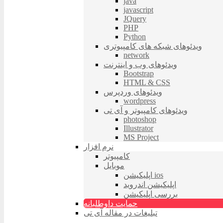
java
javascript
JQuery
PHP
Python
ویدئوهای شبکه های کامپیوتری
network
ویدئوهای وب و اینترنت
Bootstrap
HTML & CSS
ویدئوهای وردپرس
wordpress
ویدئوهای کامپیوتر و آی تی
photoshop
Illustrator
MS Project
نرم افزار
کامپیوتر
موبایل
اپلیکیشن ios
اپلیکیشن اندروید
بررسی اپلیکیشن
حمایت داوطلبانه
تبلیغات در مقاله آی تی