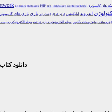
etwork
ه های کامپیوتری
PHP
seo
pc games
photoshop
Technology
wordpress theme
کنولوژی
اندروید
بازی
بازی های کامپیوت
اپلیکیشن
اچ تی ام ال
ایلاستریتور
مجله الکترونیکی دنیای تراشه
مجله الکترونیکی چیپست
یکروسافت
مایکروسافت آفیس
دانلود کتا