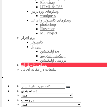
Bootstrap
HTML & CSS
ویدئوهای وردپرس
wordpress
ویدئوهای کامپیوتر و آی تی
photoshop
Illustrator
MS Project
نرم افزار
کامپیوتر
موبایل
اپلیکیشن ios
اپلیکیشن اندروید
بررسی اپلیکیشن
حمایت داوطلبانه
تبلیغات در مقاله آی تی
دسته بندی
برچسب