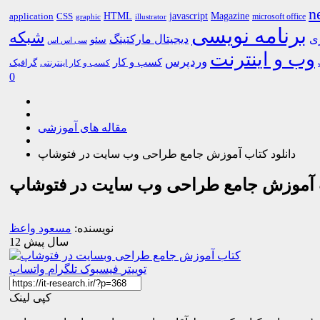
n
HTML
CSS
javascript
Magazine
application
microsoft office
graphic
illustrator
برنامه نویسی
شبکه
ری
دیجیتال مارکتینگ
سئو
سی اس اس
وب و اینترنت
وردپرس
کسب و کار
گرافیک
کسب و کار اینترنتی
0
مقاله های آموزشی
دانلود کتاب آموزش جامع طراحی وب سایت در فتوشاپ
ب آموزش جامع طراحی وب سایت در فتوشاپ
نویسنده:
مسعود واعظ
12 سال پیش
توییتر
فیسبوک
تلگرام
واتساپ
کپی لینک