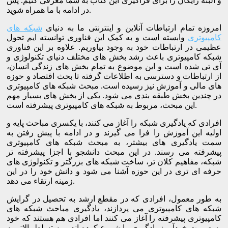
و البته رایگان را برای فراگیری این کتاب به شما معرفی کنیم. پس
در ادامه با ما همراه شوید.
امروزه تمام ارتباطات آنلاین و اینترنتی ما به دنیای
شبکه های
کامپیوتری
وابسته است و به کمک این فناوری توانسته ایم تحول
عظیمی در ارتباطات خود به وجود بیاوریم. علاوه بر این فناوری
شبکه کامپیوتری باعث رشد بخش های مختلف دنیای تکنولوژی و
آی تی شده است و این موضوع به تمام بخش های زندگی انسان،
از ارتباطات و دسترسی به اطلاعات گرفته تا بحث اقتصاد و حوزه
های مالی و آموزش نیز رسیده است. مبحث شبکه های کامپیوتری
در چندین بخش طبقه بندی می شود. یکی از بخش های بسیار مهم
این مبحث، مربوط به شبکه های کامپیوتری پیشرفته است.
افرادی که یادگیری شبکه را آغاز می کنند، با یکسری مباحث پایه و
اولیه این آموزش را فرا می گیرند و در ادامه با پیش رفتن به
سمت یادگیری های بیشتر، به مبحث شبکه های کامپیوتری
پیشرفته می رسند. در این مبحث دانشجو با اجزا پیشرفته تر
شبکه، مفاهیم کلان تر، ساخت شبکه های بزرگتر و تکنولوژی های
حرفه ای تری در این حوزه آشنا می شود و دانش خود را در این
زمینه ارتقاء می دهد.
به طور معمول، افرادی که در مقطع ارشد به تحصیل در گرایش
شبکه های کامپیوتری می پردازند، یادگیری مباحث شبکه های
کامپیوتری پیشرفته را آغاز می کنند اما افرادی هم هستند که خود
به صورت خودآموز یادگیری را شروع کرده اند و به تسلط بالاتر به