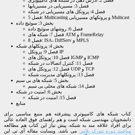
فصل 2: آدرس دهی در شبکه های کامپیوتری
فصل 3: مسیریابی در مسیریابها
فصل 4: پروتکل های مسیریابی در شبکه
فصل 5: Multicasting و پروتکهای مسیریابی Multicast
بخش 3: سوئیچ داده
فصل 6: روشهای سوئیچ داده
فصل 7: شبکه های ATM و FrameRelay
فصل 8: ISA، DiffServ و MPLS
بخش 4: پروتکلهای شبکه
فصل 9: پروتکل IP
فصل 10: پروتکل های IGMP و ICMP
فصل 11: کنترل اتصالات در شبکه
فصل 12: پروتکل های UDP و TCP
فصل 13: پروتکلهای مدیریت شبکه
بخش 5: شبکه های بی سیم
فصل 14: شبکه های محلی بی سیم
بخش 6: امنیت در شبکه
فصل 15: امنیت در شبکه
منابع
کتاب شبکه های کامپیوتری پیشرفته هم منبع مناسبی برای
دانشجویان مهندسی شبکه است و هم راهنمای فوق العاده عالی
برای افراد علاقه مند به شبکه. پیش نیاز این کتاب هم مطالعه
مباحث دوره نتورک پلاس
می باشد. وبسایت مقاله آی تی این