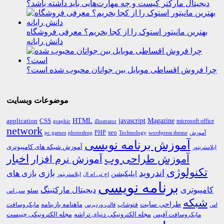
دیجیتال مارکتر کیست و چه مهارت‌هایی باید داشته باشد؟
بهترین مانیتور استوک را از کجا بخریم؟ معرفی فروشگاه
دانش رایانه
چرا فروش اقساطی موبایل بین جوانان محبوب شده است؟
موضوعات وبسایت
HTML
CSS
javascript
Magazine
application
microsoft office
graphic
illustrator
network
PHP
seo
pc games
photoshop
Technology
آموزش
wordpress theme
آموزش برنامه نویسی
آموزش شبکه های کامپیوتری
ایلاستریتور
اخبار
آموزش طراحی وب
آموزش نرم افزار
تکنولوژی
اندروید
بازی
بازی های
اپلیکیشن
اچ تی ام ال
ایلاستریتور
برنامه نویسی
کامپیوتری
دیجیتال مارکتینگ
سئو
سی اس
شبکه
طراحی سایت
فتوشاپ
ماهنامه بازینامه
مایکروسافت
اس
قالب وردپرس
مجله الکترونیکی دنیای تراشه
مجله الکترونیکی چیپست
مایکروسافت آفیس