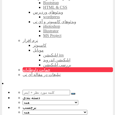
Bootstrap
HTML & CSS
ویدئوهای وردپرس
wordpress
ویدئوهای کامپیوتر و آی تی
photoshop
Illustrator
MS Project
نرم افزار
کامپیوتر
موبایل
اپلیکیشن ios
اپلیکیشن اندروید
بررسی اپلیکیشن
حمایت داوطلبانه
تبلیغات در مقاله آی تی
دسته بندی
برچسب