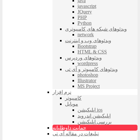
java
javascript
JQuery
PHP
Python
ویدئوهای شبکه های کامپیوتری
network
ویدئوهای وب و اینترنت
Bootstrap
HTML & CSS
ویدئوهای وردپرس
wordpress
ویدئوهای کامپیوتر و آی تی
photoshop
Illustrator
MS Project
نرم افزار
کامپیوتر
موبایل
اپلیکیشن ios
اپلیکیشن اندروید
بررسی اپلیکیشن
حمایت داوطلبانه
تبلیغات در مقاله آی تی