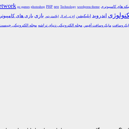
etwork
ه های کامپیوتری
PHP
seo
pc games
photoshop
Technology
wordpress theme
کنولوژی
اندروید
بازی
بازی های کامپیوت
اپلیکیشن
اچ تی ام ال
ایلاستریتور
مجله الکترونیکی دنیای تراشه
مجله الکترونیکی چیپست
یکروسافت
مایکروسافت آفیس