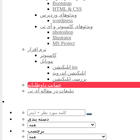
Bootstrap
HTML & CSS
ویدئوهای وردپرس
wordpress
ویدئوهای کامپیوتر و آی تی
photoshop
Illustrator
MS Project
نرم افزار
کامپیوتر
موبایل
اپلیکیشن ios
اپلیکیشن اندروید
بررسی اپلیکیشن
حمایت داوطلبانه
تبلیغات در مقاله آی تی
دسته بندی
برچسب