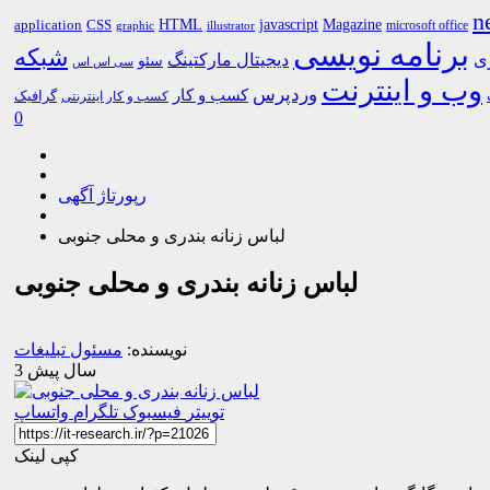
n
HTML
CSS
javascript
Magazine
application
microsoft office
graphic
illustrator
برنامه نویسی
شبکه
ری
دیجیتال مارکتینگ
سئو
سی اس اس
وب و اینترنت
وردپرس
کسب و کار
گرافیک
کسب و کار اینترنتی
0
رپورتاژ آگهی
لباس زنانه بندری و محلی جنوبی
لباس زنانه بندری و محلی جنوبی
نویسنده:
مسئول تبلیغات
3 سال پیش
توییتر
فیسبوک
تلگرام
واتساپ
کپی لینک