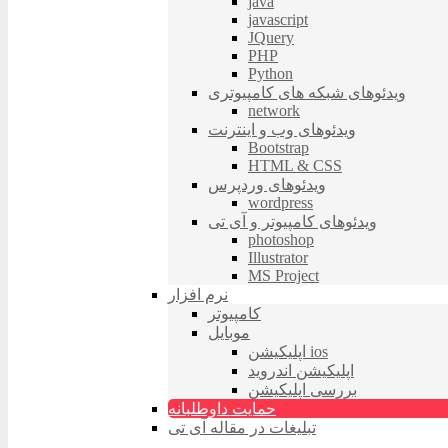
java
javascript
JQuery
PHP
Python
ویدئوهای شبکه های کامپیوتری
network
ویدئوهای وب و اینترنت
Bootstrap
HTML & CSS
ویدئوهای وردپرس
wordpress
ویدئوهای کامپیوتر و آی تی
photoshop
Illustrator
MS Project
نرم افزار
کامپیوتر
موبایل
اپلیکیشن ios
اپلیکیشن اندروید
بررسی اپلیکیشن
حمایت داوطلبانه
تبلیغات در مقاله آی تی