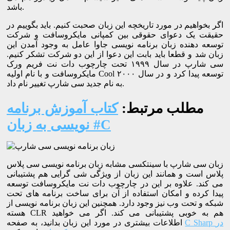
باشد.
اگر بخواهیم در مورد تاریخچه این زبان صحبت کنیم. باید بگوییم در
حقیقت یک دعوای حقوقی بین کمپانی مایکروسافت و شرکت
توسعه دهنده زبان برنامه نویسی جاوا عامل به وجود آمدن این
زبان شد و قطعا باید بابت این دعوا از این دو شرکت تشکر کنیم.
سی شارپ در سال ۱۹۹۹ تحت چارچوب دات نت فریم ورک
مایکروسافت و با نام اولیه Cool توسعه پیدا کرد و در سال ۲۰۰۰
به نام جدید سی شارپ تغییر نام داد.
مطلب مرتبط:
کتاب آموزش برنامه
نویسی به زبان #C
زبان سی شارپ با سینتکسی مشابه زبان برنامه نویسی سی پلاس
پلاس است و همانند این زبان از ویژگی شی گرایی هم پشتیبانی
می کند. علاوه بر این در چارچوب دات نت مایکروسافت توسعه
پیدا کرده و امکان استفاده از آن برای ساخت برنامه های تحت
شبکه و تحت وب نیز وجود دارد. همچنین این زبان برنامه نویسی از
هسته CLR هم به خوبی پشتیبانی می کند. اگر می خواهید
C Sharp در
اطلاعات بیشتری در مورد این زبان بدانید، به صفحه