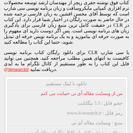
کتاب فوق نوشته جفری ریچر از مهندسان ارشد توسعه محصولات
نرم افزاری کمپانی مایکروسافت و زبان برنامه نویسی سی شارپ
است که توسط آقای محسن افشین به زبان فارسی ترجمه شده
در حال حاضر به صورت رایگان در اختیار شما قرار دارد. این کتاب
در حقیقت کامل ترین منبع زبان فارسی برای یادگیری CLR در
زبان های برنامه نویسی است. پس اگر دوست دارید ای مفهوم را
به صورت حرفه ای بیاموزید و به یک برنامه نویس حرفه ای تبدیل
شوید، حتما این کتاب را مطالعه کنید.
برای دانلود رایگان کتاب برنامه نویسی CLR با سی شارپ
کافیست به انتهای همین مطلب مراجعه کنید. همچنین می توانید
فایل این کتاب را به طور مستقیم از کانال تلگرام ما به آیدی
دریافت نمایید.
@itresearchir
دانلود با لینک مستقیم
من از وبسایت مقاله آی تی حمایت می کنم
حجم فایل : 5.5 مگابایت
رمز فایل : www.it-research.ir
منبع : وبسایت مقاله آی تی
دریافت مستقیم کتاب از کانال تلگرام مقاله آی تی