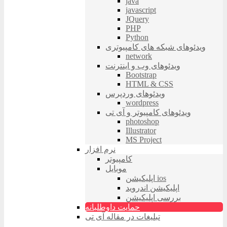
java
javascript
JQuery
PHP
Python
ویدئوهای شبکه های کامپیوتری
network
ویدئوهای وب و اینترنت
Bootstrap
HTML & CSS
ویدئوهای وردپرس
wordpress
ویدئوهای کامپیوتر و آی تی
photoshop
Illustrator
MS Project
نرم افزار
کامپیوتر
موبایل
اپلیکیشن ios
اپلیکیشن اندروید
بررسی اپلیکیشن
حمایت داوطلبانه
تبلیغات در مقاله آی تی