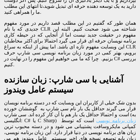
بپردازیم و با یک دیگر یادگیری آن را شروع کنیم. پس اگر دوست
دارید به یک توسعه دهنده حرفه ای تبدیل شوید،تا انتهای این مطلب
ما را همراهی کنید.
همان طور که گفتیم در این مطلب قصد داریم در مورد مفهوم
جدیدی که با نام CLR شناخته می شود صحبت کنیم. البته این
مفهوم در حقیقت جدید نیست اما از آنجایی که در حیطه کاری
برنامه نویسان حرفه ای قرار می گیرد احتمالا برای اکثر مخاطبان
این وبسایت مفهوم تازه ای باشد. اما پیش از اینکه به سراغ CLR
برویم، بهتر کمی در مورد زبان برنامه نویسی سی شارپ حرف
بزنیم. چرا که ما می خواهیم این مفهوم را در نهایت در C# بررسی
کنیم.
آشنایی با سی شارپ: زبان سازنده
سیستم عامل ویندوز
بدون شک خیلی از کاربران این وبسایت که در دسته برنامه نویسان
قرار می گیرند حداقل یک بار نام سی شارپ به گوششان خورده
است و احتمالا حداقل یک بار هم با آن کار کرده اند. سی شارپ (به
زبان برنامه نویسی
است که توسط
انگلیسی: C# یا C Sharp)
کمپانی مایکروسافت پشتیبانی می شود و در دسته محبوب ترین
زبان های برنامه نویسی در دنیا قرار دارد. این زبان برنامه نویسی،
زبان پایه توسعه نسخه های اخیر سیستم عامل ویندوز هم می