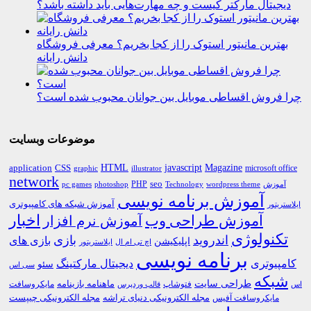
دیجیتال مارکتر کیست و چه مهارت‌هایی باید داشته باشد؟
بهترین مانیتور استوک را از کجا بخریم؟ معرفی فروشگاه
دانش رایانه
چرا فروش اقساطی موبایل بین جوانان محبوب شده است؟
موضوعات وبسایت
HTML
CSS
javascript
Magazine
application
microsoft office
graphic
illustrator
network
PHP
seo
pc games
photoshop
Technology
آموزش
wordpress theme
آموزش برنامه نویسی
آموزش شبکه های کامپیوتری
ایلاستریتور
اخبار
آموزش طراحی وب
آموزش نرم افزار
تکنولوژی
اندروید
بازی
بازی های
اپلیکیشن
اچ تی ام ال
ایلاستریتور
برنامه نویسی
کامپیوتری
دیجیتال مارکتینگ
سئو
سی اس
شبکه
طراحی سایت
فتوشاپ
ماهنامه بازینامه
مایکروسافت
اس
قالب وردپرس
مجله الکترونیکی دنیای تراشه
مجله الکترونیکی چیپست
مایکروسافت آفیس