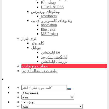
Bootstrap
HTML & CSS
ویدئوهای وردپرس
wordpress
ویدئوهای کامپیوتر و آی تی
photoshop
Illustrator
MS Project
نرم افزار
کامپیوتر
موبایل
اپلیکیشن ios
اپلیکیشن اندروید
بررسی اپلیکیشن
حمایت داوطلبانه
تبلیغات در مقاله آی تی
دسته بندی
برچسب