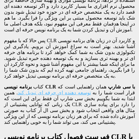
استفاده از تردها، برنامه نویسی موازی و بهینه سازی حافظه برای
محصول نرم افزاری ما بسیار کاربرد دارد و اگر توسعه دهنده ای
قصد دارد به یک متخصص حرفه ای در حوزه خود تبدیل شود بدون
شک باید توسعه محصول مبتنی بر این ویژگی را فرا بگیرد. ما هم
در اینجا هدفمان فقط معرفی این مفهوم نبود، بلکه هدف اصلی ما
آموزش آن و تبدیل کردن شما به یک برنامه نویس حرفه ای است.
پس حالا که با مفهوم CLR و کاربرد آن در زبان های برنامه نویسی
آشنا شدید. بهتر است به سراغ آموزش آن برویم. یادگیری این
تکنولوژی بدون شک به شما کمک خواهد کرد تا برنامه های حرفه
ای تر و بهینه تری بسازید و به یک توسعه دهنده خبره تبدیل شوید.
ما برای اینکه شما بیشتر با این مفهوم آشنا شوید و نحوه کارکرد آن
را فرا بگیرید، راهنمای جامعی تهیه کرده ایم که بدون شک شما را
به یک متخصص حرفه ای برنامه نویسی تبدیل خواهد کرد.
برنامه نویسی CLR با سی شارپ
همان راهنمایی است که
کتاب
قرار است شما را به
توسعه دهنده ای حرفه ای تبدیل کند
. همین
ابتدا به شما بگوییم بخش سی شارپ آن فقط برای این است که
یک زبانی که توانایی پشتیبانی از CLR را دارد برای پیاده سازی
مثال های واقعی انتخاب شود و بخش سی ال آر کتاب به صورتی
آموزش داده شده که برای هر زبان برنامه نویسی که از این ویژگی
پشتیبانی می کند، می تواند شما را به خوبی راهنمایی کند.
فهرست فصول کتاب برنامه نویسی CLR با