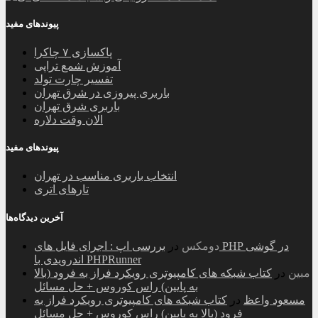
پیوندهای مفید
پاکسازی ۷ چاکرا
آموزش شمع تراپی
تفسیر چارت تولد
باربری پیروزی در شرق تهران
باربری شرق تهران
الان وقت دلاره
پیوندهای مفید
انتخاب باربری مناسب در تهران
تارهای اتری
آخرین دیدگاه‌ها
دومکس
در
بررسی اپ : اجرای فایل های PHP در گوشی
اندرویدی با PHPRunner
مبین
در
کتاب شبکه های کامپیوتری رویکرد فراز به فرود (بالا
به پایین) راس کوروس + حل مسائل
مسعود واعظ
در
کتاب شبکه های کامپیوتری رویکرد فراز به
فرود (بالا به پایین) راس کوروس + حل مسائل