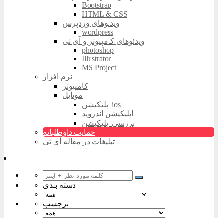
Bootstrap
HTML & CSS
ویدئوهای وردپرس
wordpress
ویدئوهای کامپیوتر و آی تی
photoshop
Illustrator
MS Project
نرم افزار
کامپیوتر
موبایل
اپلیکیشن ios
اپلیکیشن اندروید
بررسی اپلیکیشن
حمایت داوطلبانه
تبلیغات در مقاله آی تی
دسته بندی
برچسب