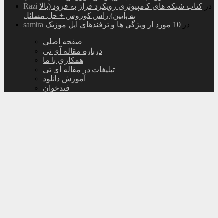
در
کتاب شبکه های کامپیوتری رویکرد فراز به فرود (بالا
Razi
به پایین) راس کوروس + حل مسائل
در
10 مورد از ویژگی ها و ترفندهای اپل موزیک
samira
صفحه اصلی
درباره مقاله آی تی
همکاری با ما
تبلیغات در مقاله آی تی
آموزش دانلود
فیدخوان