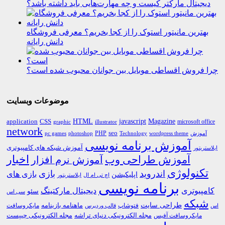
دیجیتال مارکتر کیست و چه مهارت‌هایی باید داشته باشد؟
بهترین مانیتور استوک را از کجا بخریم؟ معرفی فروشگاه
دانش رایانه
چرا فروش اقساطی موبایل بین جوانان محبوب شده است؟
موضوعات وبسایت
HTML
CSS
javascript
Magazine
application
microsoft office
graphic
illustrator
network
PHP
seo
pc games
photoshop
Technology
آموزش
wordpress theme
آموزش برنامه نویسی
آموزش شبکه های کامپیوتری
ایلاستریتور
اخبار
آموزش طراحی وب
آموزش نرم افزار
تکنولوژی
اندروید
بازی
بازی های
اپلیکیشن
اچ تی ام ال
ایلاستریتور
برنامه نویسی
کامپیوتری
دیجیتال مارکتینگ
سئو
سی اس
شبکه
طراحی سایت
فتوشاپ
ماهنامه بازینامه
مایکروسافت
اس
قالب وردپرس
مجله الکترونیکی دنیای تراشه
مجله الکترونیکی چیپست
مایکروسافت آفیس