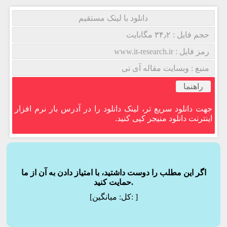
دانلود با لینک مستقیم
حجم فایل : ۳۴٫۲ مگابایت
رمز فایل : www.it-research.ir
منبع : وبسایت مقاله آی تی
راهنما
جهت دانلود سریع تر، لینک دانلود را در آدرس بار نرم افزار
اینترنت دانلود منیجر کپی کنید.
اگر این مطلب را دوست داشتید، با امتیاز دادن به آن از ما
حمایت کنید.
]
میانگین:
[کل: