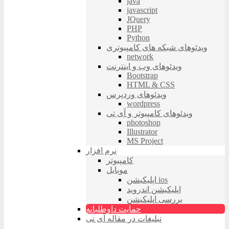
java
javascript
JQuery
PHP
Python
ویدئوهای شبکه های کامپیوتری
network
ویدئوهای وب و اینترنت
Bootstrap
HTML & CSS
ویدئوهای وردپرس
wordpress
ویدئوهای کامپیوتر و آی تی
photoshop
Illustrator
MS Project
نرم افزار
کامپیوتر
موبایل
اپلیکیشن ios
اپلیکیشن اندروید
بررسی اپلیکیشن
حمایت داوطلبانه
تبلیغات در مقاله آی تی