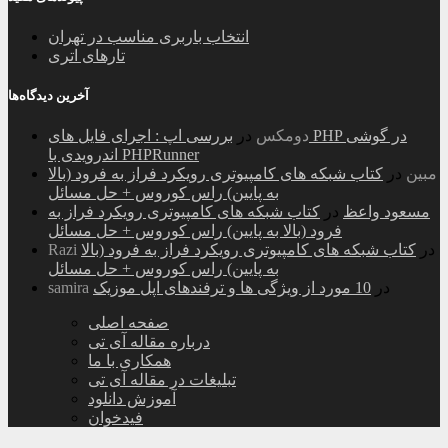
انتخاب باربری مناسب در تهران
تارهای اتری
آخرین دیدگاه‌ها
دومکس
در
بررسی اپ : اجرای فایل های PHP در گوشی
اندرویدی با PHPRunner
مبین
در
کتاب شبکه های کامپیوتری رویکرد فراز به فرود (بالا
به پایین) راس کوروس + حل مسائل
مسعود واعظ
در
کتاب شبکه های کامپیوتری رویکرد فراز به
فرود (بالا به پایین) راس کوروس + حل مسائل
در
کتاب شبکه های کامپیوتری رویکرد فراز به فرود (بالا
Razi
به پایین) راس کوروس + حل مسائل
در
10 مورد از ویژگی ها و ترفندهای اپل موزیک
samira
صفحه اصلی
درباره مقاله آی تی
همکاری با ما
تبلیغات در مقاله آی تی
آموزش دانلود
فیدخوان