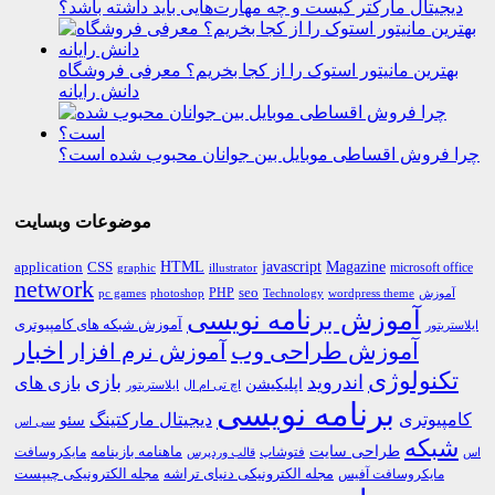
دیجیتال مارکتر کیست و چه مهارت‌هایی باید داشته باشد؟
بهترین مانیتور استوک را از کجا بخریم؟ معرفی فروشگاه
دانش رایانه
چرا فروش اقساطی موبایل بین جوانان محبوب شده است؟
موضوعات وبسایت
HTML
CSS
javascript
Magazine
application
microsoft office
graphic
illustrator
network
PHP
seo
pc games
photoshop
Technology
آموزش
wordpress theme
آموزش برنامه نویسی
آموزش شبکه های کامپیوتری
ایلاستریتور
اخبار
آموزش طراحی وب
آموزش نرم افزار
تکنولوژی
اندروید
بازی
بازی های
اپلیکیشن
اچ تی ام ال
ایلاستریتور
برنامه نویسی
کامپیوتری
دیجیتال مارکتینگ
سئو
سی اس
شبکه
طراحی سایت
فتوشاپ
ماهنامه بازینامه
مایکروسافت
اس
قالب وردپرس
مجله الکترونیکی دنیای تراشه
مجله الکترونیکی چیپست
مایکروسافت آفیس