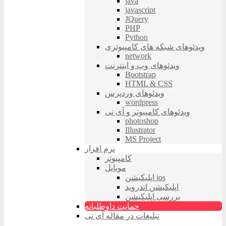
java
javascript
JQuery
PHP
Python
ویدئوهای شبکه های کامپیوتری
network
ویدئوهای وب و اینترنت
Bootstrap
HTML & CSS
ویدئوهای وردپرس
wordpress
ویدئوهای کامپیوتر و آی تی
photoshop
Illustrator
MS Project
نرم افزار
کامپیوتر
موبایل
اپلیکیشن ios
اپلیکیشن اندروید
بررسی اپلیکیشن
حمایت داوطلبانه
تبلیغات در مقاله آی تی