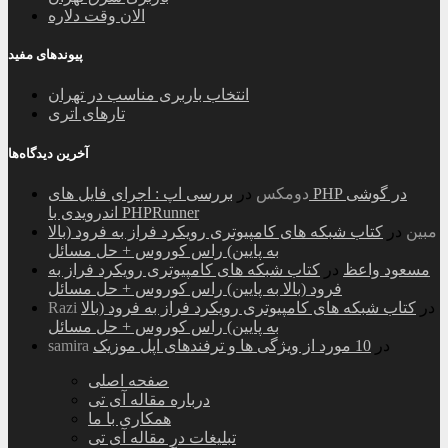
الان وقت دلاره
پیوندهای مفید
انتخاب باربری مناسب در تهران
تارهای اتری
آخرین دیدگاه‌ها
دومکس
در
بررسی اپ : اجرای فایل های PHP در گوشی
اندرویدی با PHPRunner
مبین
در
کتاب شبکه های کامپیوتری رویکرد فراز به فرود (بالا
به پایین) راس کوروس + حل مسائل
مسعود واعظ
در
کتاب شبکه های کامپیوتری رویکرد فراز به
فرود (بالا به پایین) راس کوروس + حل مسائل
در
کتاب شبکه های کامپیوتری رویکرد فراز به فرود (بالا
Razi
به پایین) راس کوروس + حل مسائل
در
10 مورد از ویژگی ها و ترفندهای اپل موزیک
samira
صفحه اصلی
درباره مقاله آی تی
همکاری با ما
تبلیغات در مقاله آی تی