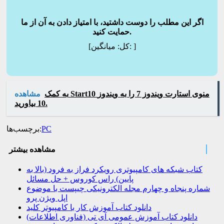
اگر این مطلب را دوست داشتید، با امتیاز دادن به آن از ما
حمایت کنید.
]
میانگین:
[کل:
به کمک Start10 منوی استارت ویندوز 7 را به ویندوز
مشاهده
10 بیاورید.
PC
برچسب‌ها:
مشاهده بیشتر
کتاب شبکه های کامپیوتری رویکرد فراز به فرود (بالا به
پایین) راس کوروس + حل مسائل
شماره پنجاه و چهارم مجله الکترونیکی چیپست با موضوع
اپل ویژن پرو
دانلود کتاب آموزش کار با کامپیوتر کلید
دانلود کتاب آموزش عمومی آی تی (فناوری اطلاعات)