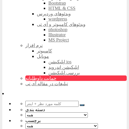
Bootstrap
HTML & CSS
ویدئوهای وردپرس
wordpress
ویدئوهای کامپیوتر و آی تی
photoshop
Illustrator
MS Project
نرم افزار
کامپیوتر
موبایل
اپلیکیشن ios
اپلیکیشن اندروید
بررسی اپلیکیشن
حمایت داوطلبانه
تبلیغات در مقاله آی تی
دسته بندی
برچسب