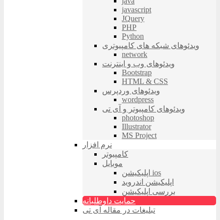
java
javascript
JQuery
PHP
Python
ویدئوهای شبکه های کامپیوتری
network
ویدئوهای وب و اینترنت
Bootstrap
HTML & CSS
ویدئوهای وردپرس
wordpress
ویدئوهای کامپیوتر و آی تی
photoshop
Illustrator
MS Project
نرم افزار
کامپیوتر
موبایل
اپلیکیشن ios
اپلیکیشن اندروید
بررسی اپلیکیشن
حمایت داوطلبانه
تبلیغات در مقاله آی تی