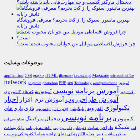
دیجیتال مارکتر کیست و چه مهارت‌هایی باید داشته باشد؟
بهترین مانیتور استوک را از کجا بخریم؟ معرفی فروشگاه
دانش رایانه
چرا فروش اقساطی موبایل بین جوانان محبوب شده است؟
موضوعات وبسایت
HTML
CSS
javascript
Magazine
application
microsoft office
graphic
illustrator
network
PHP
seo
pc games
photoshop
Technology
آموزش
wordpress theme
آموزش برنامه نویسی
آموزش شبکه های کامپیوتری
ایلاستریتور
اخبار
آموزش طراحی وب
آموزش نرم افزار
تکنولوژی
اندروید
بازی
بازی های
اپلیکیشن
اچ تی ام ال
ایلاستریتور
برنامه نویسی
کامپیوتری
دیجیتال مارکتینگ
سئو
سی اس
شبکه
طراحی سایت
فتوشاپ
ماهنامه بازینامه
مایکروسافت
اس
قالب وردپرس
مجله الکترونیکی دنیای تراشه
مجله الکترونیکی چیپست
مایکروسافت آفیس