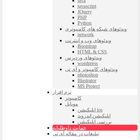
java
javascript
JQuery
PHP
Python
ویدئوهای شبکه های کامپیوتری
network
ویدئوهای وب و اینترنت
Bootstrap
HTML & CSS
ویدئوهای وردپرس
wordpress
ویدئوهای کامپیوتر و آی تی
photoshop
Illustrator
MS Project
نرم افزار
کامپیوتر
موبایل
اپلیکیشن ios
اپلیکیشن اندروید
بررسی اپلیکیشن
حمایت داوطلبانه
تبلیغات در مقاله آی تی