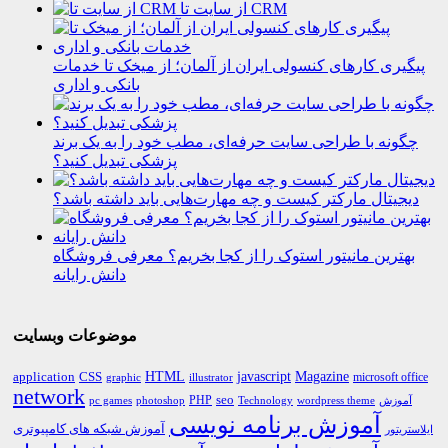
از سایت تا CRM
پیگیری کارهای کنسولی ایران از آلمان؛ از میخک تا خدمات
بانکی و اداری
چگونه با طراحی سایت حرفه‌ای، مطب خود را به یک برند
پزشکی تبدیل کنید؟
دیجیتال مارکتر کیست و چه مهارت‌هایی باید داشته باشد؟
بهترین مانیتور استوک را از کجا بخریم؟ معرفی فروشگاه
دانش رایانه
موضوعات وبسایت
HTML
CSS
javascript
Magazine
application
microsoft office
graphic
illustrator
network
PHP
seo
pc games
photoshop
Technology
آموزش
wordpress theme
آموزش برنامه نویسی
آموزش شبکه های کامپیوتری
ایلاستریتور