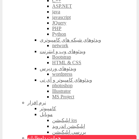
C++
ASP.NET
java
javascript
JQuery
PHP
Python
ویدئوهای شبکه های کامپیوتری
network
ویدئوهای وب و اینترنت
Bootstrap
HTML & CSS
ویدئوهای وردپرس
wordpress
ویدئوهای کامپیوتر و آی تی
photoshop
Illustrator
MS Project
نرم افزار
کامپیوتر
موبایل
اپلیکیشن ios
اپلیکیشن اندروید
بررسی اپلیکیشن
حمایت داوطلبانه