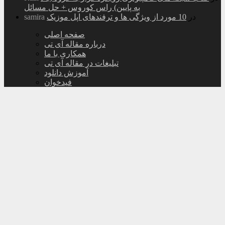
به پایین) راس کوروس + حل مسائل
در
10 مورد از ویژگی ها و ترفندهای اپل موزیک
samira
صفحه اصلی
درباره مقاله آی تی
همکاری با ما
تبلیغات در مقاله آی تی
آموزش دانلود
فیدخوان