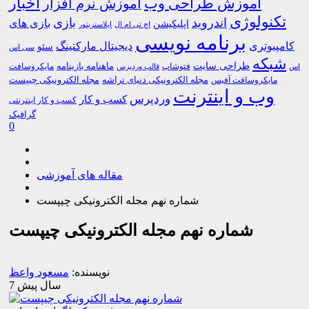
اخبار
آموزش طراحی وب
آموزش نرم افزار
تکنولوژی
اندروید
بازی
بازی های
اپلیکیشن
اچ تی ام ال
ایلاستریتور
برنامه نویسی
کامپیوتری
دیجیتال مارکتینگ
سئو
سی اس
شبکه
طراحی سایت
فتوشاپ
ماهنامه بازینامه
مایکروسافت
اس
قالب وردپرس
مجله الکترونیکی دنیای تراشه
مجله الکترونیکی چیپست
مایکروسافت آفیس
وب و اینترنت
وردپرس
کسب و کار
کسب و کار اینترنتی
گرافیک
0
مقاله های آموزشی
شماره نهم مجله الکترونیکی چیپست
شماره نهم مجله الکترونیکی چیپست
نویسنده:
مسعود واعظ
7 سال پیش