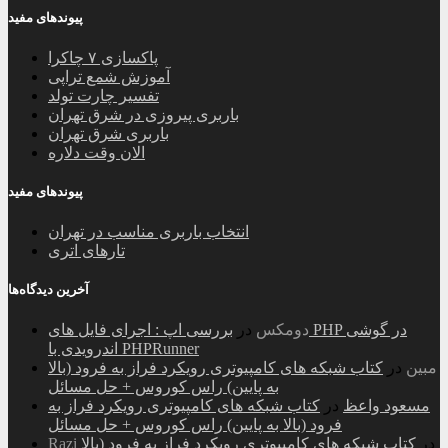
پیوندهای مفید
پاکسازی ۷ چاکرا
آموزش شمع تراپی
تفسیر چارت تولد
باربری پیروزی در شرق تهران
باربری شرق تهران
الان وقت دلاره
پیوندهای مفید
انتخاب باربری مناسب در تهران
تارهای اتری
آخرین دیدگاه‌ها
دومکس
در
بررسی اپ : اجرای فایل های PHP در گوشی
اندرویدی با PHPRunner
مبین
در
کتاب شبکه های کامپیوتری رویکرد فراز به فرود (بالا
به پایین) راس کوروس + حل مسائل
مسعود واعظ
در
کتاب شبکه های کامپیوتری رویکرد فراز به
فرود (بالا به پایین) راس کوروس + حل مسائل
در
کتاب شبکه های کامپیوتری رویکرد فراز به فرود (بالا
Razi