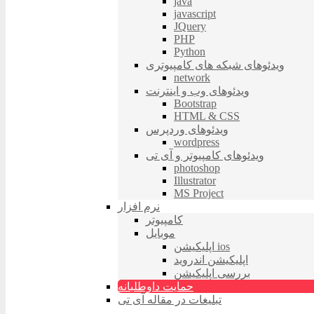
java
javascript
JQuery
PHP
Python
ویدئوهای شبکه های کامپیوتری
network
ویدئوهای وب و اینترنت
Bootstrap
HTML & CSS
ویدئوهای وردپرس
wordpress
ویدئوهای کامپیوتر و آی تی
photoshop
Illustrator
MS Project
نرم افزار
کامپیوتر
موبایل
اپلیکیشن ios
اپلیکیشن اندروید
بررسی اپلیکیشن
حمایت داوطلبانه
تبلیغات در مقاله آی تی