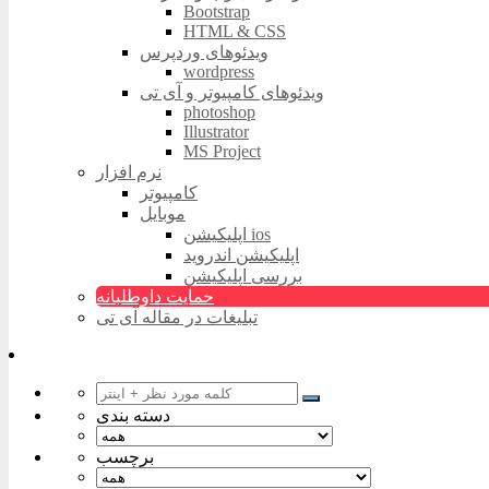
Bootstrap
HTML & CSS
ویدئوهای وردپرس
wordpress
ویدئوهای کامپیوتر و آی تی
photoshop
Illustrator
MS Project
نرم افزار
کامپیوتر
موبایل
اپلیکیشن ios
اپلیکیشن اندروید
بررسی اپلیکیشن
حمایت داوطلبانه
تبلیغات در مقاله آی تی
دسته بندی
برچسب