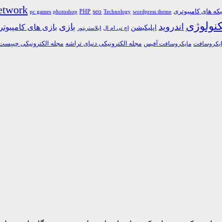
etwork
ه های کامپیوتری
PHP
seo
pc games
photoshop
Technology
wordpress theme
کنولوژی
اندروید
بازی
بازی های کامپیوت
اپلیکیشن
اچ تی ام ال
ایلاستریتور
مجله الکترونیکی دنیای تراشه
مجله الکترونیکی چیپست
یکروسافت
مایکروسافت آفیس