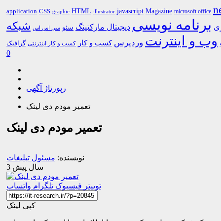
n
HTML
CSS
javascript
Magazine
application
microsoft office
graphic
illustrator
برنامه نویسی
شبکه
ری
دیجیتال مارکتینگ
سئو
سی اس اس
وب و اینترنت
وردپرس
کسب و کار
گرافیک
کسب و کار اینترنتی
0
رپورتاژ آگهی
تعمیر مودم دی لینک
تعمیر مودم دی لینک
نویسنده:
مسئول تبلیغات
3 سال پیش
توییتر
فیسبوک
تلگرام
واتساپ
کپی لینک