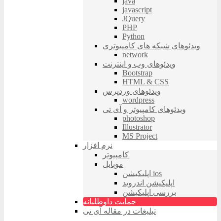
java
javascript
JQuery
PHP
Python
ویدئوهای شبکه های کامپیوتری
network
ویدئوهای وب و اینترنت
Bootstrap
HTML & CSS
ویدئوهای وردپرس
wordpress
ویدئوهای کامپیوتر و آی تی
photoshop
Illustrator
MS Project
نرم افزار
کامپیوتر
موبایل
اپلیکیشن ios
اپلیکیشن اندروید
بررسی اپلیکیشن
حمایت داوطلبانه
تبلیغات در مقاله آی تی