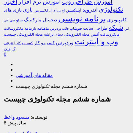
اخبار
آموزش طراحی وب
آموزش نرم افزار
تکنولوژی
اندروید
بازی
بازی های
اپلیکیشن
اچ تی ام ال
ایلاستریتور
برنامه نویسی
کامپیوتری
دیجیتال مارکتینگ
سئو
سی اس
شبکه
طراحی سایت
فتوشاپ
ماهنامه بازینامه
مایکروسافت
اس
قالب وردپرس
مجله الکترونیکی دنیای تراشه
مجله الکترونیکی چیپست
مایکروسافت آفیس
وب و اینترنت
وردپرس
کسب و کار
کسب و کار اینترنتی
گرافیک
0
مقاله های آموزشی
شماره ششم مجله تکنولوژی چیپست
شماره ششم مجله تکنولوژی چیپست
نویسنده:
مسعود واعظ
8 سال پیش