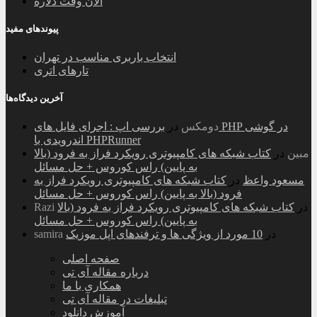
الان وقت دلاره
پیوندهای مفید
انتخاب باربری مناسب در تهران
تارهای اتری
آخرین دیدگاه‌ها
دومکس
در
بررسی اپ : اجرای فایل های PHP در گوشی
اندرویدی با PHPRunner
مبین
در
کتاب شبکه های کامپیوتری رویکرد فراز به فرود (بالا
به پایین) راس کوروس + حل مسائل
مسعود واعظ
در
کتاب شبکه های کامپیوتری رویکرد فراز به
فرود (بالا به پایین) راس کوروس + حل مسائل
در
کتاب شبکه های کامپیوتری رویکرد فراز به فرود (بالا
Razi
به پایین) راس کوروس + حل مسائل
در
10 مورد از ویژگی ها و ترفندهای اپل موزیک
samira
صفحه اصلی
درباره مقاله آی تی
همکاری با ما
تبلیغات در مقاله آی تی
آموزش دانلود