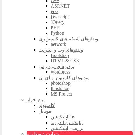
C++
ASP.NET
java
javascript
JQuery
PHP
Python
ویدئوهای شبکه های کامپیوتری
network
ویدئوهای وب و اینترنت
Bootstrap
HTML & CSS
ویدئوهای وردپرس
wordpress
ویدئوهای کامپیوتر و آی تی
photoshop
Illustrator
MS Project
نرم افزار
کامپیوتر
موبایل
اپلیکیشن ios
اپلیکیشن اندروید
بررسی اپلیکیشن
حمایت داوطلبانه