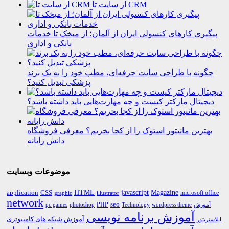
از سایت تا CRM
پیگیری کارهای کنسولی ایران از آلمان؛ از میخک تا خدمات
بانکی و اداری
چگونه با طراحی سایت حرفه‌ای، مطب خود را به یک برند
پزشکی تبدیل کنید؟
دیجیتال مارکتر کیست و چه مهارت‌هایی باید داشته باشد؟
بهترین مانیتور استوک را از کجا بخریم؟ معرفی فروشگاه
دانش رایانه
موضوعات وبسایت
HTML
CSS
javascript
Magazine
application
microsoft office
graphic
illustrator
network
PHP
seo
pc games
photoshop
Technology
آموزش
wordpress theme
آموزش برنامه نویسی
آموزش شبکه های کامپیوتری
ایلاستریتور