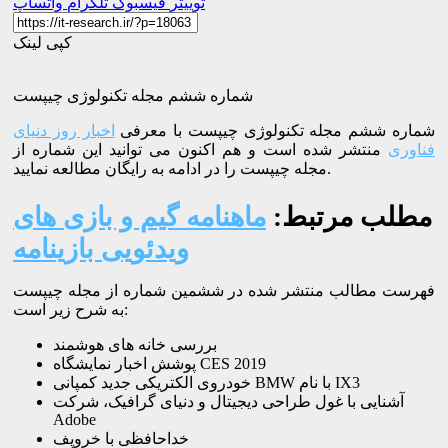
توییتر
فیسبوک
تلگرام
واتساپ
کپی لینک
شماره ششم مجله تکنولوژی چیپست
شماره ششم مجله تکنولوژی چیپست با معرفی
اخبار روز دنیای
فناوری
منتشر شده است و هم اکنون می توانید این شماره از
مجله چیپست را در ادامه به رایگان مطالعه نمایید.
مطلب مرتبط:
ماهنامه گیم و بازی های
ویدئویی بازینامه
فهرست مطالب منتشر شده در ششمین شماره از مجله چیپست
به شرح زیر است:
بررسی خانه های هوشمند
پوشش اخبار نمایشگاه CES 2019
خودروی الکتریکی جدید کمپانی BMW با نام IX3
آشنایی با غول طراحی دیجیتال و دنیای گرافیک، شرکت
Adobe
خداحافظی با خروپف