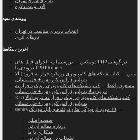
باربری شرق تهران
الان وقت دلاره
پیوندهای مفید
انتخاب باربری مناسب در تهران
تارهای اتری
آخرین دیدگاه‌ها
دومکس
در
بررسی اپ : اجرای فایل های PHP در گوشی
اندرویدی با PHPRunner
مبین
در
کتاب شبکه های کامپیوتری رویکرد فراز به فرود (بالا
به پایین) راس کوروس + حل مسائل
مسعود واعظ
در
کتاب شبکه های کامپیوتری رویکرد فراز به
فرود (بالا به پایین) راس کوروس + حل مسائل
در
کتاب شبکه های کامپیوتری رویکرد فراز به فرود (بالا
Razi
به پایین) راس کوروس + حل مسائل
در
10 مورد از ویژگی ها و ترفندهای اپل موزیک
samira
صفحه اصلی
درباره مقاله آی تی
همکاری با ما
تبلیغات در مقاله آی تی