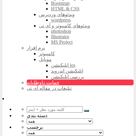
Bootstrap
HTML & CSS
ویدئوهای وردپرس
wordpress
ویدئوهای کامپیوتر و آی تی
photoshop
Illustrator
MS Project
نرم افزار
کامپیوتر
موبایل
اپلیکیشن ios
اپلیکیشن اندروید
بررسی اپلیکیشن
حمایت داوطلبانه
تبلیغات در مقاله آی تی
دسته بندی
برچسب