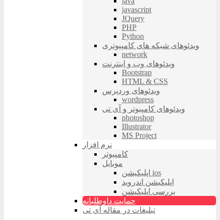
java
javascript
JQuery
PHP
Python
ویدئوهای شبکه های کامپیوتری
network
ویدئوهای وب و اینترنت
Bootstrap
HTML & CSS
ویدئوهای وردپرس
wordpress
ویدئوهای کامپیوتر و آی تی
photoshop
Illustrator
MS Project
نرم افزار
کامپیوتر
موبایل
اپلیکیشن ios
اپلیکیشن اندروید
بررسی اپلیکیشن
حمایت داوطلبانه
تبلیغات در مقاله آی تی