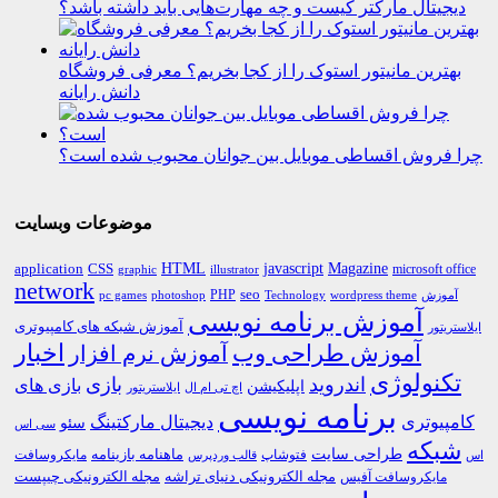
دیجیتال مارکتر کیست و چه مهارت‌هایی باید داشته باشد؟
بهترین مانیتور استوک را از کجا بخریم؟ معرفی فروشگاه
دانش رایانه
چرا فروش اقساطی موبایل بین جوانان محبوب شده است؟
موضوعات وبسایت
HTML
CSS
javascript
Magazine
application
microsoft office
graphic
illustrator
network
PHP
seo
pc games
photoshop
Technology
آموزش
wordpress theme
آموزش برنامه نویسی
آموزش شبکه های کامپیوتری
ایلاستریتور
اخبار
آموزش طراحی وب
آموزش نرم افزار
تکنولوژی
اندروید
بازی
بازی های
اپلیکیشن
اچ تی ام ال
ایلاستریتور
برنامه نویسی
کامپیوتری
دیجیتال مارکتینگ
سئو
سی اس
شبکه
طراحی سایت
فتوشاپ
ماهنامه بازینامه
مایکروسافت
اس
قالب وردپرس
مجله الکترونیکی دنیای تراشه
مجله الکترونیکی چیپست
مایکروسافت آفیس