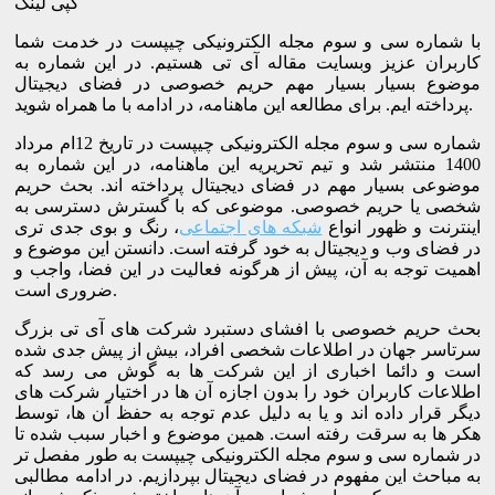
کپی لینک
با شماره سی و سوم مجله الکترونیکی چیپست در خدمت شما
کاربران عزیز وبسایت مقاله آی تی هستیم. در این شماره به
موضوع بسیار بسیار مهم حریم خصوصی در فضای دیجیتال
پرداخته ایم. برای مطالعه این ماهنامه، در ادامه با ما همراه شوید.
شماره سی و سوم مجله الکترونیکی چیپست در تاریخ 12ام مرداد
1400 منتشر شد و تیم تحریریه این ماهنامه، در این شماره به
موضوعی بسیار مهم در فضای دیجیتال پرداخته اند. بحث حریم
شخصی یا حریم خصوصی. موضوعی که با گسترش دسترسی به
اینترنت و ظهور انواع
شبکه های اجتماعی
، رنگ و بوی جدی تری
در فضای وب و دیجیتال به خود گرفته است. دانستن این موضوع و
اهمیت توجه به آن، پیش از هرگونه فعالیت در این فضا، واجب و
ضروری است.
بحث حریم خصوصی با افشای دستبرد شرکت های آی تی بزرگ
سرتاسر جهان در اطلاعات شخصی افراد، بیش از پیش جدی شده
است و دائما اخباری از این شرکت ها به گوش می رسد که
اطلاعات کاربران خود را بدون اجازه آن ها در اختیار شرکت های
دیگر قرار داده اند و یا به دلیل عدم توجه به حفظ آن ها، توسط
هکر ها به سرقت رفته است. همین موضوع و اخبار سبب شده تا
در شماره سی و سوم مجله الکترونیکی چیپست به طور مفصل تر
به مباحث این مفهوم در فضای دیجیتال بپردازیم. در ادامه مطالبی