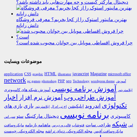
دیجیتال مارکتر کیست و چه مهارت‌هایی باید داشته باشد؟
بهترین مانیتور استوک را از کجا بخریم؟ معرفی فروشگاه
دانش رایانه
چرا فروش اقساطی موبایل بین جوانان محبوب شده است؟
موضوعات وبسایت
HTML
CSS
javascript
Magazine
application
microsoft office
graphic
illustrator
network
PHP
seo
pc games
photoshop
Technology
آموزش
wordpress theme
آموزش برنامه نویسی
آموزش شبکه های کامپیوتری
ایلاستریتور
اخبار
آموزش طراحی وب
آموزش نرم افزار
تکنولوژی
اندروید
بازی
بازی های
اپلیکیشن
اچ تی ام ال
ایلاستریتور
برنامه نویسی
کامپیوتری
دیجیتال مارکتینگ
سئو
سی اس
شبکه
طراحی سایت
فتوشاپ
ماهنامه بازینامه
مایکروسافت
اس
قالب وردپرس
مجله الکترونیکی دنیای تراشه
مجله الکترونیکی چیپست
مایکروسافت آفیس