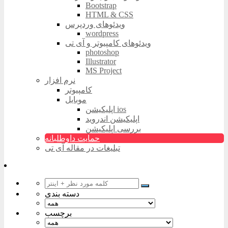
Bootstrap
HTML & CSS
ویدئوهای وردپرس
wordpress
ویدئوهای کامپیوتر و آی تی
photoshop
Illustrator
MS Project
نرم افزار
کامپیوتر
موبایل
اپلیکیشن ios
اپلیکیشن اندروید
بررسی اپلیکیشن
حمایت داوطلبانه
تبلیغات در مقاله آی تی
دسته بندی
برچسب