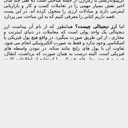
کریپتوکارنسی یا رمزارز، از جمله مباحثی است که طی چند سال
اخیر نقش بسیار مهمی را در تعاملات کسب و کار و بازاریابی
اینترنتی دارند و مبادلات ارزی را متحول کرده اند. در این پست
قصد داریم کتابی را معرفی کنیم که به این مباحث می پردازد.
اما
ارز دیجیتالی چیست؟
همانطور که از نام آن پیداست ارز
دیجیتالی یک واحد پولی است که معاملات در دنیای اینترنت و
مجازی ، از این طریق صورت میگیرد. در واقع هیچ پول فیزیکی یا
اسکناسی وجود ندارد و فقط به صورت الکترونیکی انجام می شود.
تفاوت آن با پول های رایج مانند سکه، در نبودن واسطه های
فیزیکی است. البته درست به همان صورت که برداشت، انتقال،
خرید و فروش پول های فیزیکی، با استفاده از اطلاعات کارت
بانکی انجام می شود، خرید و فروش در دنیای کریپتوکارنسی نیز،
به این صورت است. عمده تفاوت ارزهای مجازی با پول واقعی، در
این است که برخلاف ارز فیزیکی، پول مجازی را نمیتوان به
صورت مستقیم نقد کرد. در این میان، استفاده از سیستم های
مبادله گر ضروری است.
از آنجایی که استفاده از ارز دیجیتال در دنیای تجارت، به امری
اجتناب ناپذیر تبدیل شده است، می خواهیم به مباحثی بیشتر از
پاسخ سوال ارز دیجیتالی چیست بپردازیم. داشتن این اطلاعات
علاوه بر اینکه دانش شما را به روز نگه می دارد، حتی ممکن است
به سود شما تمام شود.
بیت کوین
یکی از ارزهای دیجیتالی است که
از زمان ابداع آن تاکنون، به قدری رواج پیدا کرده که دولت ها به