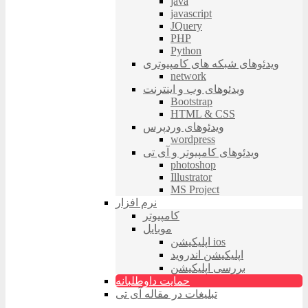
java
javascript
JQuery
PHP
Python
ویدئوهای شبکه های کامپیوتری
network
ویدئوهای وب و اینترنت
Bootstrap
HTML & CSS
ویدئوهای وردپرس
wordpress
ویدئوهای کامپیوتر و آی تی
photoshop
Illustrator
MS Project
نرم افزار
کامپیوتر
موبایل
اپلیکیشن ios
اپلیکیشن اندروید
بررسی اپلیکیشن
حمایت داوطلبانه
تبلیغات در مقاله آی تی